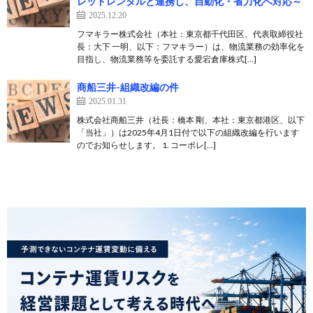
レットレンタルと連携し、自動化・省力化へ対応～
2025.12.20
フマキラー株式会社（本社：東京都千代田区、代表取締役社
長：大下 一明、以下：フマキラー）は、物流業務の効率化を
目指し、物流業務等を委託する愛宕倉庫株式[…]
商船三井-組織改編の件
2025.01.31
株式会社商船三井（社⾧：橋本 剛、本社：東京都港区、以下
「当社」）は2025年4月1日付で以下の組織改編を行います
のでお知らせします。 1. コーポレ[…]