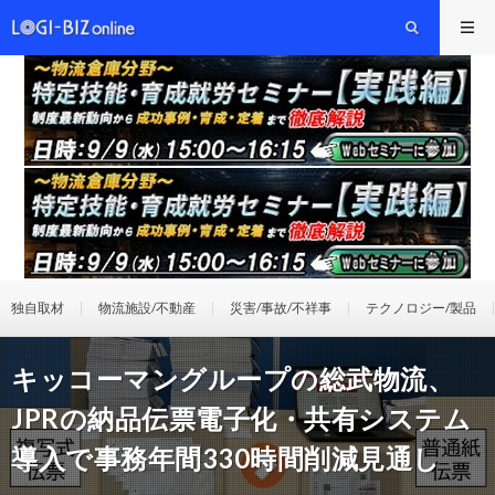
独自取材
物流施設/不動産
災害/事故/不祥事
テクノロジー/製品
キッコーマングループの総武物流、
JPRの納品伝票電子化・共有システム
導入で事務年間330時間削減見通し