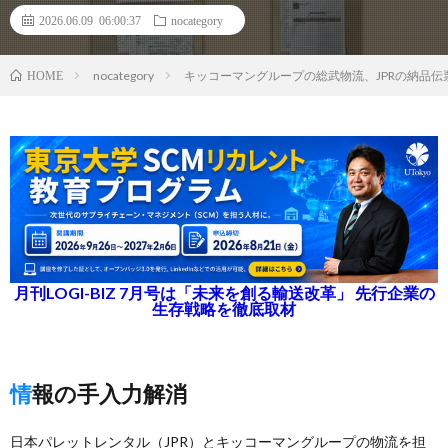
2026.06.09 06:00:37
nocategory
nocategory
キッコーマングループの総武物流、JPRの納品伝
HOME
月刊LOGI-BIZ 7月号は「未来を創る輸送改革」 先行企業の
生存戦略を徹底取材
情報の手入力解消
日本パレットレンタル（JPR）とキッコーマングループの物流を担