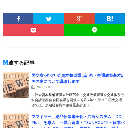
関連する記事
国交省-次期社会資本整備重点計画・交通政策基本計
画の案について議論します
2025.12.02
～社会資本整備審議会計画部会・交通政策審議会交通体系分
科会計画部会 合同会議を開催～ 令和7年11月25日 国土交通
省では、次期社会資本整備重点計画（[…]
フマキラー、納品伝票電子化・共有システム「DD
Plus」を導入 ～愛宕倉庫・TSUNAGUTE・日本パ