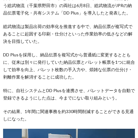
う総武物流（千葉県野田市）の両社は6月8日、総武物流がJPRの納
品伝票電子化・共有システム「DD Plus」を導入したと発表した。
総武物流は製品出荷の効率化を推進する中で、納品伝票が複写式で
あることに起因する印刷・仕分けといった作業効率の低さなどの解
決を目指していた。
DD Plusを採用し、納品伝票を複写式から普通紙に変更するととも
に、従来は別々に発行していた納品伝票とパレット帳票を1つに統合
して効率を向上、パレット枚数の手入力や、煩雑な伝票の仕分け・
剥離作業を解消することに成功した。
特に、自社システムとDD Plusを連携させ、パレットデータを自動で
登録できるようにした点は、今までにない取り組みという。
その結果、1年間に関連事務を約330時間削減することができる見通
しになった。