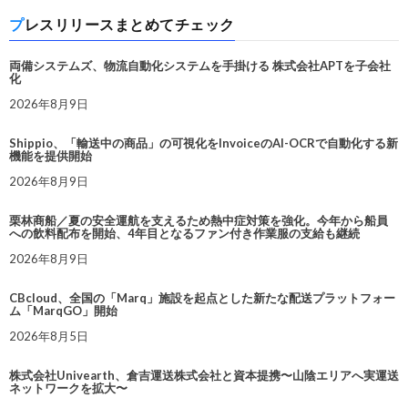
プレスリリースまとめてチェック
両備システムズ、物流自動化システムを手掛ける 株式会社APTを子会社
化
2026年8月9日
Shippio、「輸送中の商品」の可視化をInvoiceのAI-OCRで自動化する新
機能を提供開始
2026年8月9日
栗林商船／夏の安全運航を支えるため熱中症対策を強化。今年から船員
への飲料配布を開始、4年目となるファン付き作業服の支給も継続
2026年8月9日
CBcloud、全国の「Marq」施設を起点とした新たな配送プラットフォー
ム「MarqGO」開始
2026年8月5日
株式会社Univearth、倉吉運送株式会社と資本提携〜山陰エリアへ実運送
ネットワークを拡大〜