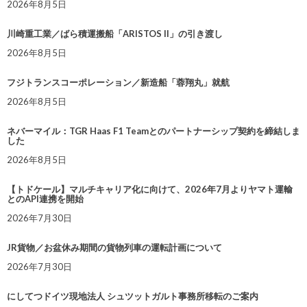
2026年8月5日
川崎重工業／ばら積運搬船「ARISTOS II」の引き渡し
2026年8月5日
フジトランスコーポレーション／新造船「蓉翔丸」就航
2026年8月5日
ネバーマイル：TGR Haas F1 Teamとのパートナーシップ契約を締結しま
した
2026年8月5日
【トドケール】マルチキャリア化に向けて、2026年7月よりヤマト運輸
とのAPI連携を開始
2026年7月30日
JR貨物／お盆休み期間の貨物列車の運転計画について
2026年7月30日
にしてつドイツ現地法人 シュツットガルト事務所移転のご案内