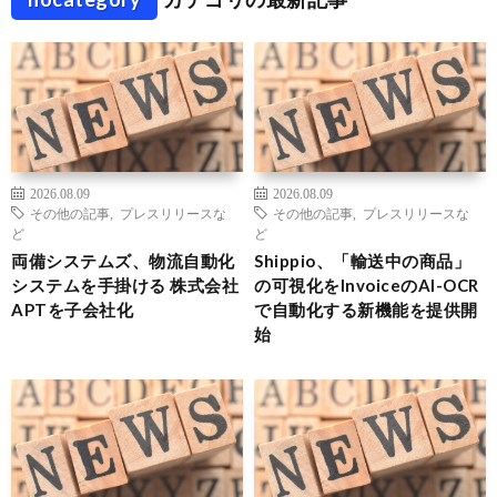
2026.08.09
2026.08.09
その他の記事
,
プレスリリースな
その他の記事
,
プレスリリースな
ど
ど
両備システムズ、物流自動化
Shippio、「輸送中の商品」
システムを手掛ける 株式会社
の可視化をInvoiceのAI-OCR
APTを子会社化
で自動化する新機能を提供開
始