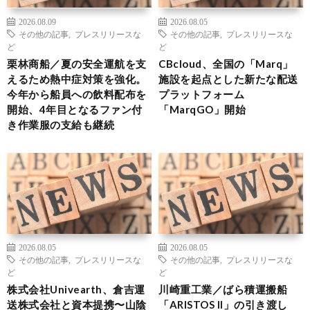
2026.08.09
2026.08.05
その他の記事
,
プレスリリースな
その他の記事
,
プレスリリースな
ど
ど
栗林商船／夏の安全運航を支
CBcloud、全国の「Marq」
えるため熱中症対策を強化。
施設を起点とした新たな配送
今年から船員への飲料配布を
プラットフォーム
開始、4年目となるファン付
「MarqGO」開始
き作業服の支給も継続
2026.08.05
2026.08.05
その他の記事
,
プレスリリースな
その他の記事
,
プレスリリースな
ど
ど
株式会社Univearth、倉吉運
川崎重工業／ばら積運搬船
送株式会社と資本提携〜山陰
「ARISTOS II」の引き渡し