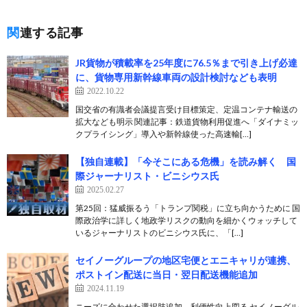
関連する記事
JR貨物が積載率を25年度に76.5％まで引き上げ必達
に、貨物専用新幹線車両の設計検討なども表明
2022.10.22
国交省の有識者会議提言受け目標策定、定温コンテナ輸送の
拡大なども明示 関連記事：鉄道貨物利用促進へ「ダイナミッ
クプライシング」導入や新幹線使った高速輸[…]
【独自連載】「今そこにある危機」を読み解く 国
際ジャーナリスト・ビニシウス氏
2025.02.27
第25回：猛威振るう「トランプ関税」に立ち向かうために 国
際政治学に詳しく地政学リスクの動向を細かくウォッチして
いるジャーナリストのビニシウス氏に、「[…]
セイノーグループの地区宅便とエニキャリが連携、
ポストイン配送に当日・翌日配送機能追加
2024.11.19
ニーズに合わせた選択肢追加、利便性向上図る セイノーグル