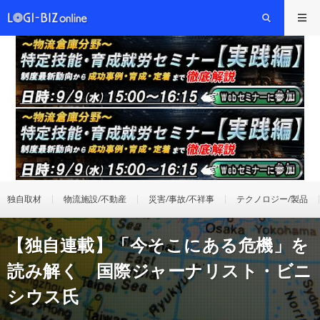
独自取材
物流施設/不動産
災害/事故/不祥事
テクノロジー/製品
【独自連載】「今そこにある危機」を
読み解く 国際ジャーナリスト・ビニ
シウス氏