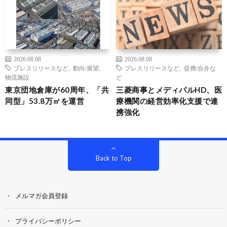
2026.08.08
2026.08.08
プレスリリースなど
,
動向/展望
,
プレスリリースなど
,
提携/合弁な
物流施設
ど
東京団地倉庫が60周年、「共
三菱商事とメディパルHD、医
同型」53.8万㎡を運営
療機関の経営効率化支援で連
携強化
Back to Top
メルマガ会員登録
プライバシーポリシー