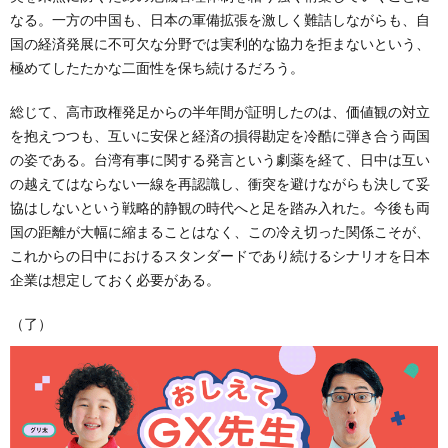
なる。一方の中国も、日本の軍備拡張を激しく難詰しながらも、自
国の経済発展に不可欠な分野では実利的な協力を拒まないという、
極めてしたたかな二面性を保ち続けるだろう。
総じて、高市政権発足からの半年間が証明したのは、価値観の対立
を抱えつつも、互いに安保と経済の損得勘定を冷酷に弾き合う両国
の姿である。台湾有事に関する発言という劇薬を経て、日中は互い
の越えてはならない一線を再認識し、衝突を避けながらも決して妥
協はしないという戦略的静観の時代へと足を踏み入れた。今後も両
国の距離が大幅に縮まることはなく、この冷え切った関係こそが、
これからの日中におけるスタンダードであり続けるシナリオを日本
企業は想定しておく必要がある。
（了）