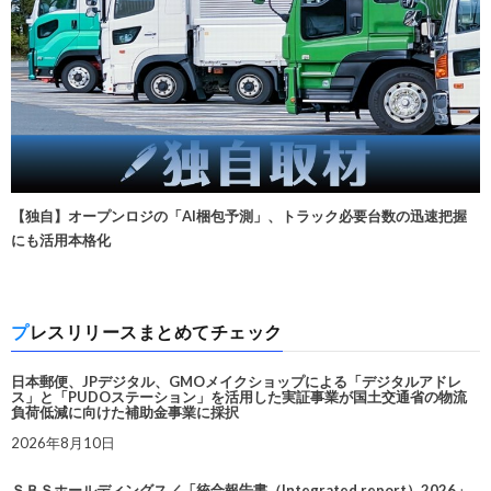
【独自】オープンロジの「AI梱包予測」、トラック必要台数の迅速把握
にも活用本格化
プレスリリースまとめてチェック
日本郵便、JPデジタル、GMOメイクショップによる「デジタルアドレ
ス」と「PUDOステーション」を活用した実証事業が国土交通省の物流
負荷低減に向けた補助金事業に採択
2026年8月10日
ＳＢＳホールディングス／「統合報告書（Integrated report）2026」