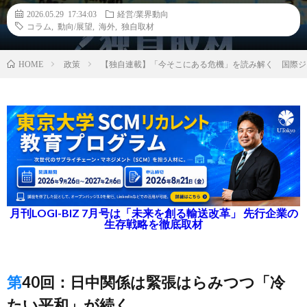
2026.05.29 17:34:03
経営/業界動向
コラム
,
動向/展望
,
海外
,
独自取材
政策
【独自連載】「今そこにある危機」を読み解く 国際ジ
HOME
月刊LOGI-BIZ 7月号は「未来を創る輸送改革」 先行企業の
生存戦略を徹底取材
第40回：日中関係は緊張はらみつつ「冷
たい平和」が続く