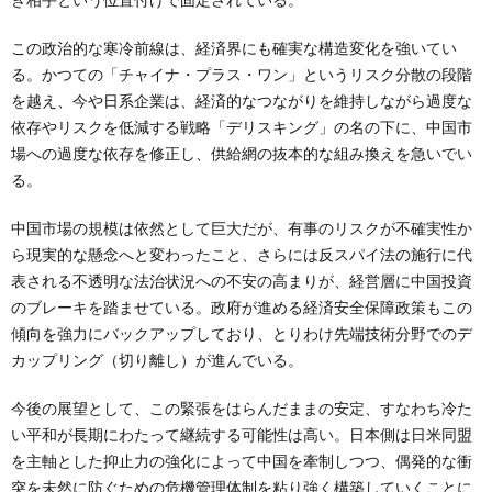
この政治的な寒冷前線は、経済界にも確実な構造変化を強いてい
る。かつての「チャイナ・プラス・ワン」というリスク分散の段階
を越え、今や日系企業は、経済的なつながりを維持しながら過度な
依存やリスクを低減する戦略「デリスキング」の名の下に、中国市
場への過度な依存を修正し、供給網の抜本的な組み換えを急いでい
る。
中国市場の規模は依然として巨大だが、有事のリスクが不確実性か
ら現実的な懸念へと変わったこと、さらには反スパイ法の施行に代
表される不透明な法治状況への不安の高まりが、経営層に中国投資
のブレーキを踏ませている。政府が進める経済安全保障政策もこの
傾向を強力にバックアップしており、とりわけ先端技術分野でのデ
カップリング（切り離し）が進んでいる。
今後の展望として、この緊張をはらんだままの安定、すなわち冷た
い平和が長期にわたって継続する可能性は高い。日本側は日米同盟
を主軸とした抑止力の強化によって中国を牽制しつつ、偶発的な衝
突を未然に防ぐための危機管理体制を粘り強く構築していくことに