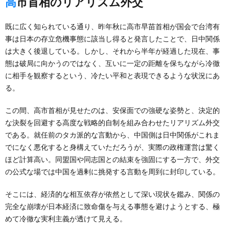
高市首相のリアリズム外交
既に広く知られている通り、昨年秋に高市早苗首相が国会で台湾有
事は日本の存立危機事態に該当し得ると発言したことで、日中関係
は大きく後退している。しかし、それから半年が経過した現在、事
態は破局に向かうのではなく、互いに一定の距離を保ちながら冷徹
に相手を観察するという、冷たい平和と表現できるような状況にあ
る。
この間、高市首相が見せたのは、安保面での強硬な姿勢と、決定的
な決裂を回避する高度な戦略的自制を組み合わせたリアリズム外交
である。就任前のタカ派的な言動から、中国側は日中関係がこれま
でになく悪化すると身構えていただろうが、実際の政権運営は驚く
ほど計算高い。同盟国や同志国との結束を強固にする一方で、外交
の公式な場では中国を過剰に挑発する言動を周到に封印している。
そこには、経済的な相互依存が依然として深い現状を鑑み、関係の
完全な崩壊が日本経済に致命傷を与える事態を避けようとする、極
めて冷徹な実利主義が透けて見える。