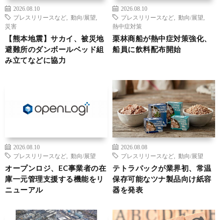
2026.08.10
2026.08.10
プレスリリースなど
,
動向/展望
,
プレスリリースなど
,
動向/展望
,
災害
熱中症対策
【熊本地震】サカイ、被災地
栗林商船が熱中症対策強化、
避難所のダンボールベッド組
船員に飲料配布開始
み立てなどに協力
2026.08.10
2026.08.08
プレスリリースなど
,
動向/展望
プレスリリースなど
,
動向/展望
オープンロジ、EC事業者の在
テトラパックが業界初、常温
庫一元管理支援する機能をリ
保存可能なツナ製品向け紙容
ニューアル
器を発表