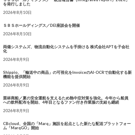
を発行しました
2026年8月10日
ＳＢＳホールディングス／DEI座談会を開催
2026年8月10日
両備システムズ、物流自動化システムを手掛ける 株式会社APTを子会社
化
2026年8月9日
Shippio、「輸送中の商品」の可視化をInvoiceのAI-OCRで自動化する新
機能を提供開始
2026年8月9日
栗林商船／夏の安全運航を支えるため熱中症対策を強化。今年から船員
への飲料配布を開始、4年目となるファン付き作業服の支給も継続
2026年8月9日
CBcloud、全国の「Marq」施設を起点とした新たな配送プラットフォー
ム「MarqGO」開始