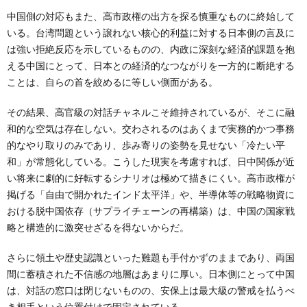
中国側の対応もまた、高市政権の出方を探る慎重なものに終始して
いる。台湾問題という譲れない核心的利益に対する日本側の言及に
は強い拒絶反応を示しているものの、内政に深刻な経済的課題を抱
える中国にとって、日本との経済的なつながりを一方的に断絶する
ことは、自らの首を絞めるに等しい側面がある。
その結果、高官級の対話チャネルこそ維持されているが、そこに融
和的な空気は存在しない。交わされるのはあくまで実務的かつ事務
的なやり取りのみであり、歩み寄りの姿勢を見せない「冷たい平
和」が常態化している。こうした現実を考慮すれば、日中関係が近
い将来に劇的に好転するシナリオは極めて描きにくい。高市政権が
掲げる「自由で開かれたインド太平洋」や、半導体等の戦略物資に
おける脱中国依存（サプライチェーンの再構築）は、中国の国家戦
略と構造的に激突せざるを得ないからだ。
さらに領土や歴史認識といった難題も手付かずのままであり、両国
間に蓄積された不信感の地層はあまりに厚い。日本側にとって中国
は、対話の窓口は閉じないものの、安保上は最大級の警戒を払うべ
き相手という位置付けで固定されている。