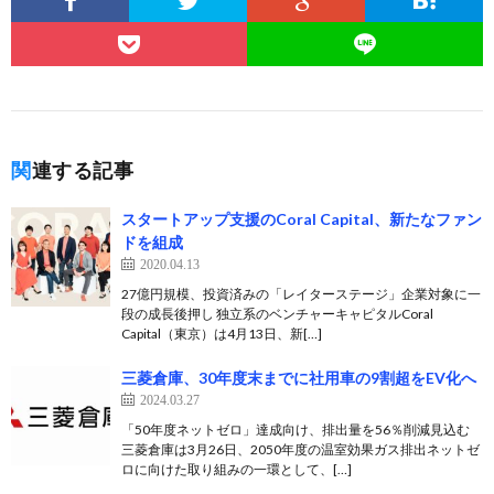
関連する記事
スタートアップ支援のCoral Capital、新たなファン
ドを組成
2020.04.13
27億円規模、投資済みの「レイターステージ」企業対象に一
段の成長後押し 独立系のベンチャーキャピタルCoral
Capital（東京）は4月13日、新[…]
三菱倉庫、30年度末までに社用車の9割超をEV化へ
2024.03.27
「50年度ネットゼロ」達成向け、排出量を56％削減見込む
三菱倉庫は3月26日、2050年度の温室効果ガス排出ネットゼ
ロに向けた取り組みの一環として、[…]