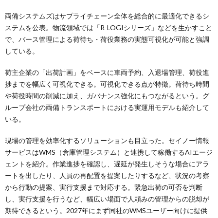
両備システムズはサプライチェーン全体を総合的に最適化できるシ
ステムを公表。物流領域では「R-LOGIシリーズ」などを生かすこと
で、バース管理による荷待ち・荷役業務の実態可視化が可能と強調
している。
荷主企業の「出荷計画」をベースに車両予約、入退場管理、荷役進
捗までを幅広く可視化できる。可視化できる点が特徴。荷待ち時間
や荷役時間の削減に加え、ガバナンス強化にもつながるという。グ
ループ会社の両備トランスポートにおける実運用モデルも紹介して
いる。
現場の管理を効率化するソリューションも目立った。セイノー情報
サービスはWMS（倉庫管理システム）と連携して稼働するAIエージ
ェントを紹介。作業進捗を確認し、遅延が発生しそうな場合にアラ
ートを出したり、人員の再配置を提案したりするなど、状況の考察
から行動の提案、実行支援まで対応する。緊急出荷の可否を判断
し、実行支援を行うなど、幅広い場面で人頼みの管理からの脱却が
期待できるという。2027年にまず同社のWMSユーザー向けに提供