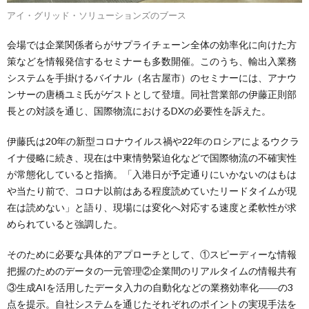
アイ・グリッド・ソリューションズのブース
会場では企業関係者らがサプライチェーン全体の効率化に向けた方
策などを情報発信するセミナーも多数開催。このうち、輸出入業務
システムを手掛けるバイナル（名古屋市）のセミナーには、アナウ
ンサーの唐橋ユミ氏がゲストとして登壇。同社営業部の伊藤正則部
長との対談を通じ、国際物流におけるDXの必要性を訴えた。
伊藤氏は20年の新型コロナウイルス禍や22年のロシアによるウクラ
イナ侵略に続き、現在は中東情勢緊迫化などで国際物流の不確実性
が常態化していると指摘。「入港日が予定通りにいかないのはもは
や当たり前で、コロナ以前はある程度読めていたリードタイムが現
在は読めない」と語り、現場には変化へ対応する速度と柔軟性が求
められていると強調した。
そのために必要な具体的アプローチとして、①スピーディーな情報
把握のためのデータの一元管理②企業間のリアルタイムの情報共有
③生成AIを活用したデータ入力の自動化などの業務効率化――の3
点を提示。自社システムを通じたそれぞれのポイントの実現手法を