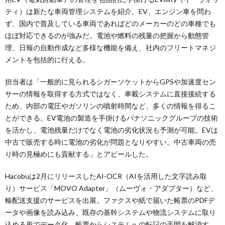
ティ）は新たな車両管理システムを紹介。EV、エンジン車を問わ
ず、国内で普及している車両であればどのメーカーのどの車種でも
ほぼ対応できるのが強みだ。電池や燃料の残量の把握から動態管
理、日報の自動作成など多様な機能を備え、社内のフリートマネジ
メントを包括的に行える。
担当者は「一般的に見られるシガーソケットからGPSや加速度セン
サーの情報を取得する方式ではなく、車載システムに直接接続する
ため、内部の電圧やガソリンの噴射時間など、多くの情報を得るこ
とができる。EV電池の製造を手掛けるパナソニックグループの技術
を活かし、電池残量だけでなく電池の劣化状況も予測が可能。EVは
中古で販売する時に電池の劣化が問題となりやすい。中古車両の売
り時の見極めにも貢献する」とアピールした。
Hacobuは2月にリリースしたAI-OCR（AIを活用した文字読み取
り）サービス「MOVO Adapter」（ムーヴォ・アダプター）など、
輸配送支援のサービスを出展。ファクスや紙で届いた帳票のPDFデ
ータや画像を読み込み、既存の基幹システムや物流システムに取り
込める形でデータ化。帳票からシステムへの転記の手間を解消す