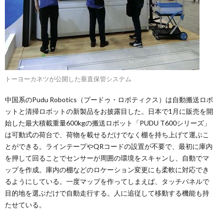
トーヨーカネツが公開した垂直保管システム
中国系のPudu Robotics（プードゥ・ロボティクス）は自動搬送ロボ
ットと清掃ロボットの新製品をお披露目した。日本で1月に販売を開
始した最大積載重量600kgの搬送ロボット「PUDU T600シリーズ」
は可動式の荷台で、荷物を載せるだけでなく棚を持ち上げて運ぶこ
とができる。ラインテープやQRコードの設置が不要で、最初に庫内
を押して回ることでセンサーが周囲の環境をスキャンし、自動でマ
ップを作成。庫内の棚などのロケーション変更にも柔軟に対応でき
るようにしている。一度マップを作ってしまえば、タッチパネルで
目的地を選ぶだけで自動走行する。人に追従して移動する機能も持
たせている。