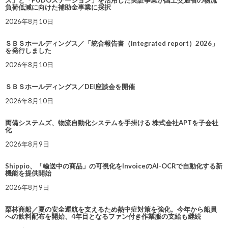
ス」と「PUDOステーション」を活用した実証事業が国土交通省の物流
負荷低減に向けた補助金事業に採択
2026年8月10日
ＳＢＳホールディングス／「統合報告書（Integrated report）2026」
を発行しました
2026年8月10日
ＳＢＳホールディングス／DEI座談会を開催
2026年8月10日
両備システムズ、物流自動化システムを手掛ける 株式会社APTを子会社
化
2026年8月9日
Shippio、「輸送中の商品」の可視化をInvoiceのAI-OCRで自動化する新
機能を提供開始
2026年8月9日
栗林商船／夏の安全運航を支えるため熱中症対策を強化。今年から船員
への飲料配布を開始、4年目となるファン付き作業服の支給も継続