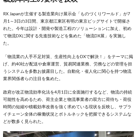
RX Japanが主催する製造業向け展示会「ものづくりワールド」が7
月1～3日の3日間、東京都江東区有明の東京ビッグサイトで開催さ
れた。今年は設計・開発や製造工程のソリューションに加え、初め
て物流DXに関する先進技術などを集めた「物流DX展」を実施し
た。
「物流業の人手不足対策、生産性向上をDXで解決！」をテーマに掲
げ、約40社が配送や倉庫運営、貿易関連業務、労務などの管理を担
うシステムを多数お披露目した。自動化・省人化に関心を持つ物流
業界関係者らの注目を集めた。
政府が改正物流効率化法を4月1日に全面施行するなど、物流の持続
可能性を高めるため、荷主企業と物流事業者の双方に荷待ち・荷役
時間の短縮や積載効率改善を強く求めている現状を反映し、サプラ
イチェーン全体の稼働状況とボトルネックを把握できるシステムな
どが数多く見られた。