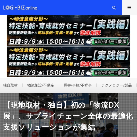
独自取材
物流施設/不動産
災害/事故/不祥事
テクノロジー/製品
【現地取材・独自】初の「物流DX
展」、サプライチェーン全体の最適化
支援ソリューションが集結