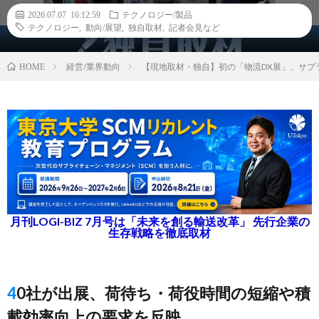
2026.07.07 16:12:59
テクノロジー/製品
テクノロジー
,
動向/展望
,
独自取材
,
記者会見など
経営/業界動向
【現地取材・独自】初の「物流DX展」、サプ
HOME
月刊LOGI-BIZ 7月号は「未来を創る輸送改革」 先行企業の
生存戦略を徹底取材
40社が出展、荷待ち・荷役時間の短縮や積
載効率向上の要求を反映