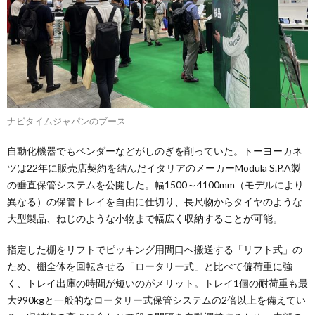
ナビタイムジャパンのブース
自動化機器でもベンダーなどがしのぎを削っていた。トーヨーカネ
ツは22年に販売店契約を結んだイタリアのメーカーModula S.P.A製
の垂直保管システムを公開した。幅1500～4100mm（モデルにより
異なる）の保管トレイを自由に仕切り、長尺物からタイヤのような
大型製品、ねじのような小物まで幅広く収納することが可能。
指定した棚をリフトでピッキング用間口へ搬送する「リフト式」の
ため、棚全体を回転させる「ロータリー式」と比べて偏荷重に強
く、トレイ出庫の時間が短いのがメリット。トレイ1個の耐荷重も最
大990kgと一般的なロータリー式保管システムの2倍以上を備えてい