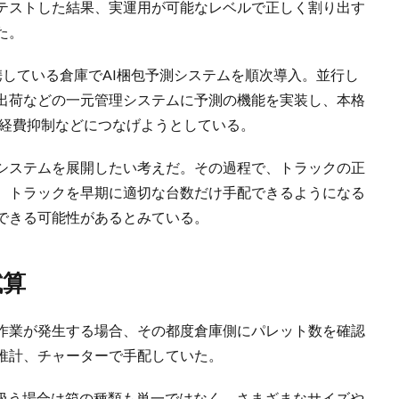
テストした結果、実運用が可能なレベルで正しく割り出す
た。
している倉庫でAI梱包予測システムを順次導入。並行し
出荷などの一元管理システムに予測の機能を実装し、本格
送経費抑制などにつなげようとしている。
測システムを展開したい考えだ。その過程で、トラックの正
。トラックを早期に適切な台数だけ手配できるようになる
できる可能性があるとみている。
試算
作業が発生する場合、その都度倉庫側にパレット数を確認
推計、チャーターで手配していた。
を扱う場合は箱の種類も単一ではなく、さまざまなサイズや