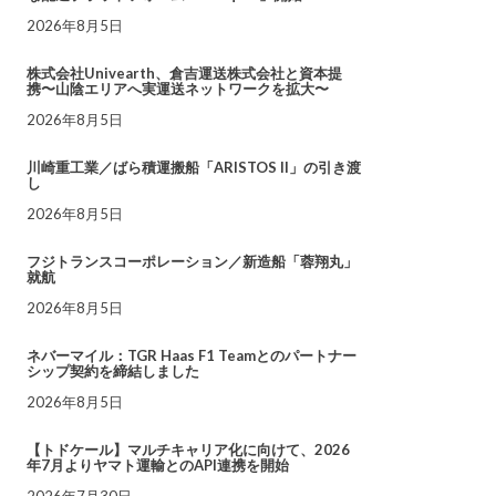
2026年8月5日
株式会社Univearth、倉吉運送株式会社と資本提
携〜山陰エリアへ実運送ネットワークを拡大〜
2026年8月5日
川崎重工業／ばら積運搬船「ARISTOS II」の引き渡
し
2026年8月5日
フジトランスコーポレーション／新造船「蓉翔丸」
就航
2026年8月5日
ネバーマイル：TGR Haas F1 Teamとのパートナー
シップ契約を締結しました
2026年8月5日
【トドケール】マルチキャリア化に向けて、2026
年7月よりヤマト運輸とのAPI連携を開始
2026年7月30日