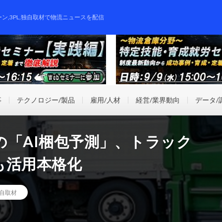
ーン,3PL,独自取材で物流ニュースを配信
事
テクノロジー/製品
雇用/人材
経営/業界動向
データ/
の「AI梱包予測」、トラック
も活用本格化
自取材