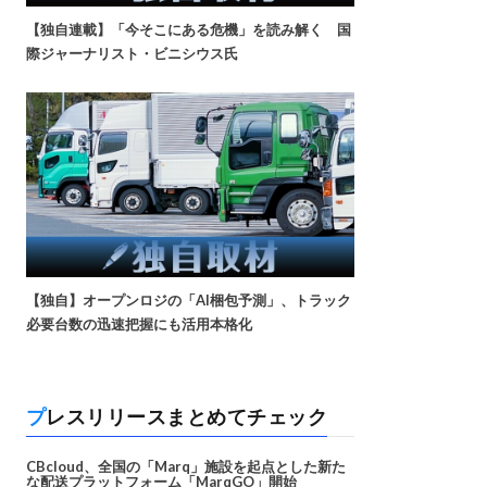
【独自連載】「今そこにある危機」を読み解く 国
際ジャーナリスト・ビニシウス氏
【独自】オープンロジの「AI梱包予測」、トラック
必要台数の迅速把握にも活用本格化
プレスリリースまとめてチェック
CBcloud、全国の「Marq」施設を起点とした新た
な配送プラットフォーム「MarqGO」開始