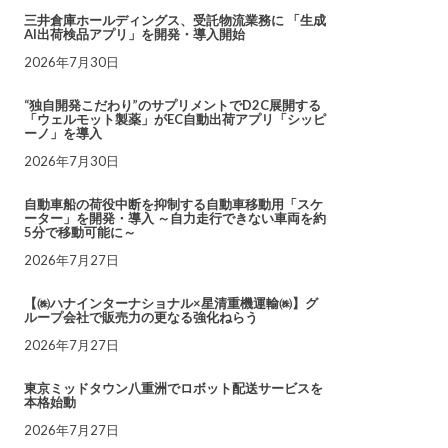
三井倉庫ホールディングス、受託物流業務に 「生成
AI出荷検品アプリ」を開発・導入開始
2026年7月30日
“独自開発こだわり”のサプリメントでD2C展開する
「ウェルモット製薬」がEC自動出荷アプリ「シッピ
ーノ」を導入
2026年7月30日
自動車船の荷役中断を抑制する自動車移動用「スケ
ーター」を開発・導入 ～自力走行できない車両を約
5分で移動可能に～
2026年7月27日
【㈱ハナインターナショナル×星清重機運輸㈱】グ
ループ会社で販売力の更なる強化ねらう
2026年7月27日
東京ミッドタウン八重洲でロボット配送サービスを
本格始動
2026年7月27日