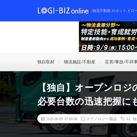
物流不動産,ロボット,ドロ
独自取材
物流施設/不動産
災害/事故/不祥
【独自】オープンロジ
必要台数の迅速把握に
2026.06.08 07:00:48
テクノロジー/製品
AI
,
独