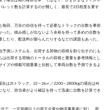
パレット数を計算するのが難しく、最長で2日程度を要す
も毎回、万全の自信を持って必要なトラックの台数を事前
かった。積み残しが出ないよう余裕を持って多めの台数を
要したり、配送料が膨らんだりするなどの課題もあった。
梱包予測システムを、出荷する荷物の容積を割り出すのにも
テムは出荷する荷物のトータルの容積と重量を参考情報とし
サイズや積載可能重量と比較して車両台数を予測できるよ
場合は2tトラック、22～26㎥／2200～2800kgの場合は4t
になり、担当者がより確証を持って迅速に台数を計算でき
化法で、一定規模以上の荷主企業や物流事業者に対し、荷