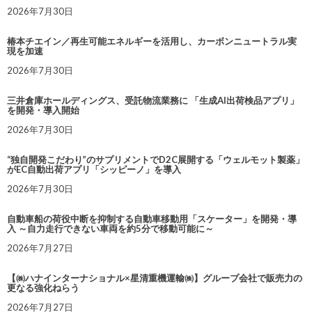
2026年7月30日
椿本チエイン／再生可能エネルギーを活用し、カーボンニュートラル実
現を加速
2026年7月30日
三井倉庫ホールディングス、受託物流業務に 「生成AI出荷検品アプリ」
を開発・導入開始
2026年7月30日
“独自開発こだわり”のサプリメントでD2C展開する「ウェルモット製薬」
がEC自動出荷アプリ「シッピーノ」を導入
2026年7月30日
自動車船の荷役中断を抑制する自動車移動用「スケーター」を開発・導
入 ～自力走行できない車両を約5分で移動可能に～
2026年7月27日
【㈱ハナインターナショナル×星清重機運輸㈱】グループ会社で販売力の
更なる強化ねらう
2026年7月27日