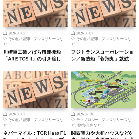
2026.08.05
2026.08.05
その他の記事
,
プレスリリースな
その他の記事
,
プレスリリースな
ど
ど
川崎重工業／ばら積運搬船
フジトランスコーポレーショ
「ARISTOS II」の引き渡し
ン／新造船「蓉翔丸」就航
2026.08.05
2026.07.30
その他の記事
,
プレスリリースな
テクノロジー
,
プレスリリースな
ど
ど
,
提携/合弁など
ネバーマイル：TGR Haas F1
関西電力や大和ハウスなど6