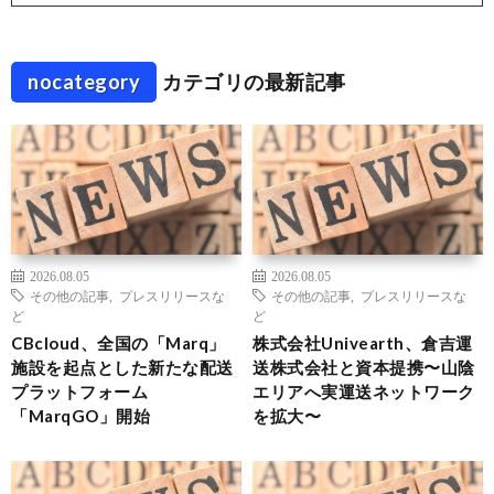
nocategory
カテゴリの最新記事
2026.08.05
2026.08.05
その他の記事
,
プレスリリースな
その他の記事
,
プレスリリースな
ど
ど
CBcloud、全国の「Marq」
株式会社Univearth、倉吉運
施設を起点とした新たな配送
送株式会社と資本提携〜山陰
プラットフォーム
エリアへ実運送ネットワーク
「MarqGO」開始
を拡大〜