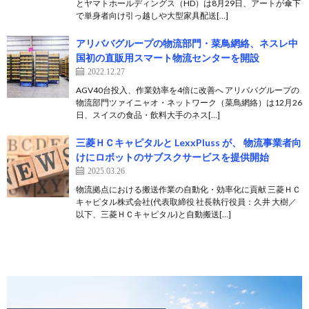
とヤマトホールディングス（HD）は8月29日、アートが傘下
で単身者向け引っ越しや大型家具配送[…]
アリババグループの物流部門・菜鳥網絡、ネスレ中
国初の直販用スマート物流センターを開設
2022.12.27
AGV40台投入、作業効率を4倍に改善へ アリババグループの
物流部門ツァイニャオ・ネットワーク（菜鳥網絡）は12月26
日、スイスの食品・飲料大手のネス[…]
三菱ＨＣキャピタルと LexxPluss が、 物流事業者向
けにロボットのサブスクサービスを提供開始
2025.03.26
物流拠点における搬送作業の自動化・効率化に貢献 三菱ＨＣ
キャピタル株式会社(代表取締役 社長執行役員：久井 大樹／
以下、三菱ＨＣキャピタル)と自動搬送[…]