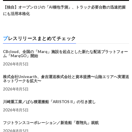
【独自】オープンロジの「AI梱包予測」、トラック必要台数の迅速把握
にも活用本格化
プレスリリースまとめてチェック
CBcloud、全国の「Marq」施設を起点とした新たな配送プラットフォー
ム「MarqGO」開始
2026年8月5日
株式会社Univearth、倉吉運送株式会社と資本提携〜山陰エリアへ実運送
ネットワークを拡大〜
2026年8月5日
川崎重工業／ばら積運搬船「ARISTOS II」の引き渡し
2026年8月5日
フジトランスコーポレーション／新造船「蓉翔丸」就航
2026年8月5日