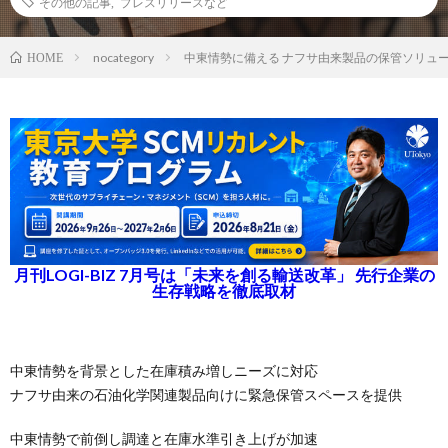
その他の記事
,
プレスリリースなど
nocategory
中東情勢に備える ナフサ由来製品の保管ソリュ
HOME
月刊LOGI-BIZ 7月号は「未来を創る輸送改革」 先行企業の
生存戦略を徹底取材
中東情勢を背景とした在庫積み増しニーズに対応
ナフサ由来の石油化学関連製品向けに緊急保管スペースを提供
中東情勢で前倒し調達と在庫水準引き上げが加速