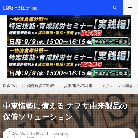
独自取材
物流施設/不動産
災害/事故/不祥事
テクノロジー/製品
中東情勢に備える ナフサ由来製品の
保管ソリューション
2026.06.13 17:49:52
nocategory