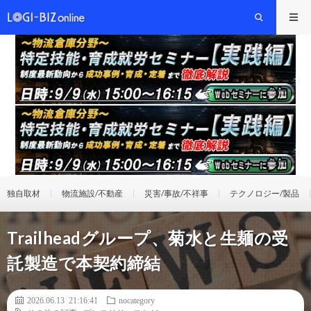
独自取材
物流施設/不動産
災害/事故/不祥事
テクノロジー/製品
Trailheadグループ、菊水と生麺の受
託製造で本契約締結
2026.06.13 21:16:41
nocategory