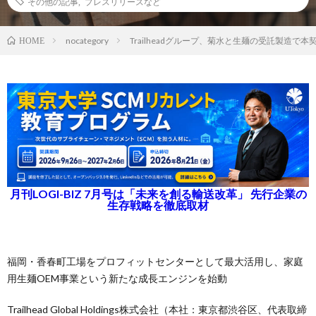
その他の記事
,
プレスリリースなど
nocategory
Trailheadグループ、菊水と生麺の受託製造で本
HOME
月刊LOGI-BIZ 7月号は「未来を創る輸送改革」 先行企業の
生存戦略を徹底取材
福岡・香春町工場をプロフィットセンターとして最大活用し、家庭
用生麺OEM事業という新たな成長エンジンを始動
Trailhead Global Holdings株式会社（本社：東京都渋谷区、代表取締