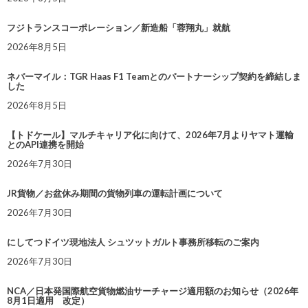
フジトランスコーポレーション／新造船「蓉翔丸」就航
2026年8月5日
ネバーマイル：TGR Haas F1 Teamとのパートナーシップ契約を締結しま
した
2026年8月5日
【トドケール】マルチキャリア化に向けて、2026年7月よりヤマト運輸
とのAPI連携を開始
2026年7月30日
JR貨物／お盆休み期間の貨物列車の運転計画について
2026年7月30日
にしてつドイツ現地法人 シュツットガルト事務所移転のご案内
2026年7月30日
NCA／日本発国際航空貨物燃油サーチャージ適用額のお知らせ（2026年
8月1日適用 改定）