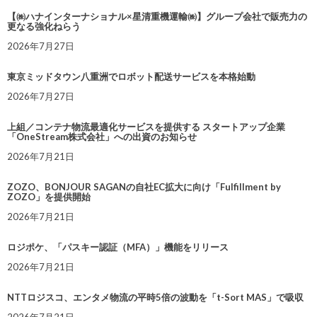
【㈱ハナインターナショナル×星清重機運輸㈱】グループ会社で販売力の
更なる強化ねらう
2026年7月27日
東京ミッドタウン八重洲でロボット配送サービスを本格始動
2026年7月27日
上組／コンテナ物流最適化サービスを提供する スタートアップ企業
「OneStream株式会社」への出資のお知らせ
2026年7月21日
ZOZO、BONJOUR SAGANの自社EC拡大に向け「Fulfillment by
ZOZO」を提供開始
2026年7月21日
ロジポケ、「パスキー認証（MFA）」機能をリリース
2026年7月21日
NTTロジスコ、エンタメ物流の平時5倍の波動を「t-Sort MAS」で吸収