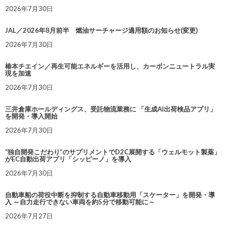
2026年7月30日
JAL／2026年8月前半 燃油サーチャージ適用額のお知らせ(変更)
2026年7月30日
椿本チエイン／再生可能エネルギーを活用し、カーボンニュートラル実
現を加速
2026年7月30日
三井倉庫ホールディングス、受託物流業務に 「生成AI出荷検品アプリ」
を開発・導入開始
2026年7月30日
“独自開発こだわり”のサプリメントでD2C展開する「ウェルモット製薬」
がEC自動出荷アプリ「シッピーノ」を導入
2026年7月30日
自動車船の荷役中断を抑制する自動車移動用「スケーター」を開発・導
入 ～自力走行できない車両を約5分で移動可能に～
2026年7月27日