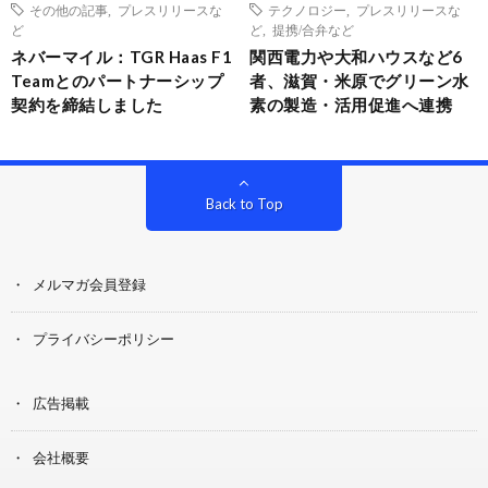
その他の記事
,
プレスリリースな
テクノロジー
,
プレスリリースな
ど
ど
,
提携/合弁など
ネバーマイル：TGR Haas F1
関西電力や大和ハウスなど6
Teamとのパートナーシップ
者、滋賀・米原でグリーン水
契約を締結しました
素の製造・活用促進へ連携
Back to Top
メルマガ会員登録
プライバシーポリシー
広告掲載
会社概要