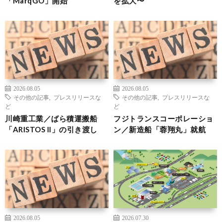
「MarqGO」開始
を拡大〜
2026.08.05
2026.08.05
その他の記事
,
プレスリリースな
その他の記事
,
プレスリリースな
ど
ど
川崎重工業／ばら積運搬船
フジトランスコーポレーショ
「ARISTOS II」の引き渡し
ン／新造船「蓉翔丸」就航
2026.08.05
2026.07.30