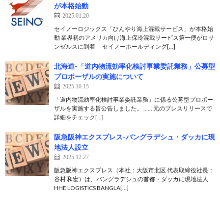
が本格始動
2025.01.20
セイノーロジックス「ひんやり海上混載サービス」が本格始
動 業界初のアメリカ向け海上保冷混載サービス第一便がロサ
ンゼルスに到着 セイノーホールディング[…]
北海道-「道内物流効率化検討事業委託業務」公募型
プロポーザルの実施について
2025.10.15
「道内物流効率化検討事業委託業務」に係る公募型プロポー
ザルを実施する旨公告しました。 …… 元のプレスリリースで
詳細をチェック[…]
阪急阪神エクスプレス-バングラデシュ・ダッカに現
地法人設立
2025.12.27
阪急阪神エクスプレス（本社：大阪市北区 代表取締役社長：
谷村 和宏）は、バングラデシュの首都・ダッカに現地法人
HHE LOGISTICS BANGLA[…]