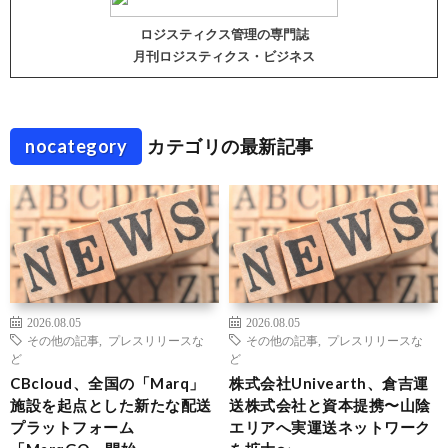
ロジスティクス管理の専門誌
月刊ロジスティクス・ビジネス
nocategory
カテゴリの最新記事
2026.08.05
2026.08.05
その他の記事
,
プレスリリースな
その他の記事
,
プレスリリースな
ど
ど
CBcloud、全国の「Marq」
株式会社Univearth、倉吉運
施設を起点とした新たな配送
送株式会社と資本提携〜山陰
プラットフォーム
エリアへ実運送ネットワーク