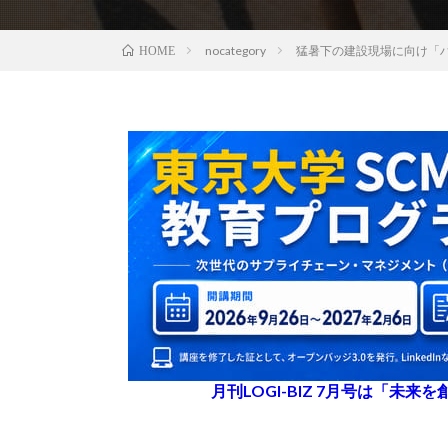
nocategory
猛暑下の建設現場に向け「
HOME
月刊LOGI-BIZ 7月号は「未