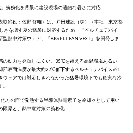
化」義務化を背景に建設現場の過酷な暑さに対応
表取締役：佐野 修唯）は、戸田建設（株）（本社：東京都
厳しさを増す夏の猛暑に対応するため、『ペルチェデバイ
中対策ウェア、『BIG PLT FAN VEST』を開発しま
感の効力を発揮しにくい、35℃を超える高温環境あるい
却部表面温度が最大約22℃低下するペルチェデバイス※1
きウェアでは対応しきれなかった猛暑環境下でも確実な冷
す。
、他方の面で発熱する半導体熱電素子を冷却器として用い
の限界と、熱中症対策の義務化