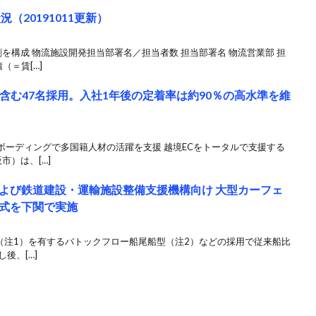
（20191011更新）
を構成 物流施設開発担当部署名／担当者数 担当部署名 物流営業部 担
（＝賃[…]
国籍を含む47名採用。入社1年後の定着率は約90％の高水準を維
ボーディングで多国籍人材の活躍を支援 越境ECをトータルで支援する
市）は、[…]
よび鉄道建設・運輸施設整備支援機構向け 大型カーフェ
式を下関で実施
（注1）を有するバトックフロー船尾船型（注2）などの採用で従来船比
し後、[…]