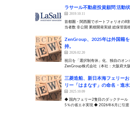
ラサール不動産投資顧問 活動状況
2019.10.11
首都圏・関西圏でポートフォリオの8割
当者数 非公開 累積開発実績 総保管面積
ZenGroup、2025年は外
持。
2026.02.20
祝日を「選択制有休」化、独自のオン
ZenGroup株式会社（本社：大阪府大阪
三菱造船、新日本海フェリーお
リー「はまなす」の命名・進水
2025.10.09
◆ 国内フェリー2隻目のダックテール
5％の省エネ実現 ◆ 2026年6月に引渡