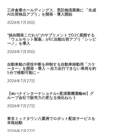
三井倉庫ホールディングス、受託物流業務に 「生成
AI出荷検品アプリ」を開発・導入開始
2026年7月30日
“独自開発こだわり”のサプリメントでD2C展開する
「ウェルモット製薬」がEC自動出荷アプリ「シッピ
ーノ」を導入
2026年7月30日
自動車船の荷役中断を抑制する自動車移動用「スケ
ーター」を開発・導入 ～自力走行できない車両を約
5分で移動可能に～
2026年7月27日
【㈱ハナインターナショナル×星清重機運輸㈱】グ
ループ会社で販売力の更なる強化ねらう
2026年7月27日
東京ミッドタウン八重洲でロボット配送サービスを
本格始動
2026年7月27日