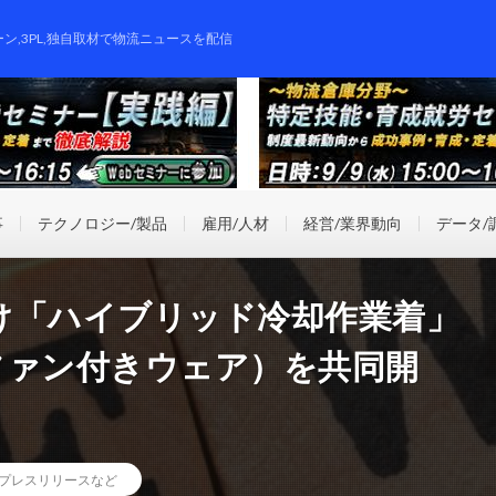
ーン,3PL,独自取材で物流ニュースを配信
事
テクノロジー/製品
雇用/人材
経営/業界動向
データ/
け「ハイブリッド冷却作業着」
ファン付きウェア）を共同開
プレスリリースなど