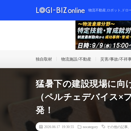
物流不動産,ロボット,ドロ
独自取材
物流施設/不動産
災害/事故/不祥
猛暑下の建設現場に向
（ペルチェデバイス×
発！
2026.06.17 19:30:55
nocategory
その他の記事
,