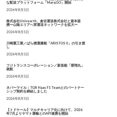
な配送プラットフォーム「MarqGO」開始
2026年8月5日
株式会社Univearth、倉吉運送株式会社と資本提
携〜山陰エリアへ実運送ネットワークを拡大〜
2026年8月5日
川崎重工業／ばら積運搬船「ARISTOS II」の引き渡
し
2026年8月5日
フジトランスコーポレーション／新造船「蓉翔丸」
就航
2026年8月5日
ネバーマイル：TGR Haas F1 Teamとのパートナー
シップ契約を締結しました
2026年8月5日
【トドケール】マルチキャリア化に向けて、2026
年7月よりヤマト運輸とのAPI連携を開始