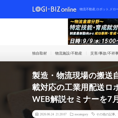
物流不動産,ロボット,ドロ
独自取材
物流施設/不動産
災害/事故/不祥
製造・物流現場の搬送自
載対応の工業用配送ロボッ
WEB解説セミナーを7
2026.06.24 21:20:07
nocategory
その他の記事
,