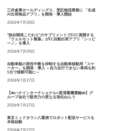
三井倉庫ホールディングス、受託物流業務に 「生成
AI出荷検品アプリ」を開発・導入開始
2026年7月30日
“独自開発こだわり”のサプリメントでD2C展開する
「ウェルモット製薬」がEC自動出荷アプリ「シッピ
ーノ」を導入
2026年7月30日
自動車船の荷役中断を抑制する自動車移動用「スケ
ーター」を開発・導入 ～自力走行できない車両を約
5分で移動可能に～
2026年7月27日
【㈱ハナインターナショナル×星清重機運輸㈱】グ
ループ会社で販売力の更なる強化ねらう
2026年7月27日
東京ミッドタウン八重洲でロボット配送サービスを
本格始動
2026年7月27日