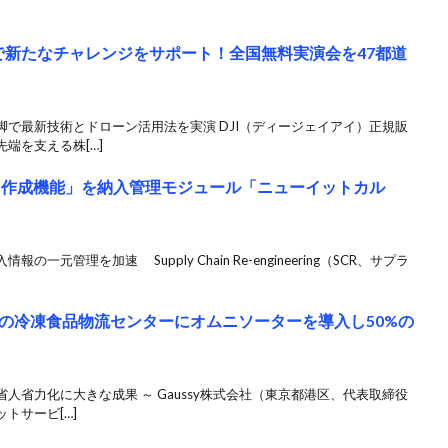
ンで新たなチャレンジをサポート！全国無料実演会を47都道
で最新技術とドローン活用法を実演 DJI（ディージェイアイ）正規販
端を支える株[…]
内図作成機能」を納入管理モジュール「ニューイットカル
元管理を加速 Supply Chain Re-engineering（SCR、サプラ
の冷凍食品物流センターにオムニソーターを導入し50%の
人省力化に大きな成果 ～ Gaussy株式会社（東京都港区、代表取締役
トサービ[…]