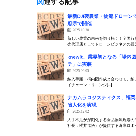
関連する記事
最新DJI製農業・物流ドロー
府県で開催
2025.10.30
新しい農業の未来を切り拓く！全国行脚
売代理店としてドローンビジネスの最先
knewit、業界初となる「場
テ」に実装
2025.06.05
納入手順・構内図作成と合わせて、納入情報の一
イチェーン・リエンジ[…]
ナカムラロジスティクス、福岡
省人化を実現
2025.12.02
人手不足が深刻化する食品物流現場の省
社長：櫻井進悟）が提供する倉庫ロボッ