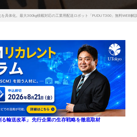
具体化。最大300kg積載対応の工業用配送ロボット「PUDU T300」無料WEB
来を創る輸送改革」 先行企業の生存戦略を徹底取材