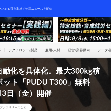
ーン,3PL,独自取材で物流ニュースを配信
事
テクノロジー/製品
雇用/人材
経営/業界動向
データ/
動化を具体化。最大300kg積
ト「PUDU T300」無料
月3日（金）開催
プレスリリースなど