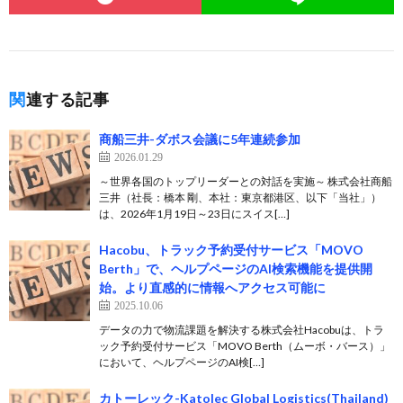
関連する記事
商船三井-ダボス会議に5年連続参加
2026.01.29
～世界各国のトップリーダーとの対話を実施～ 株式会社商船
三井（社長：橋本 剛、本社：東京都港区、以下「当社」）
は、2026年1月19日～23日にスイス[…]
Hacobu、トラック予約受付サービス「MOVO
Berth」で、ヘルプページのAI検索機能を提供開
始。より直感的に情報へアクセス可能に
2025.10.06
データの力で物流課題を解決する株式会社Hacobuは、トラ
ック予約受付サービス「MOVO Berth（ムーボ・バース）」
において、ヘルプページのAI検[…]
カトーレック-Katolec Global Logistics(Thailand)