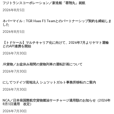
フジトランスコーポレーション／新造船「蓉翔丸」就航
2026年8月5日
ネバーマイル：TGR Haas F1 Teamとのパートナーシップ契約を締結しま
した
2026年8月5日
【トドケール】マルチキャリア化に向けて、2026年7月よりヤマト運輸
とのAPI連携を開始
2026年7月30日
JR貨物／お盆休み期間の貨物列車の運転計画について
2026年7月30日
にしてつドイツ現地法人 シュツットガルト事務所移転のご案内
2026年7月30日
NCA／日本発国際航空貨物燃油サーチャージ適用額のお知らせ（2026年
8月1日適用 改定）
2026年7月30日