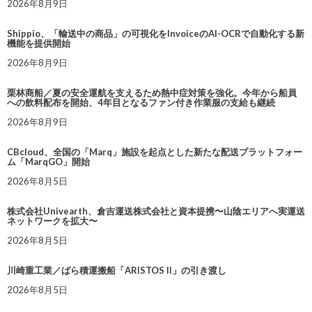
2026年8月9日
Shippio、「輸送中の商品」の可視化をInvoiceのAI-OCRで自動化する新
機能を提供開始
2026年8月9日
栗林商船／夏の安全運航を支えるため熱中症対策を強化。今年から船員
への飲料配布を開始、4年目となるファン付き作業服の支給も継続
2026年8月9日
CBcloud、全国の「Marq」施設を起点とした新たな配送プラットフォー
ム「MarqGO」開始
2026年8月5日
株式会社Univearth、倉吉運送株式会社と資本提携〜山陰エリアへ実運送
ネットワークを拡大〜
2026年8月5日
川崎重工業／ばら積運搬船「ARISTOS II」の引き渡し
2026年8月5日