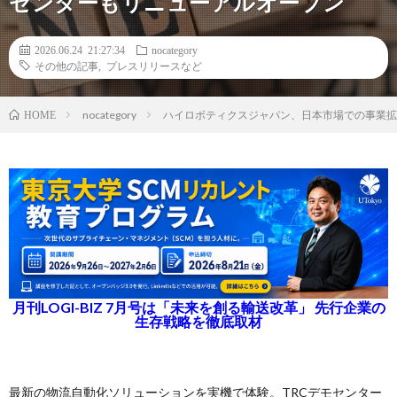
センターもリニューアルオープン
2026.06.24 21:27:34
nocategory
その他の記事
,
プレスリリースなど
nocategory
ハイロボティクスジャパン、日本市場での事業拡
HOME
月刊LOGI-BIZ 7月号は「未来を創る輸送改革」 先行企業の
生存戦略を徹底取材
最新の物流自動化ソリューションを実機で体験。TRCデモセンター