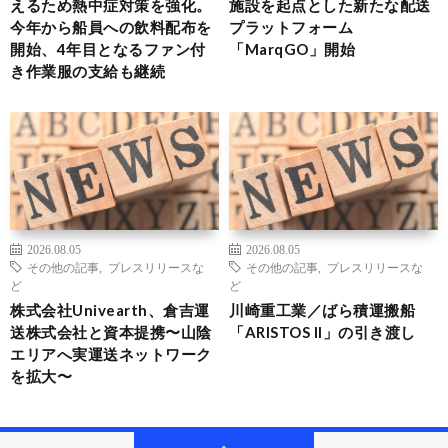
えるため熱中症対策を強化。
施設を起点とした新たな配送
今年から船員への飲料配布を
プラットフォーム
開始、4年目となるファン付
「MarqGO」開始
き作業服の支給も継続
2026.08.05
2026.08.05
その他の記事
,
プレスリリースな
その他の記事
,
プレスリリースな
ど
ど
株式会社Univearth、倉吉運
川崎重工業／ばら積運搬船
送株式会社と資本提携〜山陰
「ARISTOS II」の引き渡し
エリアへ実運送ネットワーク
を拡大〜