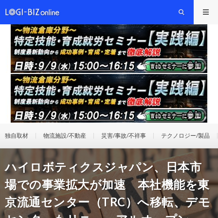
独自取材
物流施設/不動産
災害/事故/不祥事
テクノロジー/製品
ハイロボティクスジャパン、日本市
場での事業拡大が加速 本社機能を東
京流通センター（TRC）へ移転、デモ