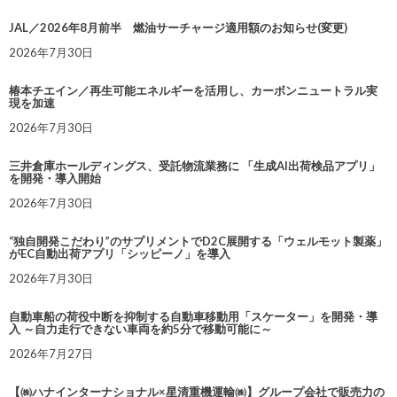
JAL／2026年8月前半 燃油サーチャージ適用額のお知らせ(変更)
2026年7月30日
椿本チエイン／再生可能エネルギーを活用し、カーボンニュートラル実
現を加速
2026年7月30日
三井倉庫ホールディングス、受託物流業務に 「生成AI出荷検品アプリ」
を開発・導入開始
2026年7月30日
“独自開発こだわり”のサプリメントでD2C展開する「ウェルモット製薬」
がEC自動出荷アプリ「シッピーノ」を導入
2026年7月30日
自動車船の荷役中断を抑制する自動車移動用「スケーター」を開発・導
入 ～自力走行できない車両を約5分で移動可能に～
2026年7月27日
【㈱ハナインターナショナル×星清重機運輸㈱】グループ会社で販売力の