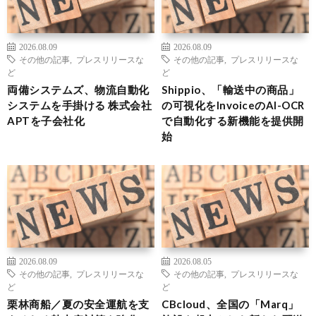
2026.08.09
2026.08.09
その他の記事
,
プレスリリースな
その他の記事
,
プレスリリースな
ど
ど
両備システムズ、物流自動化
Shippio、「輸送中の商品」
システムを手掛ける 株式会社
の可視化をInvoiceのAI-OCR
APTを子会社化
で自動化する新機能を提供開
始
2026.08.09
2026.08.05
その他の記事
,
プレスリリースな
その他の記事
,
プレスリリースな
ど
ど
栗林商船／夏の安全運航を支
CBcloud、全国の「Marq」