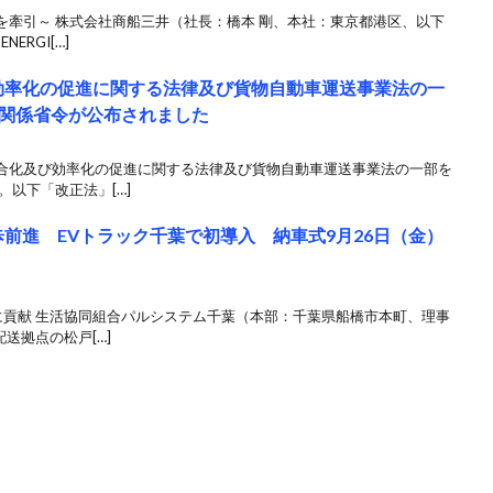
を牽引～ 株式会社商船三井（社長：橋本 剛、本社：東京都港区、以下
ERGI[…]
効率化の促進に関する法律及び貨物自動車運送事業法の一
関係省令が公布されました
合化及び効率化の促進に関する法律及び貨物自動車運送事業法の一部を
。以下「改正法」[…]
前進 EVトラック千葉で初導入 納車式9月26日（金）
に貢献 生活協同組合パルシステム千葉（本部：千葉県船橋市本町、理事
送拠点の松戸[…]