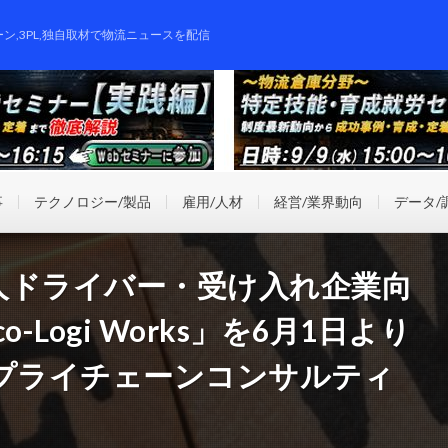
ーン,3PL,独自取材で物流ニュースを配信
事
テクノロジー/製品
雇用/人材
経営/業界動向
データ/
人ドライバー・受け入れ企業向
Logi Works」を6月1日より
サプライチェーンコンサルティ