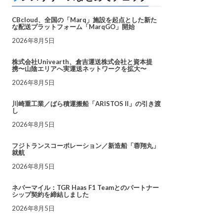
CBcloud、全国の「Marq」施設を起点とした新た
な配送プラットフォーム「MarqGO」開始
2026年8月5日
株式会社Univearth、倉吉運送株式会社と資本提
携〜山陰エリアへ実運送ネットワークを拡大〜
2026年8月5日
川崎重工業／ばら積運搬船「ARISTOS II」の引き渡
し
2026年8月5日
フジトランスコーポレーション／新造船「蓉翔丸」
就航
2026年8月5日
ネバーマイル：TGR Haas F1 Teamとのパートナー
シップ契約を締結しました
2026年8月5日