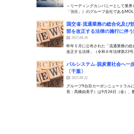
～リーディングカンパニーとして業界
「当社」）のグループ会社であるMOL EN
国交省-流通業務の総合化及び
部を改正する法律の施行に伴う
2025.08.29
昨年５月に公布された「流通業務の総
改正する法律」（令和６年法律第23号
パルシステム-脱炭素社会へ一歩
〔千葉〕
2025.09.22
グループ9台目カーボンニュートラル
長：髙橋由美子）は9月26日（金）、配