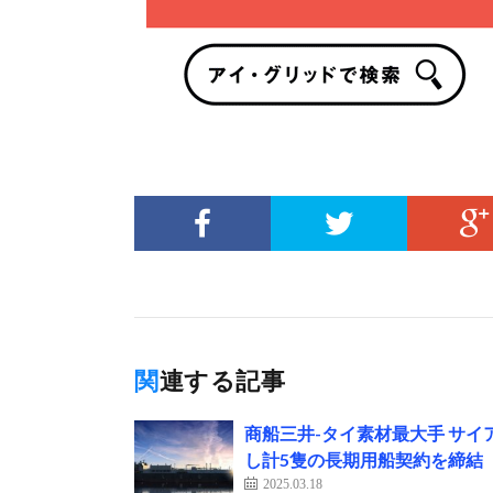
関連する記事
商船三井-タイ素材最大手 サ
し計5隻の長期用船契約を締結
2025.03.18