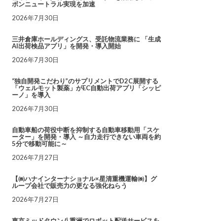
ボンニュートラル実現を加速
2026年7月30日
三井倉庫ホールディングス、受託物流業務に 「生成
AI出荷検品アプリ」を開発・導入開始
2026年7月30日
“独自開発こだわり”のサプリメントでD2C展開する
「ウェルモット製薬」がEC自動出荷アプリ「シッピ
ーノ」を導入
2026年7月30日
自動車船の荷役中断を抑制する自動車移動用「スケ
ーター」を開発・導入 ～自力走行できない車両を約
5分で移動可能に～
2026年7月27日
【㈱ハナインターナショナル×星清重機運輸㈱】グ
ループ会社で販売力の更なる強化ねらう
2026年7月27日
東京ミッドタウン八重洲でロボット配送サービスを