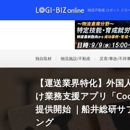
物流不動産,ロボット,ドロ
独自取材
物流施設/不動産
災害/事故/不祥
【運送業界特化】外国
け業務支援アプリ「Coco-
提供開始 ｜船井総研
ング