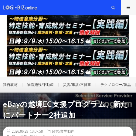
独自取材
物流施設/不動産
災害/事故/不祥事
テクノロジー/製品
eBayの越境EC支援プログラム、新た
にパートナー2社追加
2026.06.29 13:07:58
経営/業界動向