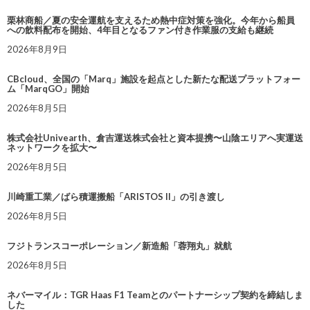
栗林商船／夏の安全運航を支えるため熱中症対策を強化。今年から船員
への飲料配布を開始、4年目となるファン付き作業服の支給も継続
2026年8月9日
CBcloud、全国の「Marq」施設を起点とした新たな配送プラットフォー
ム「MarqGO」開始
2026年8月5日
株式会社Univearth、倉吉運送株式会社と資本提携〜山陰エリアへ実運送
ネットワークを拡大〜
2026年8月5日
川崎重工業／ばら積運搬船「ARISTOS II」の引き渡し
2026年8月5日
フジトランスコーポレーション／新造船「蓉翔丸」就航
2026年8月5日
ネバーマイル：TGR Haas F1 Teamとのパートナーシップ契約を締結しま
した