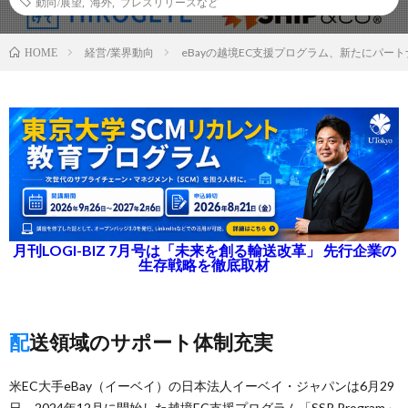
動向/展望
,
海外
,
プレスリリースなど
経営/業界動向
eBayの越境EC支援プログラム、新たにパート
HOME
月刊LOGI-BIZ 7月号は「未来を創る輸送改革」 先行企業の
生存戦略を徹底取材
配送領域のサポート体制充実
米EC大手eBay（イーベイ）の日本法人イーベイ・ジャパンは6月29
日、2024年12月に開始した越境EC支援プログラム「SSP Program」