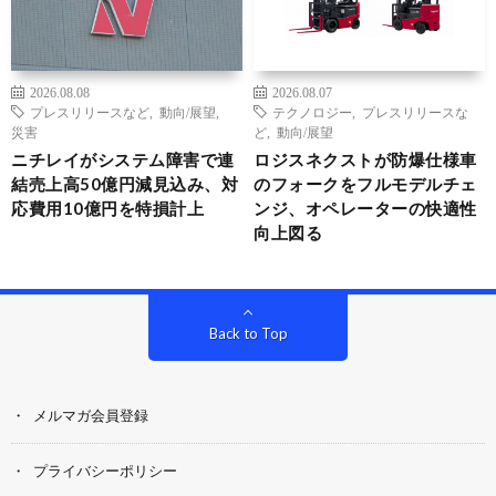
2026.08.08
2026.08.07
プレスリリースなど
,
動向/展望
,
テクノロジー
,
プレスリリースな
災害
ど
,
動向/展望
ニチレイがシステム障害で連
ロジスネクストが防爆仕様車
結売上高50億円減見込み、対
のフォークをフルモデルチェ
応費用10億円を特損計上
ンジ、オペレーターの快適性
向上図る
Back to Top
メルマガ会員登録
プライバシーポリシー