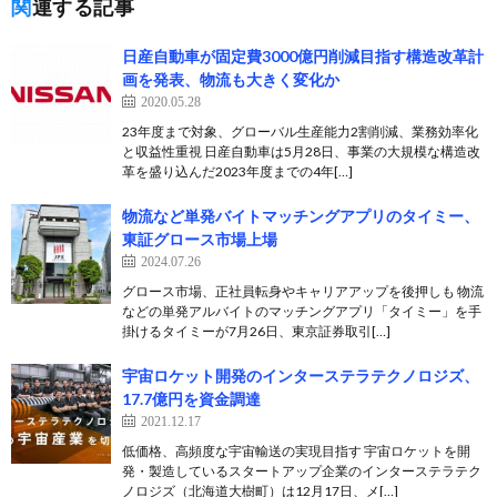
関連する記事
日産自動車が固定費3000億円削減目指す構造改革計
画を発表、物流も大きく変化か
2020.05.28
23年度まで対象、グローバル生産能力2割削減、業務効率化
と収益性重視 日産自動車は5月28日、事業の大規模な構造改
革を盛り込んだ2023年度までの4年[…]
物流など単発バイトマッチングアプリのタイミー、
東証グロース市場上場
2024.07.26
グロース市場、正社員転身やキャリアアップを後押しも 物流
などの単発アルバイトのマッチングアプリ「タイミー」を手
掛けるタイミーが7月26日、東京証券取引[…]
宇宙ロケット開発のインターステラテクノロジズ、
17.7億円を資金調達
2021.12.17
低価格、高頻度な宇宙輸送の実現目指す 宇宙ロケットを開
発・製造しているスタートアップ企業のインターステラテク
ノロジズ（北海道大樹町）は12月17日、メ[…]