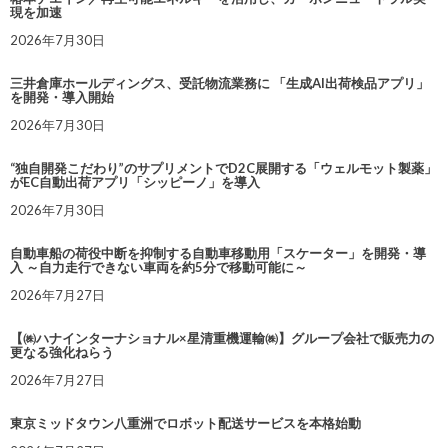
現を加速
2026年7月30日
三井倉庫ホールディングス、受託物流業務に 「生成AI出荷検品アプリ」
を開発・導入開始
2026年7月30日
“独自開発こだわり”のサプリメントでD2C展開する「ウェルモット製薬」
がEC自動出荷アプリ「シッピーノ」を導入
2026年7月30日
自動車船の荷役中断を抑制する自動車移動用「スケーター」を開発・導
入 ～自力走行できない車両を約5分で移動可能に～
2026年7月27日
【㈱ハナインターナショナル×星清重機運輸㈱】グループ会社で販売力の
更なる強化ねらう
2026年7月27日
東京ミッドタウン八重洲でロボット配送サービスを本格始動