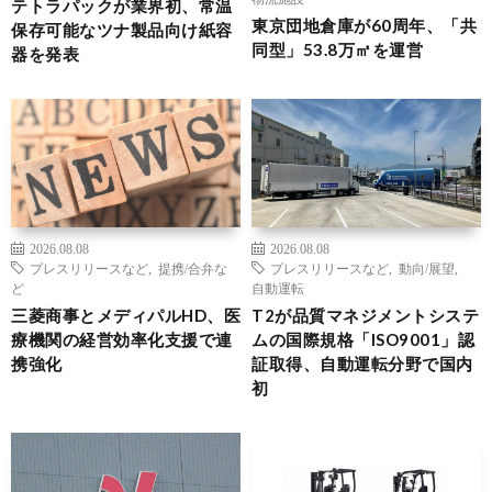
テトラパックが業界初、常温
東京団地倉庫が60周年、「共
保存可能なツナ製品向け紙容
同型」53.8万㎡を運営
器を発表
2026.08.08
2026.08.08
プレスリリースなど
,
提携/合弁な
プレスリリースなど
,
動向/展望
,
ど
自動運転
三菱商事とメディパルHD、医
T2が品質マネジメントシステ
療機関の経営効率化支援で連
ムの国際規格「ISO9001」認
携強化
証取得、自動運転分野で国内
初