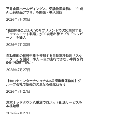
三井倉庫ホールディングス、受託物流業務に 「生成
AI出荷検品アプリ」を開発・導入開始
2026年7月30日
“独自開発こだわり”のサプリメントでD2C展開する
「ウェルモット製薬」がEC自動出荷アプリ「シッピ
ーノ」を導入
2026年7月30日
自動車船の荷役中断を抑制する自動車移動用「スケ
ーター」を開発・導入 ～自力走行できない車両を約
5分で移動可能に～
2026年7月27日
【㈱ハナインターナショナル×星清重機運輸㈱】グ
ループ会社で販売力の更なる強化ねらう
2026年7月27日
東京ミッドタウン八重洲でロボット配送サービスを
本格始動
2026年7月27日