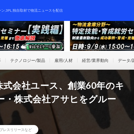
ーン,3PL,独自取材で物流ニュースを配信
事
テクノロジー/製品
雇用/人材
経営/業界動向
データ/
株式会社ユース、創業60年のキ
ー・株式会社アサヒをグルー
プレスリリースなど