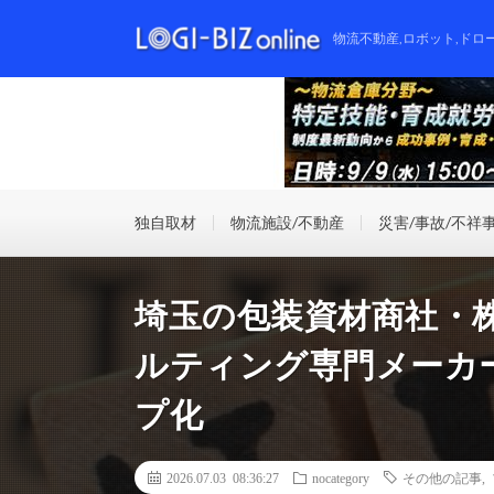
物流不動産,ロボット,ドロ
独自取材
物流施設/不動産
災害/事故/不祥
埼玉の包装資材商社・
ルティング専門メーカ
プ化
2026.07.03 08:36:27
nocategory
その他の記事
,