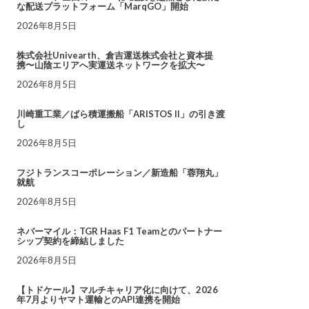
な配送プラットフォーム「MarqGO」開始
2026年8月5日
株式会社Univearth、倉吉運送株式会社と資本提
携〜山陰エリアへ実運送ネットワークを拡大〜
2026年8月5日
川崎重工業／ばら積運搬船「ARISTOS II」の引き渡
し
2026年8月5日
フジトランスコーポレーション／新造船「蓉翔丸」
就航
2026年8月5日
ネバーマイル：TGR Haas F1 Teamとのパートナー
シップ契約を締結しました
2026年8月5日
【トドケール】マルチキャリア化に向けて、2026
年7月よりヤマト運輸とのAPI連携を開始