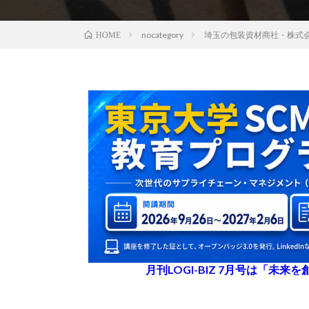
nocategory
埼玉の包装資材商社・株式
HOME
月刊LOGI-BIZ 7月号は「未