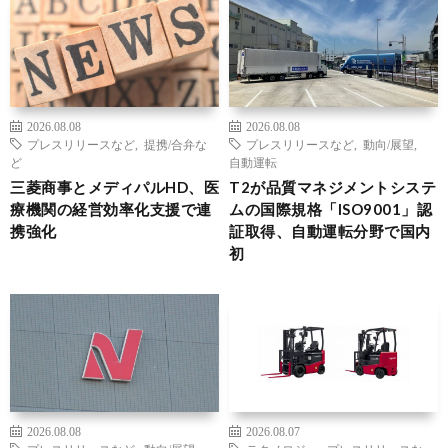
2026.08.08
2026.08.08
プレスリリースなど
,
提携/合弁な
プレスリリースなど
,
動向/展望
,
ど
自動運転
三菱商事とメディパルHD、医
T2が品質マネジメントシステ
療機関の経営効率化支援で連
ムの国際規格「ISO9001」認
携強化
証取得、自動運転分野で国内
初
2026.08.08
2026.08.07