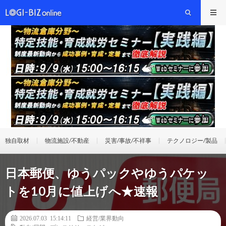
独自取材
物流施設/不動産
災害/事故/不祥事
テクノロジー/製品
日本郵便、ゆうパックやゆうパケッ
トを10月に値上げへ★速報
2026.07.03 15:14:11
経営/業界動向