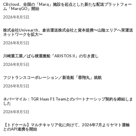
CBcloud、全国の「Marq」施設を起点とした新たな配送プラットフォー
ム「MarqGO」開始
2026年8月5日
株式会社Univearth、倉吉運送株式会社と資本提携〜山陰エリアへ実運送
ネットワークを拡大〜
2026年8月5日
川崎重工業／ばら積運搬船「ARISTOS II」の引き渡し
2026年8月5日
フジトランスコーポレーション／新造船「蓉翔丸」就航
2026年8月5日
ネバーマイル：TGR Haas F1 Teamとのパートナーシップ契約を締結しま
した
2026年8月5日
【トドケール】マルチキャリア化に向けて、2026年7月よりヤマト運輸
とのAPI連携を開始