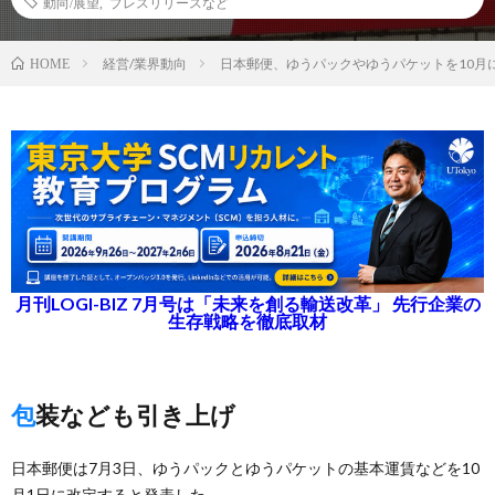
動向/展望
,
プレスリリースなど
経営/業界動向
日本郵便、ゆうパックやゆうパケットを10月
HOME
月刊LOGI-BIZ 7月号は「未来を創る輸送改革」 先行企業の
生存戦略を徹底取材
包装なども引き上げ
日本郵便は7月3日、ゆうパックとゆうパケットの基本運賃などを10
月1日に改定すると発表した。