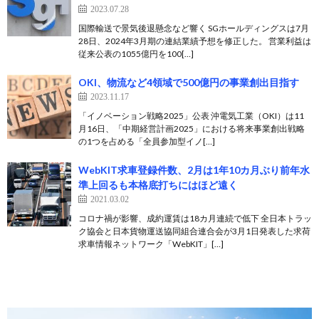
2023.07.28
国際輸送で景気後退懸念など響く SGホールディングスは7月
28日、2024年3月期の連結業績予想を修正した。 営業利益は
従来公表の1055億円を100[…]
OKI、物流など4領域で500億円の事業創出目指す
2023.11.17
「イノベーション戦略2025」公表 沖電気工業（OKI）は11
月16日、「中期経営計画2025」における将来事業創出戦略
の1つを占める「全員参加型イノ[…]
WebKIT求車登録件数、2月は1年10カ月ぶり前年水
準上回るも本格底打ちにはほど遠く
2021.03.02
コロナ禍が影響、成約運賃は18カ月連続で低下 全日本トラッ
ク協会と日本貨物運送協同組合連合会が3月1日発表した求荷
求車情報ネットワーク「WebKIT」[…]