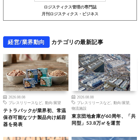
ロジスティクス管理の専門誌
月刊ロジスティクス・ビジネス
経営/業界動向
カテゴリの最新記事
2026.08.08
2026.08.08
プレスリリースなど
,
動向/展望
プレスリリースなど
,
動向/展望
,
物流施設
テトラパックが業界初、常温
東京団地倉庫が60周年、「共
保存可能なツナ製品向け紙容
同型」53.8万㎡を運営
器を発表