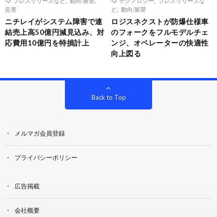
プレスリリースなど
,
動向/展望
,
テクノロジー
,
プレスリリースな
災害
ど
,
動向/展望
ニチレイがシステム障害で連
ロジスネクストが防爆仕様車
結売上高50億円減見込み、対
のフォークをフルモデルチェ
応費用10億円を特損計上
ンジ、オペレーターの快適性
向上図る
Back to Top
メルマガ会員登録
プライバシーポリシー
広告掲載
会社概要