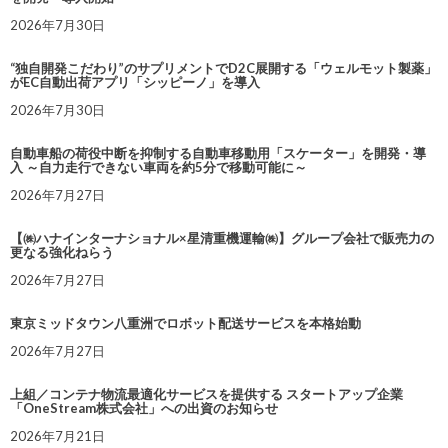
2026年7月30日
“独自開発こだわり”のサプリメントでD2C展開する「ウェルモット製薬」
がEC自動出荷アプリ「シッピーノ」を導入
2026年7月30日
自動車船の荷役中断を抑制する自動車移動用「スケーター」を開発・導
入 ～自力走行できない車両を約5分で移動可能に～
2026年7月27日
【㈱ハナインターナショナル×星清重機運輸㈱】グループ会社で販売力の
更なる強化ねらう
2026年7月27日
東京ミッドタウン八重洲でロボット配送サービスを本格始動
2026年7月27日
上組／コンテナ物流最適化サービスを提供する スタートアップ企業
「OneStream株式会社」への出資のお知らせ
2026年7月21日