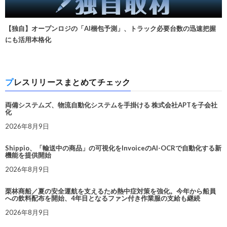
【独自】オープンロジの「AI梱包予測」、トラック必要台数の迅速把握
にも活用本格化
プレスリリースまとめてチェック
両備システムズ、物流自動化システムを手掛ける 株式会社APTを子会社
化
2026年8月9日
Shippio、「輸送中の商品」の可視化をInvoiceのAI-OCRで自動化する新
機能を提供開始
2026年8月9日
栗林商船／夏の安全運航を支えるため熱中症対策を強化。今年から船員
への飲料配布を開始、4年目となるファン付き作業服の支給も継続
2026年8月9日