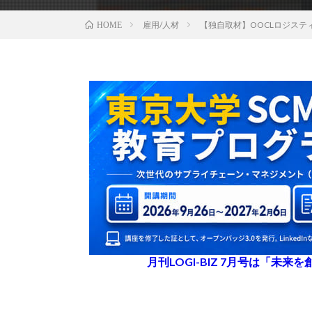
雇用/人材
【独自取材】OOCLロジステ
HOME
月刊LOGI-BIZ 7月号は「未