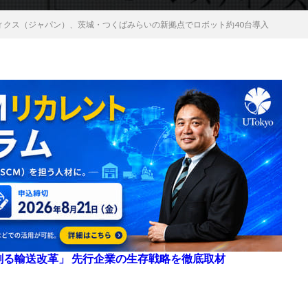
ィクス（ジャパン）、茨城・つくばみらいの新拠点でロボット約40台導入
来を創る輸送改革」 先行企業の生存戦略を徹底取材