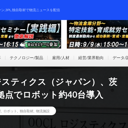
ーン,3PL,独自取材で物流ニュースを配信
事
テクノロジー/製品
雇用/人材
経営/業界動向
データ/
ジスティクス（ジャパン）、茨
拠点でロボット約40台導入
材
,
ロボット
,
独自取材
,
物流施設