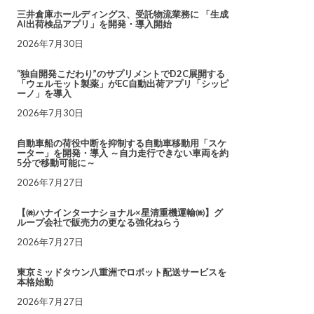
三井倉庫ホールディングス、受託物流業務に 「生成
AI出荷検品アプリ」を開発・導入開始
2026年7月30日
“独自開発こだわり”のサプリメントでD2C展開する
「ウェルモット製薬」がEC自動出荷アプリ「シッピ
ーノ」を導入
2026年7月30日
自動車船の荷役中断を抑制する自動車移動用「スケ
ーター」を開発・導入 ～自力走行できない車両を約
5分で移動可能に～
2026年7月27日
【㈱ハナインターナショナル×星清重機運輸㈱】グ
ループ会社で販売力の更なる強化ねらう
2026年7月27日
東京ミッドタウン八重洲でロボット配送サービスを
本格始動
2026年7月27日