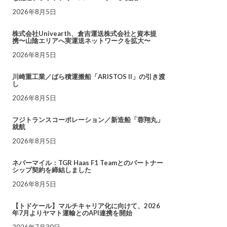
2026年8月5日
株式会社Univearth、倉吉運送株式会社と資本提
携〜山陰エリアへ実運送ネットワークを拡大〜
2026年8月5日
川崎重工業／ばら積運搬船「ARISTOS II」の引き渡
し
2026年8月5日
フジトランスコーポレーション／新造船「蓉翔丸」
就航
2026年8月5日
ネバーマイル：TGR Haas F1 Teamとのパートナー
シップ契約を締結しました
2026年8月5日
【トドケール】マルチキャリア化に向けて、2026
年7月よりヤマト運輸とのAPI連携を開始
2026年7月30日