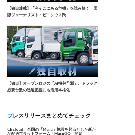
【独自連載】「今そこにある危機」を読み解く 国
際ジャーナリスト・ビニシウス氏
【独自】オープンロジの「AI梱包予測」、トラック
必要台数の迅速把握にも活用本格化
プレスリリースまとめてチェック
CBcloud、全国の「Marq」施設を起点とした新た
な配送プラットフォーム「MarqGO」開始