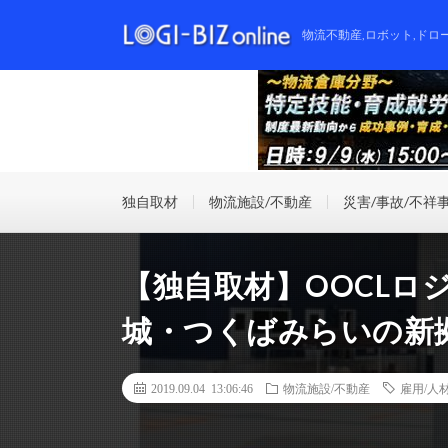
物流不動産,ロボット,ドロ
独自取材
物流施設/不動産
災害/事故/不祥
【独自取材】OOCLロ
城・つくばみらいの新
2019.09.04 13:06:46
物流施設/不動産
雇用/人