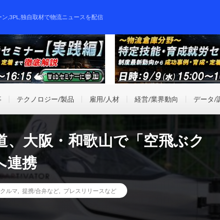
ーン,3PL,独自取材で物流ニュースを配信
事
テクノロジー/製品
雇用/人材
経営/業界動向
データ/
気鉄道、大阪・和歌山で「空飛ぶク
へ連携
クルマ
,
提携/合弁など
,
プレスリリースなど