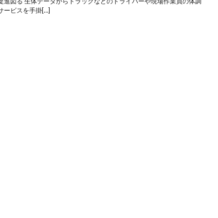
促進図る 生体データからトラックなどのドライバーや現場作業員の体調
ービスを手掛[…]