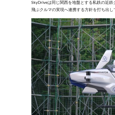
SkyDriveは同じ関西を地盤とする私鉄の
飛ぶクルマの実現へ連携する方針を打ち出し