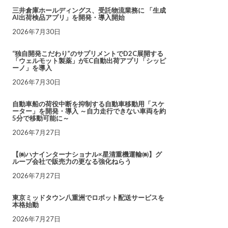
三井倉庫ホールディングス、受託物流業務に 「生成
AI出荷検品アプリ」を開発・導入開始
2026年7月30日
“独自開発こだわり”のサプリメントでD2C展開する
「ウェルモット製薬」がEC自動出荷アプリ「シッピ
ーノ」を導入
2026年7月30日
自動車船の荷役中断を抑制する自動車移動用「スケ
ーター」を開発・導入 ～自力走行できない車両を約
5分で移動可能に～
2026年7月27日
【㈱ハナインターナショナル×星清重機運輸㈱】グ
ループ会社で販売力の更なる強化ねらう
2026年7月27日
東京ミッドタウン八重洲でロボット配送サービスを
本格始動
2026年7月27日