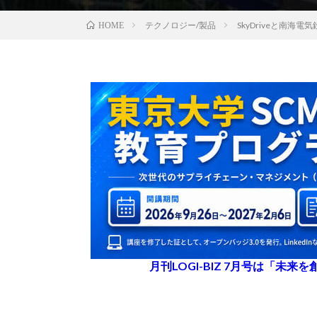
テクノロジー/製品
SkyDriveと南
HOME
月刊LOGI-BIZ 7月号は「未