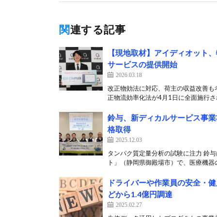
関連する記事
【現地取材】アイディオット、
サービスの提供開始
2026.03.18
改正物効法に対応、荷主の収益改善も考
正物流効率化法が4月1日に全面施行され
鈴与、新ディカルサービス事業
格取得
2025.12.03
タンパク質定量分析の試験に注力 鈴与
ト」（静岡県御殿場市）で、医療機器の
ドライバーや作業員の安全・健康
どから1.4億円調達
2025.02.27