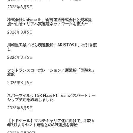
2026年8月5日
株式会社Univearth、倉吉運送株式会社と資本提
携〜山陰エリアへ実運送ネットワークを拡大〜
2026年8月5日
川崎重工業／ばら積運搬船「ARISTOS II」の引き渡
し
2026年8月5日
フジトランスコーポレーション／新造船「蓉翔丸」
就航
2026年8月5日
ネバーマイル：TGR Haas F1 Teamとのパートナー
シップ契約を締結しました
2026年8月5日
【トドケール】マルチキャリア化に向けて、2026
年7月よりヤマト運輸とのAPI連携を開始
2026年7月30日