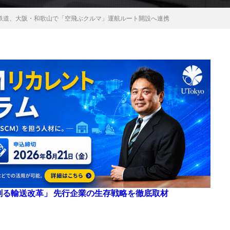
海電気鉄道、大阪・和歌山で「空飛ぶクルマ」運航ルート開設へ連携
来を創る輸送改革」 先行企業の生存戦略を徹底取材