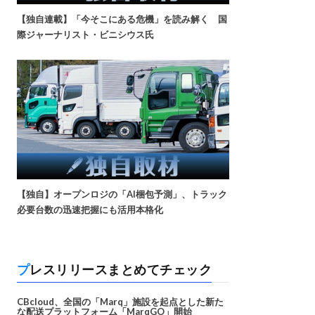
【独自連載】「今そこにある危機」を読み解く 国
際ジャーナリスト・ビニシウス氏
【独自】オープンロジの「AI梱包予測」、トラック
必要台数の迅速把握にも活用本格化
プレスリリースまとめてチェック
CBcloud、全国の「Marq」施設を起点とした新た
な配送プラットフォーム「MarqGO」開始