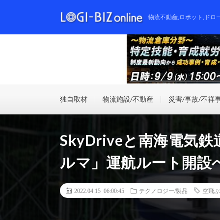
物流不動産,ロボット,ドロ
独自取材
物流施設/不動産
災害/事故/不祥
SkyDriveと南海電
ルマ」運航ルート開設
2022.04.15 06:00:45
テクノロジー/製品
空飛ぶ