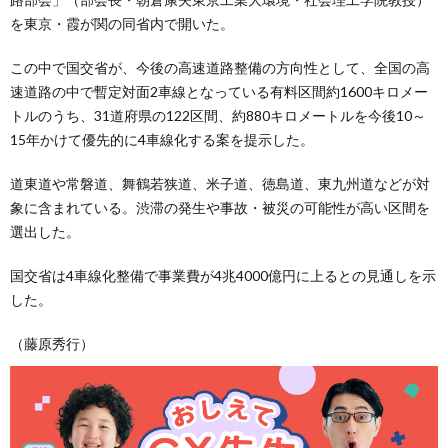
を東京・霞が関の同省内で開いた。
この中で国交省が、今後の高速道路整備の方向性として、全国の高
速道路の中で暫定対面2車線となっている有料区間約1600キロメー
トルのうち、31道府県の122区間、約880キロメートルを今後10～
15年かけて優先的に4車線化する案を提示した。
道東道や常磐道、舞鶴若狭道、米子道、徳島道、東九州道などが対
象に含まれている。渋滞の発生や事故・被災の可能性が高い区間を
選出した。
国交省は4車線化整備で事業費が4兆4000億円に上るとの見通しを示
した。
（藤原秀行）