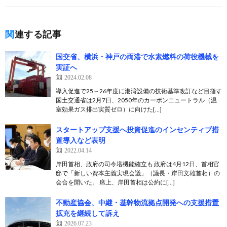
関連する記事
国交省、横浜・神戸の両港で水素燃料の荷役機械を
実証へ
2024.02.08
導入促進で25～26年度に港湾設備の技術基準改訂など目指す
国土交通省は2月7日、2050年のカーボンニュートラル（温
室効果ガス排出実質ゼロ）に向けた[…]
スタートアップ支援へ投資促進のインセンティブ措
置導入など表明
2022.04.14
岸田首相、政府の司令塔機能確立も 政府は4月12日、首相官
邸で「新しい資本主義実現会議」（議長・岸田文雄首相）の
会合を開いた。 席上、岸田首相は公約に[…]
不動産協会、中継・基幹物流拠点開発への支援措置
拡充を継続して訴え
2026.07.23