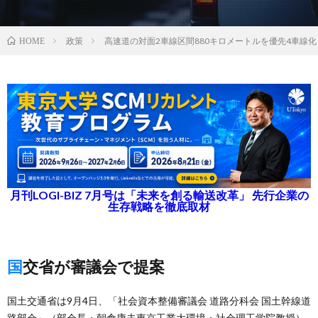
政策
高速道の対面2車線区間880キロメートルを優先4車線化
HOME
月刊LOGI-BIZ 7月号は「未来を創る輸送改革」 先行企業の
生存戦略を徹底取材
国交省が審議会で提案
国土交通省は9月4日、「社会資本整備審議会 道路分科会 国土幹線道
路部会」（部会長・朝倉康夫東京工業大環境・社会理工学院教授）