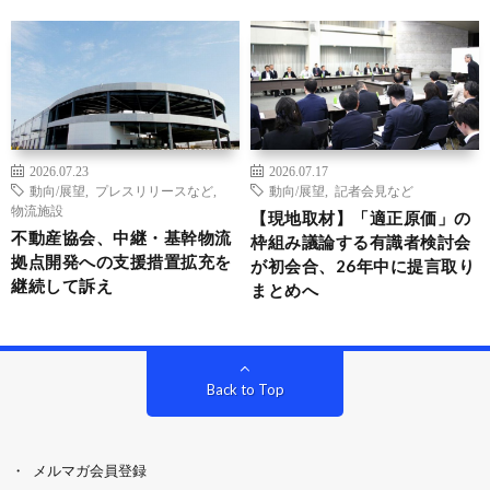
2026.07.23
2026.07.17
動向/展望
,
プレスリリースなど
,
動向/展望
,
記者会見など
物流施設
【現地取材】「適正原価」の
不動産協会、中継・基幹物流
枠組み議論する有識者検討会
拠点開発への支援措置拡充を
が初会合、26年中に提言取り
継続して訴え
まとめへ
Back to Top
メルマガ会員登録