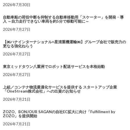
2026年7月30日
自動車船の荷役中断を抑制する自動車移動用「スケーター」を開発・導
入 ～自力走行できない車両を約5分で移動可能に～
2026年7月27日
【㈱ハナインターナショナル×星清重機運輸㈱】グループ会社で販売力の
更なる強化ねらう
2026年7月27日
東京ミッドタウン八重洲でロボット配送サービスを本格始動
2026年7月27日
上組／コンテナ物流最適化サービスを提供する スタートアップ企業
「OneStream株式会社」への出資のお知らせ
2026年7月21日
ZOZO、BONJOUR SAGANの自社EC拡大に向け「Fulfillment by
ZOZO」を提供開始
2026年7月21日