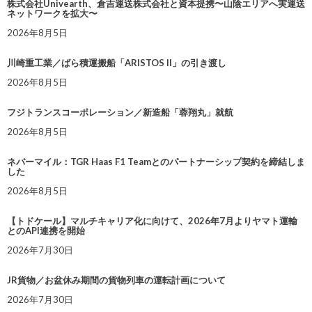
株式会社Univearth、倉吉運送株式会社と資本提携〜山陰エリアへ実運送
ネットワークを拡大〜
2026年8月5日
川崎重工業／ばら積運搬船「ARISTOS II」の引き渡し
2026年8月5日
フジトランスコーポレーション／新造船「蓉翔丸」就航
2026年8月5日
ネバーマイル：TGR Haas F1 Teamとのパートナーシップ契約を締結しま
した
2026年8月5日
【トドケール】マルチキャリア化に向けて、2026年7月よりヤマト運輸
とのAPI連携を開始
2026年7月30日
JR貨物／お盆休み期間の貨物列車の運転計画について
2026年7月30日