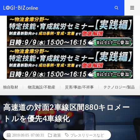
独自取材
物流施設/不動産
災害/事故/不祥事
テクノロジー/製品
高速道の対面2車線区間880キロメー
トルを優先4車線化
2019.09.05 07:00:31
政策
プレスリリースなど