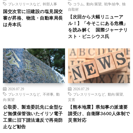
プレスリリースなど
,
幹部人事
コラム
,
動向/展望
,
戦争/紛争
,
独
自取材
国交次官に旧建設の塩見国交
【次回から大幅リニューア
審が昇格、物流・自動車局長
ル！】「今そこにある危機」
は舟本氏
を読み解く 国際ジャーナリ
スト・ビニシウス氏
2026.07.29
2026.07.29
プレスリリースなど
,
不祥事
,
動
プレスリリースなど
,
動向/展望
,
向/展望
災害
公取委、製造委託先に金型な
【熊本地震】県知事の派遣要
ど無償保管強いたイリソ電子
請受け、自衛隊3600人体制で
工業に旧下請法違反で再発防
災害対応
止など勧告