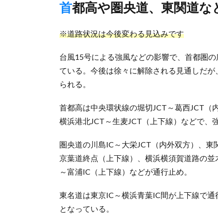
首都高や圏央道、東関道な
※道路状況は今後変わる見込みです
台風15号による強風などの影響で、首都圏の
ている。今後は徐々に解除される見通しだが
られる。
首都高は中央環状線の堀切JCT～葛西JCT（
横浜港北JCT～生麦JCT（上下線）などで
圏央道の川島IC～大栄JCT（内外双方）、東
京葉道終点（上下線）、横浜横須賀道路の並木
～富浦IC（上下線）などが通行止め。
東名道は東京IC～横浜青葉IC間が上下線で
となっている。