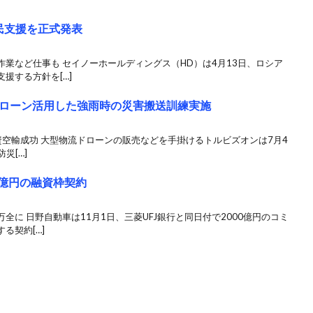
民支援を正式発表
業など仕事も セイノーホールディングス（HD）は4月13日、ロシア
援する方針を[…]
ローン活用した強雨時の災害搬送訓練実施
物資空輸成功 大型物流ドローンの販売などを手掛けるトルビズオンは7月4
災[…]
0億円の融資枠契約
に 日野自動車は11月1日、三菱UFJ銀行と同日付で2000億円のコミ
る契約[…]