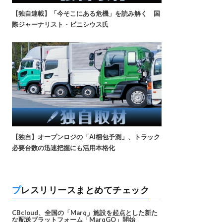
【独自連載】「今そこにある危機」を読み解く 国
際ジャーナリスト・ビニシウス氏
【独自】オープンロジの「AI梱包予測」、トラック
必要台数の迅速把握にも活用本格化
プレスリリースまとめてチェック
CBcloud、全国の「Marq」施設を起点とした新た
な配送プラットフォーム「MarqGO」開始