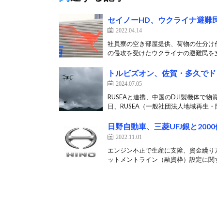
セイノーHD、ウクライナ避難
2022.04.14
社員寮の空き部屋提供、荷物の仕分け作
の侵攻を受けたウクライナの避難民を支
トルビズオン、佐賀・多久でド
2024.07.05
RUSEAと連携、中国のDJI製機体で
日、RUSEA（一般社団法人地域再生・防
日野自動車、三菱UFJ銀と200
2022.11.01
エンジン不正で生産に支障、資金繰り万全
ットメントライン（融資枠）設定に関す