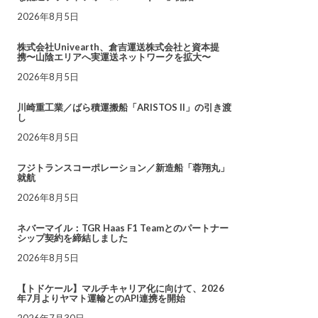
2026年8月5日
株式会社Univearth、倉吉運送株式会社と資本提
携〜山陰エリアへ実運送ネットワークを拡大〜
2026年8月5日
川崎重工業／ばら積運搬船「ARISTOS II」の引き渡
し
2026年8月5日
フジトランスコーポレーション／新造船「蓉翔丸」
就航
2026年8月5日
ネバーマイル：TGR Haas F1 Teamとのパートナー
シップ契約を締結しました
2026年8月5日
【トドケール】マルチキャリア化に向けて、2026
年7月よりヤマト運輸とのAPI連携を開始
2026年7月30日