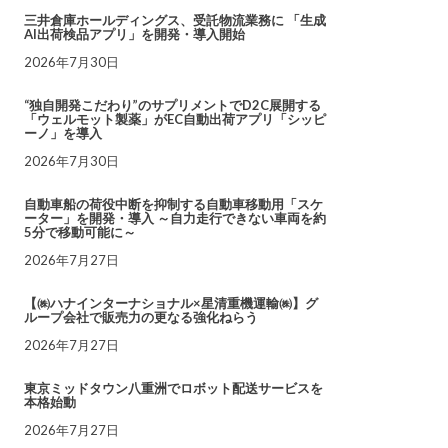
三井倉庫ホールディングス、受託物流業務に 「生成
AI出荷検品アプリ」を開発・導入開始
2026年7月30日
“独自開発こだわり”のサプリメントでD2C展開する
「ウェルモット製薬」がEC自動出荷アプリ「シッピ
ーノ」を導入
2026年7月30日
自動車船の荷役中断を抑制する自動車移動用「スケ
ーター」を開発・導入 ～自力走行できない車両を約
5分で移動可能に～
2026年7月27日
【㈱ハナインターナショナル×星清重機運輸㈱】グ
ループ会社で販売力の更なる強化ねらう
2026年7月27日
東京ミッドタウン八重洲でロボット配送サービスを
本格始動
2026年7月27日