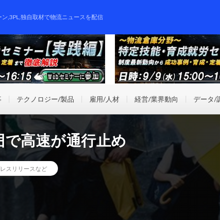
ーン,3PL,独自取材で物流ニュースを配信
事
テクノロジー/製品
雇用/人材
経営/業界動向
データ/
囲で高速が通行止め
レスリリースなど