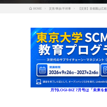
災害/事故/不祥事
【災害】首都圏は広範
HOME
月刊LOGI-BIZ 7月号は「未