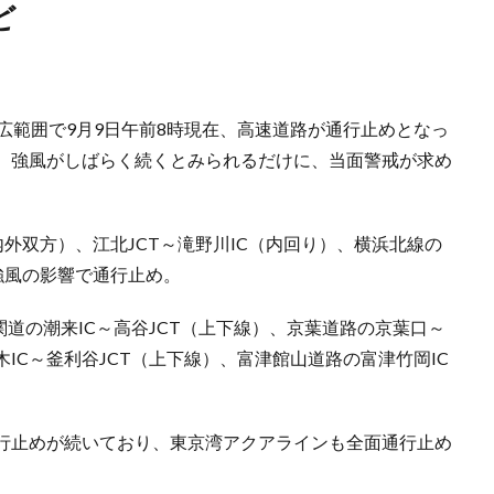
ど
広範囲で9月9日午前8時現在、高速道路が通行止めとなっ
、強風がしばらく続くとみられるだけに、当面警戒が求め
内外双方）、江北JCT～滝野川IC（内回り）、横浜北線の
、強風の影響で通行止め。
関道の潮来IC～高谷JCT（上下線）、京葉道路の京葉口～
IC～釜利谷JCT（上下線）、富津館山道路の富津竹岡IC
通行止めが続いており、東京湾アクアラインも全面通行止め