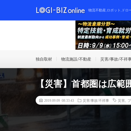
物流不動産,ロボット,ドロ
独自取材
物流施設/不動産
災害/事故/不祥
【災害】首都圏は広範
2019.09.09 08:33:43
災害/事故/不祥事
災害
,
プ