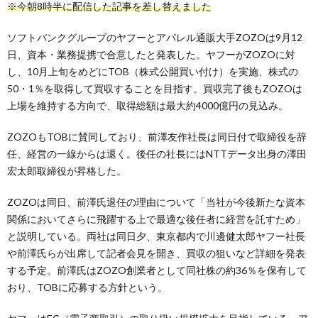
※今朝8時半に配信した記事を差し替えました
ソフトバンクグループのヤフーとアパレル通販大手ZOZOは9月12
日、資本・業務提携で合意したと発表した。ヤフーがZOZOに対
し、10月上旬をめどにTOB（株式公開買い付け）を実施、株式の
50・1％を取得して買収することを目指す。買収完了後もZOZOは
上場を維持する方向で、取得総額は最大約4000億円の見込み。
ZOZOもTOBに賛同しており、前澤友作社長は同日付で取締役を辞
任、経営の一線からは退く。後任の社長にはNTTデータ出身の澤田
宏太郎取締役が昇格した。
ZOZOは同日、前澤氏退任の理由について「当社が今後新たな資本
関係においてさらに飛躍する上で最適な後任者に経営を託すため」
と説明している。両社は同日夕、東京都内で川邊健太郎ヤフー社長
や前澤氏らが出席して記者会見を開き、買収の狙いなど詳細を発表
する予定。前澤氏はZOZO創業者として同社株の約36％を保有して
おり、TOBに応募する方針という。