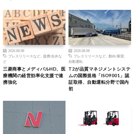
2026.08.08
2026.08.08
プレスリリースなど
,
提携/合弁な
プレスリリースなど
,
動向/展望
,
ど
自動運転
三菱商事とメディパルHD、医
T2が品質マネジメントシステ
療機関の経営効率化支援で連
ムの国際規格「ISO9001」認
携強化
証取得、自動運転分野で国内
初