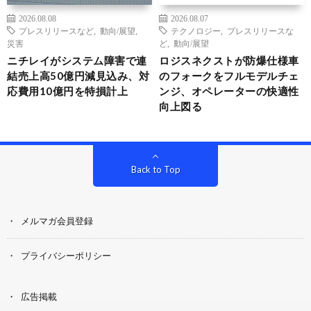
2026.08.08
2026.08.07
プレスリリースなど
,
動向/展望
,
テクノロジー
,
プレスリリースな
災害
ど
,
動向/展望
ニチレイがシステム障害で連
ロジスネクストが防爆仕様車
結売上高50億円減見込み、対
のフォークをフルモデルチェ
応費用10億円を特損計上
ンジ、オペレーターの快適性
向上図る
Back to Top
メルマガ会員登録
プライバシーポリシー
広告掲載