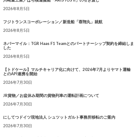
川崎重工業／ばら積運搬船「ARISTOS II」の引き渡し
2026年8月5日
フジトランスコーポレーション／新造船「蓉翔丸」就航
2026年8月5日
ネバーマイル：TGR Haas F1 Teamとのパートナーシップ契約を締結しま
した
2026年8月5日
【トドケール】マルチキャリア化に向けて、2026年7月よりヤマト運輸
とのAPI連携を開始
2026年7月30日
JR貨物／お盆休み期間の貨物列車の運転計画について
2026年7月30日
にしてつドイツ現地法人 シュツットガルト事務所移転のご案内
2026年7月30日