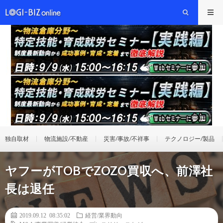
独自取材
物流施設/不動産
災害/事故/不祥事
テクノロジー/製品
ヤフーがTOBでZOZO買収へ、前澤社
長は退任
2019.09.12 08:35:02
経営/業界動向