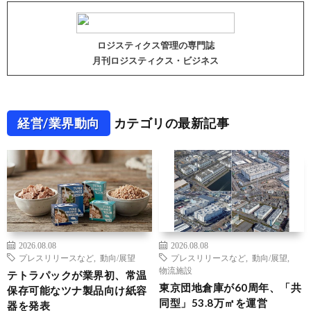
ロジスティクス管理の専門誌
月刊ロジスティクス・ビジネス
経営/業界動向
カテゴリの最新記事
2026.08.08
2026.08.08
プレスリリースなど
,
動向/展望
プレスリリースなど
,
動向/展望
,
物流施設
テトラパックが業界初、常温
東京団地倉庫が60周年、「共
保存可能なツナ製品向け紙容
同型」53.8万㎡を運営
器を発表