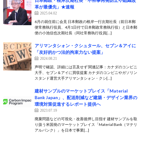
日本郵政・根岸次期社長「不祥事再発防止や組織改
革が最優先」★速報
2025.04.02
6月の就任前に会見 日本郵政の根岸一行次期社長（前日本郵
便常務執行役員、4月1日付で日本郵政常務執行役）と日本郵
便の小池信也次期社長（同社常務執行役員[…]
アリマンタシォン・クシュタール、セブン＆アイに
「友好的かつ法的拘束力ない提案」
2024.08.21
声明で確認、詳細には言及せず 関連記事：カナダのコンビニ
大手、セブン＆アイに買収提案 カナダのコンビニやガソリン
スタンド運営大手アリマンタシォン・クシ[…]
建材サンプルのマーケットプレイス「Material
Bank Japan」、配送削減など建築・デザイン業界の
環境対策促進するレポート提供へ
2023.07.19
廃棄問題などの可視化・改善後押し目指す 建材サンプルを取
り扱う米国発のマーケットプレイス「Material Bank（マテリ
アルバンク）」を日本で事業[…]