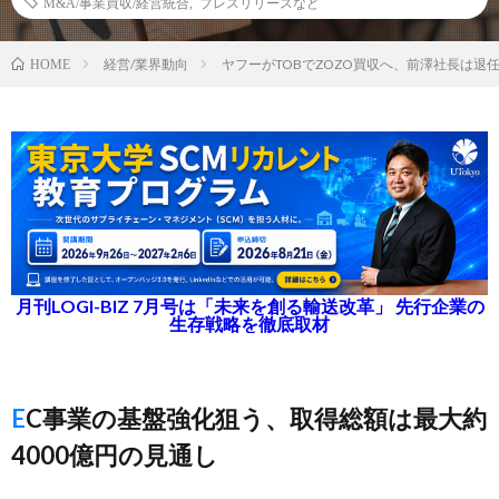
M&A/事業買収/経営統合
,
プレスリリースなど
経営/業界動向
ヤフーがTOBでZOZO買収へ、前澤社長は退
HOME
月刊LOGI-BIZ 7月号は「未来を創る輸送改革」 先行企業の
生存戦略を徹底取材
EC事業の基盤強化狙う、取得総額は最大約
4000億円の見通し