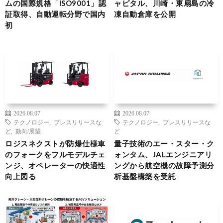
ムの国際規格「ISO9001」認
ャピタル、川崎・東扇島の冷
証取得、自動運転分野で国内
凍自動倉庫を公開
初
2026.08.07
2026.08.07
テクノロジー
,
プレスリリースな
テクノロジー
,
プレスリリースな
ど
,
動向/展望
ど
ロジスネクストが防爆仕様車
量子技術のエー・スター・ク
のフォークをフルモデルチェ
ォンタム、JALエンジニアリ
ンジ、オペレーターの快適性
ングから航空機の故障予測分
向上図る
析基盤構築を受託