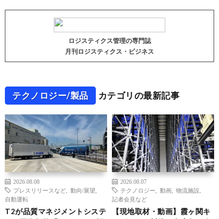
ロジスティクス管理の専門誌
月刊ロジスティクス・ビジネス
テクノロジー/製品
カテゴリの最新記事
2026.08.08
2026.08.07
プレスリリースなど
,
動向/展望
,
テクノロジー
,
動画
,
物流施設
,
自動運転
記者会見など
T2が品質マネジメントシステ
【現地取材・動画】霞ヶ関キ