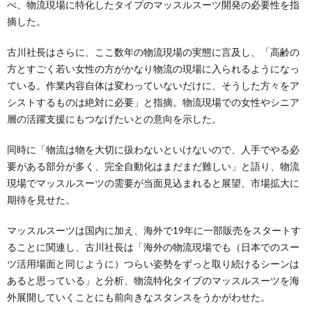
べ、物流現場に特化したタイプのマッスルスーツ開発の必要性を指
摘した。
古川社長はさらに、ここ数年の物流現場の実態に言及し、「高齢の
方とすごく若い女性の方がかなり物流の現場に入られるようになっ
ている。作業内容自体は変わっていないだけに、そうした方々をア
シストするものは絶対に必要」と指摘。物流現場での女性やシニア
層の活躍支援にもつなげたいとの意向を示した。
同時に「物流は物を大切に扱わないといけないので、人手でやる必
要がある部分が多く、完全自動化はまだまだ難しい」と語り、物流
現場でマッスルスーツの需要が当面見込まれると展望、市場拡大に
期待を見せた。
マッスルスーツは国内に加え、海外で19年に一部販売をスタートす
ることに関連し、古川社長は「海外の物流現場でも（日本でのスー
ツ活用場面と同じように）つらい姿勢をずっと取り続けるシーンは
あると思っている」と分析、物流特化タイプのマッスルスーツを海
外展開していくことにも前向きなスタンスをうかがわせた。