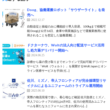
Doog、協働運搬ロボット「サウザーライト」を発
売へ
2022.12.17
自動追従と操縦のみに機能絞り導入容易、100kgまで積載可
能 Doogは12月16日、倉庫や商業施設などで運搬業務用に使
用されることを想定した協働運搬[…]
ドクターナウ、Woltの法人向け配送サービス活用
し処方薬デリバリー開始へ
2024.06.25
診療から薬の受け取りまでオンラインで完結可能 デリバリー
サービス「Wolt（ウォルト）」を展開するWolt Japanとオン
ライン医療サービスを手掛け[…]
佐川、ミズノ、帝人フロンティアが完全循環型リサ
イクルによるユニフォームのトライアル運用開始
2025.06.10
実際の物流現場で使い、着心地など確認 佐川急便とミズノ、
帝人フロンティアの3社は6月9日、佐川の使用済みユニフォ
ームを新たなユニフォームに生まれ変わら[…]