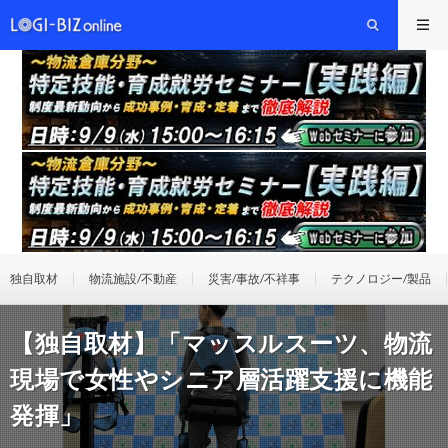
独自取材
物流施設/不動産
災害/事故/不祥事
テクノロジー/製品
【独自取材】「マッスルスーツ、物流
現場で女性やシニア層活躍支援に機能
発揮」