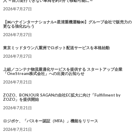
入 ～自力走行できない車両を約5分で移動可能に～
2026年7月27日
【㈱ハナインターナショナル×星清重機運輸㈱】グループ会社で販売力の
更なる強化ねらう
2026年7月27日
東京ミッドタウン八重洲でロボット配送サービスを本格始動
2026年7月27日
上組／コンテナ物流最適化サービスを提供する スタートアップ企業
「OneStream株式会社」への出資のお知らせ
2026年7月21日
ZOZO、BONJOUR SAGANの自社EC拡大に向け「Fulfillment by
ZOZO」を提供開始
2026年7月21日
ロジポケ、「パスキー認証（MFA）」機能をリリース
2026年7月21日