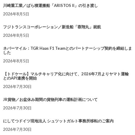
川崎重工業／ばら積運搬船「ARISTOS II」の引き渡し
2026年8月5日
フジトランスコーポレーション／新造船「蓉翔丸」就航
2026年8月5日
ネバーマイル：TGR Haas F1 Teamとのパートナーシップ契約を締結しま
した
2026年8月5日
【トドケール】マルチキャリア化に向けて、2026年7月よりヤマト運輸
とのAPI連携を開始
2026年7月30日
JR貨物／お盆休み期間の貨物列車の運転計画について
2026年7月30日
にしてつドイツ現地法人 シュツットガルト事務所移転のご案内
2026年7月30日