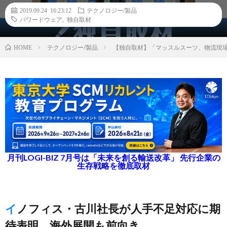
2019.09.24 16:23:12
テクノロジー/製品
パワードウェア
,
独自取材
テクノロジー/製品
【独自取材】「マッスルスーツ、物流現
HOME
月刊LOGI-BIZ 7月号は「未来を創る輸送改革」 先行企業の
生存戦略を徹底取材
イノフィス・古川社長が人手不足対応に期
待表明、海外展開も前向き