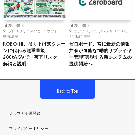
2026.08.06
2026.08.06
プレスリリースなど
,
ロボット
,
テクノロジー
,
プレスリリースな
動向/展望
ど
,
動向/展望
ROBO-HI、吊り下げ式クレー
ゼロボード、常に最新の情報
ンに代わる超重量級
共有が可能な“動的サプライヤ
200tAGVで「落下リスク」
ー管理”実現する新システムの
解消と説明
提供開始へ
Back to Top
メルマガ会員登録
プライバシーポリシー