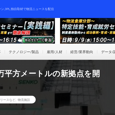
ーン,3PL,独自取材で物流ニュースを配信
事
テクノロジー/製品
雇用/人材
経営/業界動向
データ/
7万平方メートルの新拠点を開
リースなど
,
物流施設