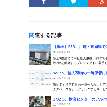
関連する記事
【動画】ESR、川崎・東扇島で
2020.12.04
地上9階建てで同社最大規模、23年3月
設2棟を開発するプロジェクトに着手した
souco、輸入荷物の一時保管
2022.10.24
繁忙期や旧正月前の一括仕入れに対応、コ
きスペースをシェアリングするサービス
ZOZO、物流センターのアルバ
2019.05.13