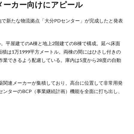
薬メーカー向けにアピール
地で新たな物流拠点「大分PDセンター」が完成したと発表
ル。平屋建てのA棟と地上2階建てのB棟で構成。延べ床面
面積は1万1999平方メートル。両棟の間にはひさし付きの
作業できるよう配慮している。庫内は5度から28度の自動
薬関連メーカーが集積しており、高台に位置して非常用発
センターのBCP（事業継続計画）機能を全面に打ち出し、