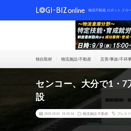
物流不動産,ロボット,ドロ
独自取材
物流施設/不動産
災害/事故/不祥
センコー、大分で1・
設
2019.10.01 19:18:34
物流施設/不動産
プレスリ