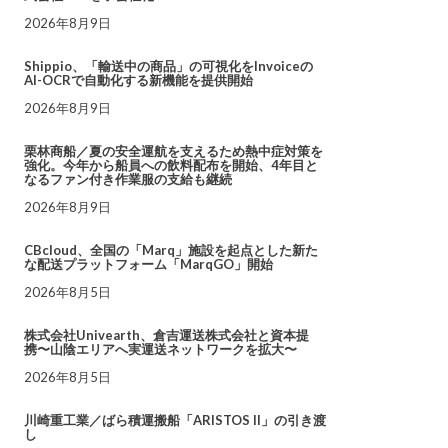
2026年8月9日
Shippio、「輸送中の商品」の可視化をInvoiceの
AI-OCRで自動化する新機能を提供開始
2026年8月9日
栗林商船／夏の安全運航を支えるため熱中症対策を
強化。今年から船員への飲料配布を開始、4年目と
なるファン付き作業服の支給も継続
2026年8月9日
CBcloud、全国の「Marq」施設を起点とした新た
な配送プラットフォーム「MarqGO」開始
2026年8月5日
株式会社Univearth、倉吉運送株式会社と資本提
携〜山陰エリアへ実運送ネットワークを拡大〜
2026年8月5日
川崎重工業／ばら積運搬船「ARISTOS II」の引き渡
し