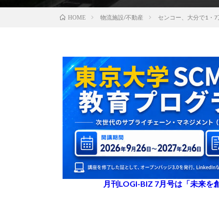
物流施設/不動産
センコー、大分で1・
HOME
月刊LOGI-BIZ 7月号は「未