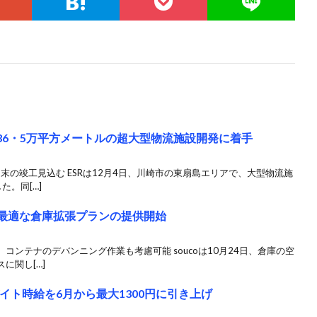
36・5万平方メートルの超大型物流施設開発に着手
末の竣工見込む ESRは12月4日、川崎市の東扇島エリアで、大型物流施
。同[…]
に最適な倉庫拡張プランの提供開始
ンテナのデバンニング作業も考慮可能 soucoは10月24日、倉庫の空
に関し[…]
イト時給を6月から最大1300円に引き上げ