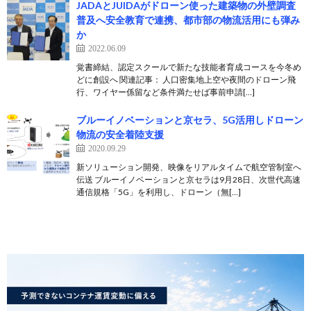
JADAとJUIDAがドローン使った建築物の外壁調査
普及へ安全教育で連携、都市部の物流活用にも弾み
か
2022.06.09
覚書締結、認定スクールで新たな技能者育成コースを今冬め
どに創設へ 関連記事： 人口密集地上空や夜間のドローン飛
行、ワイヤー係留など条件満たせば事前申請[…]
ブルーイノベーションと京セラ、5G活用しドローン
物流の安全着陸支援
2020.09.29
新ソリューション開発、映像をリアルタイムで航空管制室へ
伝送 ブルーイノベーションと京セラは9月28日、次世代高速
通信規格「5G」を利用し、ドローン（無[…]