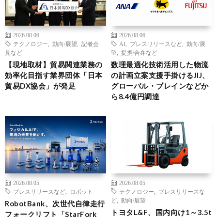
2026.08.06
2026.08.06
テクノロジー
,
動向/展望
,
記者会
AI
,
プレスリリースなど
,
動向/展
見など
望
,
提携/合弁など
【現地取材】貿易関連業務の
数理最適化技術活用した物流
効率化目指す業界団体「日本
の計画立案支援手掛けるJIJ、
貿易DX協会」が発足
グローバル・ブレインなどか
ら8.4億円調達
2026.08.05
2026.08.05
プレスリリースなど
,
ロボット
テクノロジー
,
プレスリリースな
ど
,
動向/展望
RobotBank、次世代自律走行
トヨタL&F、国内向け1～3.5t
フォークリフト「StarFork