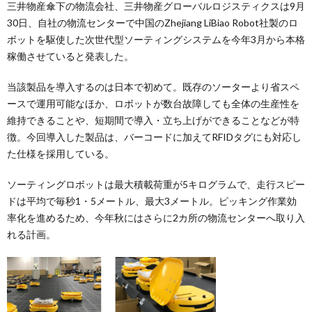
三井物産傘下の物流会社、三井物産グローバルロジスティクスは9月
30日、自社の物流センターで中国のZhejiang LiBiao Robot社製のロ
ボットを駆使した次世代型ソーティングシステムを今年3月から本格
稼働させていると発表した。
当該製品を導入するのは日本で初めて。既存のソーターより省スペ
ースで運用可能なほか、ロボットが数台故障しても全体の生産性を
維持できることや、短期間で導入・立ち上げができることなどが特
徴。今回導入した製品は、バーコードに加えてRFIDタグにも対応し
た仕様を採用している。
ソーティングロボットは最大積載荷重が5キログラムで、走行スピー
ドは平均で毎秒1・5メートル、最大3メートル。ピッキング作業効
率化を進めるため、今年秋にはさらに2カ所の物流センターへ取り入
れる計画。