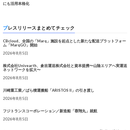
にも活用本格化
プレスリリースまとめてチェック
CBcloud、全国の「Marq」施設を起点とした新たな配送プラットフォー
ム「MarqGO」開始
2026年8月5日
株式会社Univearth、倉吉運送株式会社と資本提携〜山陰エリアへ実運送
ネットワークを拡大〜
2026年8月5日
川崎重工業／ばら積運搬船「ARISTOS II」の引き渡し
2026年8月5日
フジトランスコーポレーション／新造船「蓉翔丸」就航
2026年8月5日