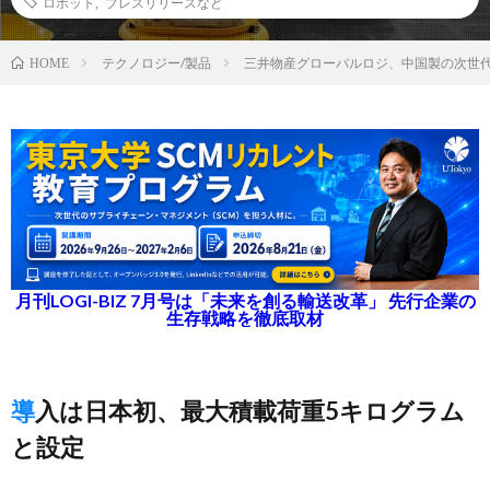
ロボット
,
プレスリリースなど
テクノロジー/製品
三井物産グローバルロジ、中国製の次世
HOME
月刊LOGI-BIZ 7月号は「未来を創る輸送改革」 先行企業の
生存戦略を徹底取材
導入は日本初、最大積載荷重5キログラム
と設定