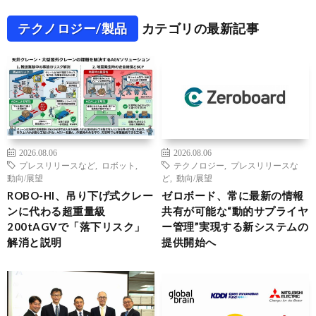
テクノロジー/製品
カテゴリの最新記事
2026.08.06
2026.08.06
プレスリリースなど
,
ロボット
,
テクノロジー
,
プレスリリースな
動向/展望
ど
,
動向/展望
ROBO-HI、吊り下げ式クレー
ゼロボード、常に最新の情報
ンに代わる超重量級
共有が可能な“動的サプライヤ
200tAGVで「落下リスク」
ー管理”実現する新システムの
解消と説明
提供開始へ