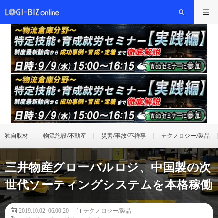
独自取材
物流施設/不動産
災害/事故/不祥事
テクノロジー/製品
三井物産グローバルロジ、中国製の次
世代ソーティングシステムを本格稼働
2019.10.02 06:00:20
テクノロジー/製品