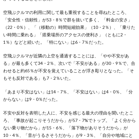
空飛ぶクルマの利用に関して最も重視することを尋ねたところ、
「安全性・信頼性」が53・8％で群を抜いて多く、「料金の安さ」
（22・0％）、「（移動の）時間短縮効果」（10・2％）、「乗りた
い時間に乗れる」「搭乗場所のアクセスの便利さ」（ともに2・
1％）などと続いた。「特にない」は6・7％だった。
空飛ぶクルマが近隣の上空を通過することには、「やや不安があ
る」が最も多くて34・2％、次いで「不安がある」が30・9％で、合
わせると約65％が不安を覚えていることが浮き彫りとなった。「そ
もそも反対である」も7・2％いた。
「あまり不安はない」は14・7％、「不安はない」は4・0％、「分
からない」は9・0％だった。
不安や反対を表明した人に、不安を感じる最大の理由を聞いたとこ
ろ、「事故が起こりそうだから」が57・7%でトップ。「よく分から
ない乗り物だから」が15・6％、「落下物がありそうだから」が
10・4％、「音がうるさそうだから」が9・3％、「自分や地域にと