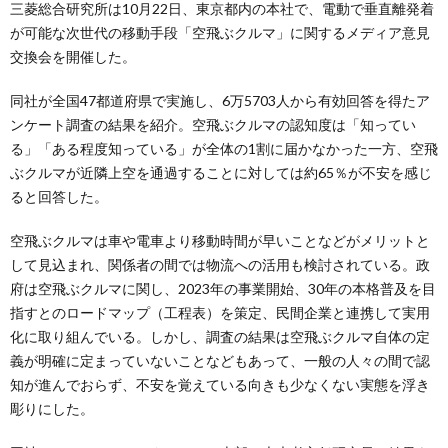
三菱総合研究所は10月22日、東京都内の本社で、電動で垂直離発着
が可能な次世代の移動手段「空飛ぶクルマ」に関するメディア意見
交換会を開催した。
同社が全国47都道府県で実施し、6万5703人から有効回答を得たア
ンケート調査の結果を紹介。空飛ぶクルマの認知度は「知ってい
る」「ある程度知っている」が全体の1割に届かなかった一方、空飛
ぶクルマが近隣上空を通過することに対しては約65％が不安を感じ
ると回答した。
空飛ぶクルマは車や電車より移動時間が早いことなどがメリットと
して見込まれ、関係者の間では物流への活用も検討されている。政
府は空飛ぶクルマに関し、2023年の事業開始、30年の本格普及を目
指すとのロードマップ（工程表）を策定、民間企業と連携して実用
化に取り組んでいる。しかし、調査の結果は空飛ぶクルマ自体の定
義が明確に定まっていないことなどもあって、一般の人々の間で認
知が進んでおらず、不安を覚えている向きも少なくない実態を浮き
彫りにした。