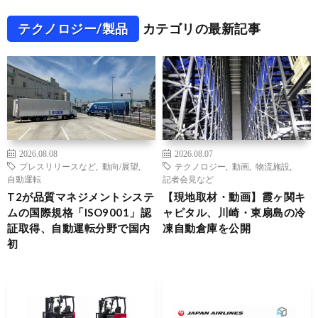
テクノロジー/製品
カテゴリの最新記事
2026.08.08
2026.08.07
プレスリリースなど
,
動向/展望
,
テクノロジー
,
動画
,
物流施設
,
自動運転
記者会見など
T2が品質マネジメントシステ
【現地取材・動画】霞ヶ関キ
ムの国際規格「ISO9001」認
ャピタル、川崎・東扇島の冷
証取得、自動運転分野で国内
凍自動倉庫を公開
初