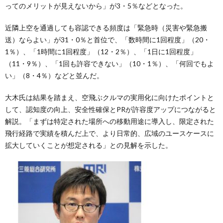
ってのメリットが見えないから」が3・5％などとなった。
近隣上空を通過しても容認できる頻度は「緊急時（災害や緊急搬
送）ならよい」が31・0％と首位で、「数時間に1回程度」（20・
1％）、「1時間に1回程度」（12・2％）、「1日に1回程度」
（11・9％）、「1回も許容できない」（10・1％）、「何回でもよ
い」（8・4％）などと並んだ。
大木氏は結果を踏まえ、空飛ぶクルマの実用化に向けたポイントと
して、認知度の向上、安全性確保とPRが許容度アップにつながると
解説。「まずは特定された場所への移動用途に導入し、限定された
飛行経路で実績を積んだ上で、より日常的、広域のユースケースに
拡大していくことが想定される」との見解を示した。