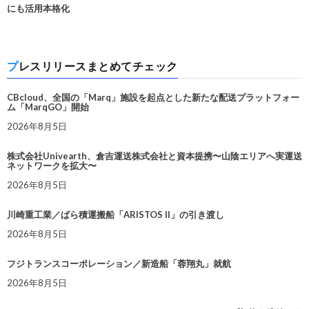
にも活用本格化
プレスリリースまとめてチェック
CBcloud、全国の「Marq」施設を起点とした新たな配送プラットフォー
ム「MarqGO」開始
2026年8月5日
株式会社Univearth、倉吉運送株式会社と資本提携〜山陰エリアへ実運送
ネットワークを拡大〜
2026年8月5日
川崎重工業／ばら積運搬船「ARISTOS II」の引き渡し
2026年8月5日
フジトランスコーポレーション／新造船「蓉翔丸」就航
2026年8月5日