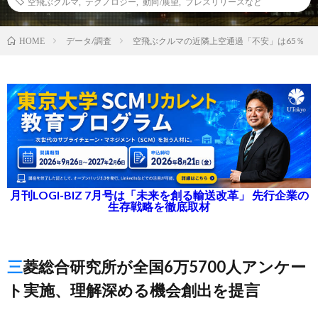
空飛ぶクルマ
,
テクノロジー
,
動向/展望
,
プレスリリースなど
データ/調査
空飛ぶクルマの近隣上空通過「不安」は65％
HOME
月刊LOGI-BIZ 7月号は「未来を創る輸送改革」 先行企業の
生存戦略を徹底取材
三菱総合研究所が全国6万5700人アンケー
ト実施、理解深める機会創出を提言