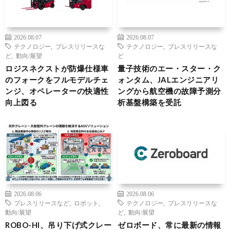
2026.08.07
2026.08.07
テクノロジー
,
プレスリリースな
テクノロジー
,
プレスリリースな
ど
,
動向/展望
ど
ロジスネクストが防爆仕様車
量子技術のエー・スター・ク
のフォークをフルモデルチェ
ォンタム、JALエンジニアリ
ンジ、オペレーターの快適性
ングから航空機の故障予測分
向上図る
析基盤構築を受託
2026.08.06
2026.08.06
プレスリリースなど
,
ロボット
,
テクノロジー
,
プレスリリースな
動向/展望
ど
,
動向/展望
ROBO-HI、吊り下げ式クレー
ゼロボード、常に最新の情報