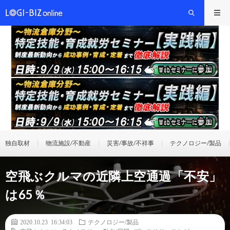
独自取材
物流施設/不動産
災害/事故/不祥事
テクノロジー/製品
空飛ぶクルマの近隣上空通過「不安」
は65％
2020.10.23 16:34:03
テクノロジー/製品