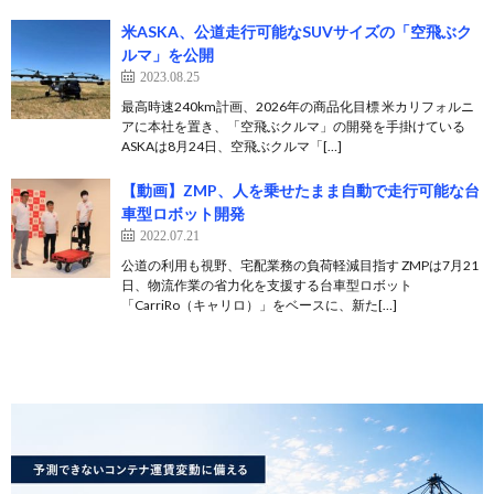
米ASKA、公道走行可能なSUVサイズの「空飛ぶク
ルマ」を公開
2023.08.25
最高時速240km計画、2026年の商品化目標 米カリフォルニ
アに本社を置き、「空飛ぶクルマ」の開発を手掛けている
ASKAは8月24日、空飛ぶクルマ「[…]
【動画】ZMP、人を乗せたまま自動で走行可能な台
車型ロボット開発
2022.07.21
公道の利用も視野、宅配業務の負荷軽減目指す ZMPは7月21
日、物流作業の省力化を支援する台車型ロボット
「CarriRo（キャリロ）」をベースに、新た[…]