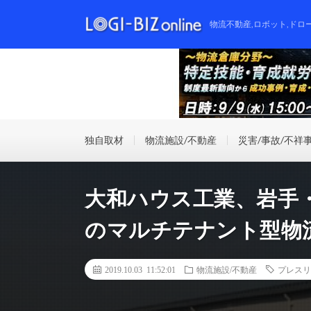
物流不動産,ロボット,ドロ
独自取材
物流施設/不動産
災害/事故/不祥
大和ハウス工業、岩手
のマルチテナント型物
2019.10.03 11:52:01
物流施設/不動産
プレスリ