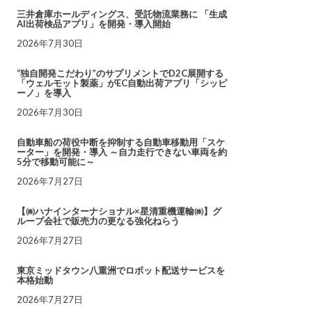
三井倉庫ホールディングス、受託物流業務に 「生成
AI出荷検品アプリ」を開発・導入開始
2026年7月30日
“独自開発こだわり”のサプリメントでD2C展開する
「ウェルモット製薬」がEC自動出荷アプリ「シッピ
ーノ」を導入
2026年7月30日
自動車船の荷役中断を抑制する自動車移動用「スケ
ーター」を開発・導入 ～自力走行できない車両を約
5分で移動可能に～
2026年7月27日
【㈱ハナインターナショナル×星清重機運輸㈱】グ
ループ会社で販売力の更なる強化ねらう
2026年7月27日
東京ミッドタウン八重洲でロボット配送サービスを
本格始動
2026年7月27日