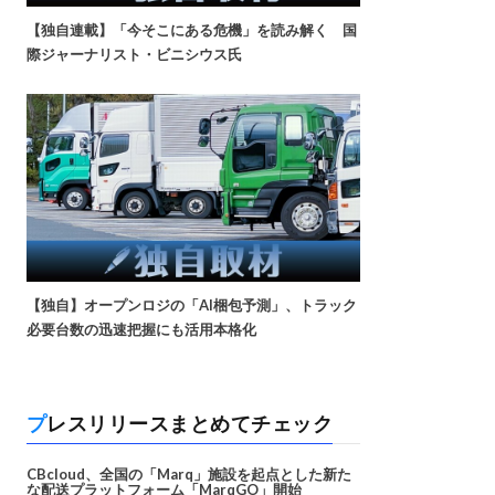
【独自連載】「今そこにある危機」を読み解く 国
際ジャーナリスト・ビニシウス氏
【独自】オープンロジの「AI梱包予測」、トラック
必要台数の迅速把握にも活用本格化
プレスリリースまとめてチェック
CBcloud、全国の「Marq」施設を起点とした新た
な配送プラットフォーム「MarqGO」開始