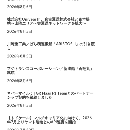
2026年8月5日
株式会社Univearth、倉吉運送株式会社と資本提
携〜山陰エリアへ実運送ネットワークを拡大〜
2026年8月5日
川崎重工業／ばら積運搬船「ARISTOS II」の引き渡
し
2026年8月5日
フジトランスコーポレーション／新造船「蓉翔丸」
就航
2026年8月5日
ネバーマイル：TGR Haas F1 Teamとのパートナー
シップ契約を締結しました
2026年8月5日
【トドケール】マルチキャリア化に向けて、2026
年7月よりヤマト運輸とのAPI連携を開始
2026年7月30日