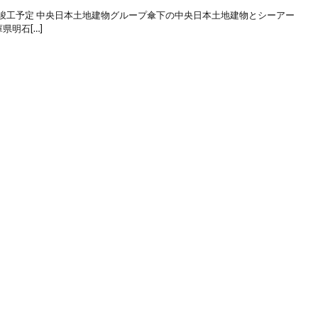
月竣工予定 中央日本土地建物グループ傘下の中央日本土地建物とシーアー
県明石[…]