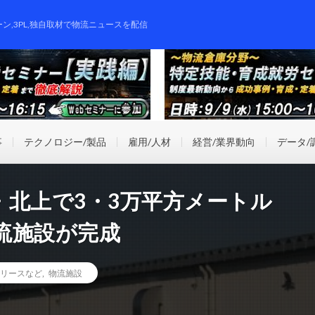
ーン,3PL,独自取材で物流ニュースを配信
事
テクノロジー/製品
雇用/人材
経営/業界動向
データ/
・北上で3・3万平方メートル
流施設が完成
リースなど
,
物流施設