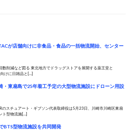
LTACが店舗向けに非食品・食品の一括物流開始、センター
回数削減など図る 東北地方でドラッグストアを展開する薬王堂と
舗向けに日雑品と[…]
川崎・東扇島で25年着工予定の大型物流施設にドローン用設
SRのスチュアート・ギブソン代表取締役は5月23日、川崎市川崎区東扇
ト型物流施[…]
でBTS型物流施設を共同開発