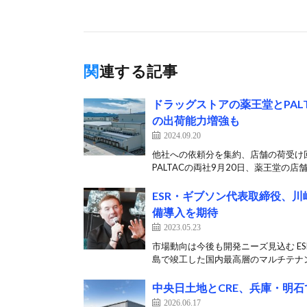
関連する記事
ドラッグストアの薬王堂とPA
の出荷能力増強も
2024.09.20
他社への依頼分を集約、店舗の荷受け
PALTACの両社9月20日、薬王堂の店
ESR・ギブソン代表取締役、
備導入を期待
2023.05.23
市場動向は今後も開発ニーズ見込む E
島で竣工した国内最高層のマルチテナン
中央日土地とCRE、兵庫・明石
2026.06.17