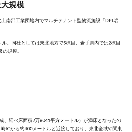
最大規模
北上南部工業団地内でマルチテナント型物流施設「DPL岩
ートル。同社としては東北地方で5棟目、岩手県内では2棟目
級の規模。
完成、延べ床面積2万8041平方メートル）が満床となったの
崎ICから約400メートルと近接しており、東北全域や関東