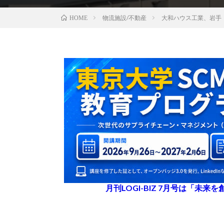
物流施設/不動産
大和ハウス工業、岩手
HOME
月刊LOGI-BIZ 7月号は「未