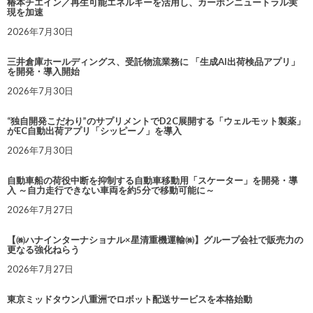
椿本チエイン／再生可能エネルギーを活用し、カーボンニュートラル実
現を加速
2026年7月30日
三井倉庫ホールディングス、受託物流業務に 「生成AI出荷検品アプリ」
を開発・導入開始
2026年7月30日
“独自開発こだわり”のサプリメントでD2C展開する「ウェルモット製薬」
がEC自動出荷アプリ「シッピーノ」を導入
2026年7月30日
自動車船の荷役中断を抑制する自動車移動用「スケーター」を開発・導
入 ～自力走行できない車両を約5分で移動可能に～
2026年7月27日
【㈱ハナインターナショナル×星清重機運輸㈱】グループ会社で販売力の
更なる強化ねらう
2026年7月27日
東京ミッドタウン八重洲でロボット配送サービスを本格始動