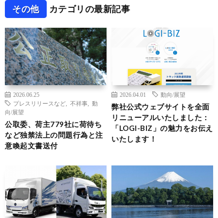
その他
カテゴリの最新記事
2026.06.25
2026.04.01
動向/展望
プレスリリースなど
,
不祥事
,
動
弊社公式ウェブサイトを全面
向/展望
リニューアルいたしました：
公取委、荷主779社に荷待ち
「LOGI-BIZ」の魅力をお伝え
など独禁法上の問題行為と注
いたします！
意喚起文書送付