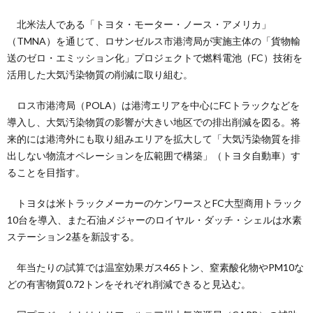
北米法人である「トヨタ・モーター・ノース・アメリカ」
（TMNA）を通じて、ロサンゼルス市港湾局が実施主体の「貨物輸
送のゼロ・エミッション化」プロジェクトで燃料電池（FC）技術を
活用した大気汚染物質の削減に取り組む。
ロス市港湾局（POLA）は港湾エリアを中心にFCトラックなどを
導入し、大気汚染物質の影響が大きい地区での排出削減を図る。将
来的には港湾外にも取り組みエリアを拡大して「大気汚染物質を排
出しない物流オペレーションを広範囲で構築」（トヨタ自動車）す
ることを目指す。
トヨタは米トラックメーカーのケンワースとFC大型商用トラック
10台を導入、また石油メジャーのロイヤル・ダッチ・シェルは水素
ステーション2基を新設する。
年当たりの試算では温室効果ガス465トン、窒素酸化物やPM10な
どの有害物質0.72トンをそれぞれ削減できると見込む。