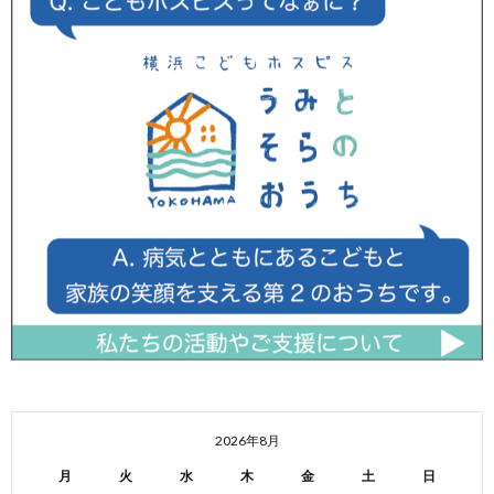
2026年8月
月
火
水
木
金
土
日