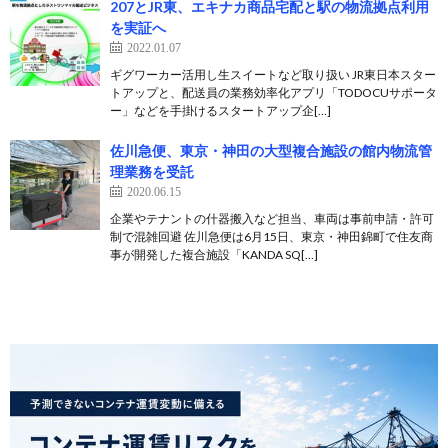
207とJR東、エキナカ商品宅配と駅の物流拠点利用
を実証へ
2022.01.07
ギグワーカー活用し生スイートなど取り扱い JR東日本スター
トアップと、配送員の業務効率化アプリ「TODOCUサポータ
ー」などを手掛けるスタートアップ企[…]
佐川急便、東京・神田の大型複合施設の館内物流管
理業務を受託
2020.06.15
企業やテナントの什器搬入など担当、車両は事前申請・許可
制で混雑回避 佐川急便は6月15日、東京・神田錦町で住友商
事が開発した複合施設「KANDA SQ[…]