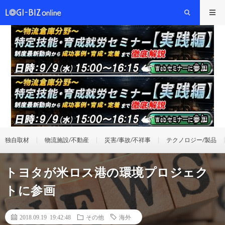
独自取材
物流施設/不動産
災害/事故/不祥事
テクノロジー/製品
トヨタが米ロス港の環境プロジェク
トに参画
2018.09.19 19:42:48
その他
海外