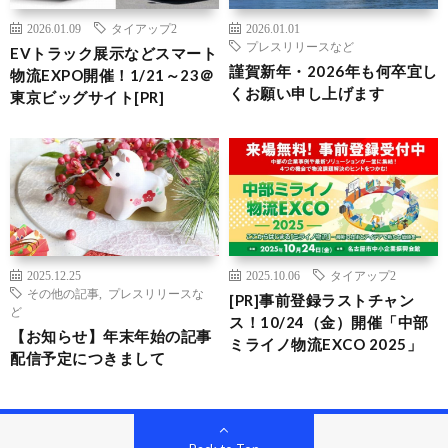
2026.01.09
タイアップ2
2026.01.01
プレスリリースなど
EVトラック展示などスマート
謹賀新年・2026年も何卒宜し
物流EXPO開催！1/21～23＠
くお願い申し上げます
東京ビッグサイト[PR]
2025.12.25
2025.10.06
タイアップ2
その他の記事
,
プレスリリースな
[PR]事前登録ラストチャン
ど
ス！10/24（金）開催「中部
【お知らせ】年末年始の記事
ミライノ物流EXCO 2025」
配信予定につきまして