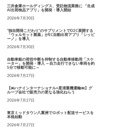
三井倉庫ホールディングス、受託物流業務に 「生成
AI出荷検品アプリ」を開発・導入開始
2026年7月30日
“独自開発こだわり”のサプリメントでD2C展開する
「ウェルモット製薬」がEC自動出荷アプリ「シッピ
ーノ」を導入
2026年7月30日
自動車船の荷役中断を抑制する自動車移動用「スケ
ーター」を開発・導入 ～自力走行できない車両を約
5分で移動可能に～
2026年7月27日
【㈱ハナインターナショナル×星清重機運輸㈱】グ
ループ会社で販売力の更なる強化ねらう
2026年7月27日
東京ミッドタウン八重洲でロボット配送サービスを
本格始動
2026年7月27日