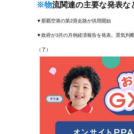
※物流関連の主要な発表な
▼那覇空港の第2滑走路が供用開始
▼政府が3月の月例経済報告を発表。景気判
（了）