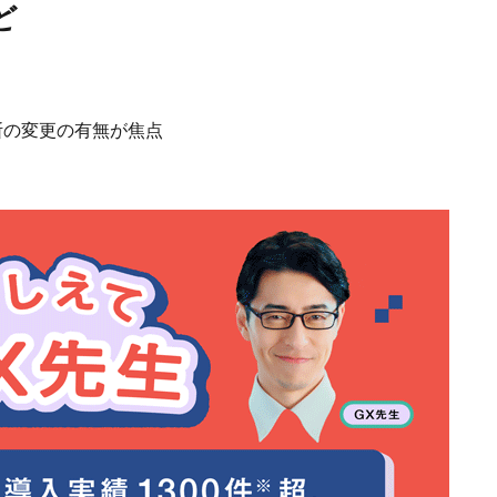
ど
断の変更の有無が焦点