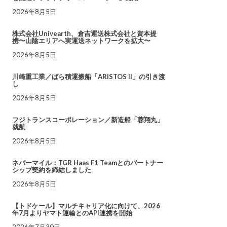
2026年8月5日
株式会社Univearth、倉吉運送株式会社と資本提
携〜山陰エリアへ実運送ネットワークを拡大〜
2026年8月5日
川崎重工業／ばら積運搬船「ARISTOS II」の引き渡
し
2026年8月5日
フジトランスコーポレーション／新造船「蓉翔丸」
就航
2026年8月5日
ネバーマイル：TGR Haas F1 Teamとのパートナー
シップ契約を締結しました
2026年8月5日
【トドケール】マルチキャリア化に向けて、2026
年7月よりヤマト運輸とのAPI連携を開始
2026年7月30日