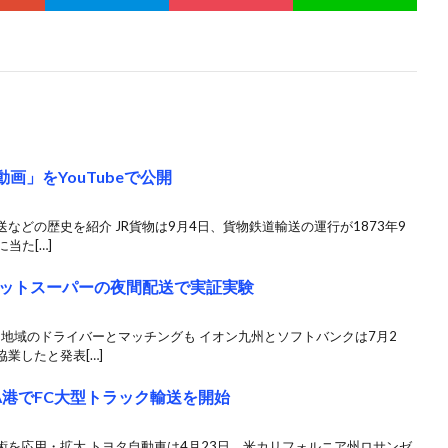
画」をYouTubeで公開
などの歴史を紹介 JR貨物は9月4日、貨物鉄道輸送の運行が1873年9
当た[…]
ットスーパーの夜間配送で実証実験
は地域のドライバーとマッチングも イオン九州とソフトバンクは7月2
業したと発表[…]
A港でFC大型トラック輸送を開始
を応用・拡大 トヨタ自動車は4月23日、米カリフォルニア州ロサンゼ