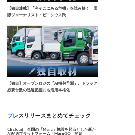
【独自連載】「今そこにある危機」を読み解く 国
際ジャーナリスト・ビニシウス氏
【独自】オープンロジの「AI梱包予測」、トラック
必要台数の迅速把握にも活用本格化
プレスリリースまとめてチェック
CBcloud、全国の「Marq」施設を起点とした新た
な配送プラットフォーム「MarqGO」開始