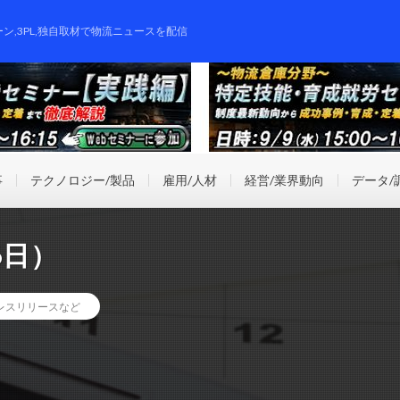
ーン,3PL,独自取材で物流ニュースを配信
事
テクノロジー/製品
雇用/人材
経営/業界動向
データ/
6日）
レスリリースなど