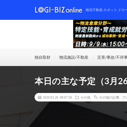
物流不動産,ロボット,ドロ
独自取材
物流施設/不動産
災害/事故/不祥
本日の主な予定（3月2
2020.03.26 09:07:58
その他
その他の記事
,
プ