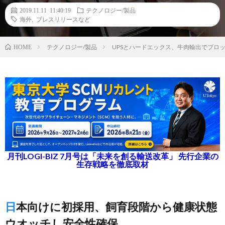
2019.11.11 11:40:19
テクノロジー/製品
海外
,
プレスリリースなど
テクノロジー/製品
UPSとハードエックス、牛肉輸出でブロ
HOME
月刊LOGI-BIZ 7月号は「未来を創る輸送改革」 先行企業の
生存戦略を徹底取材
日本向けに初採用、飼育段階から健康状態
ウオッチし安全性確保