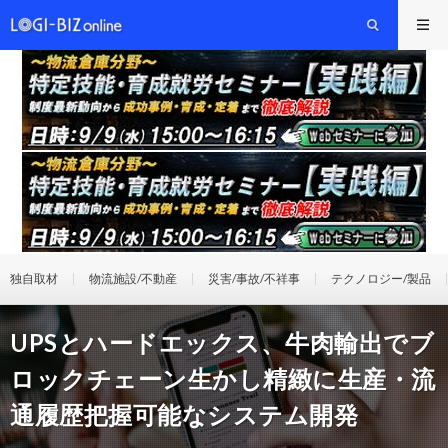
独自取材
物流施設/不動産
災害/事故/不祥事
テクノロジー/製品
UPSとハードエックス、牛肉輸出でブ
ロックチェーン生かし精緻に生産・流
通履歴把握可能なシステム開発