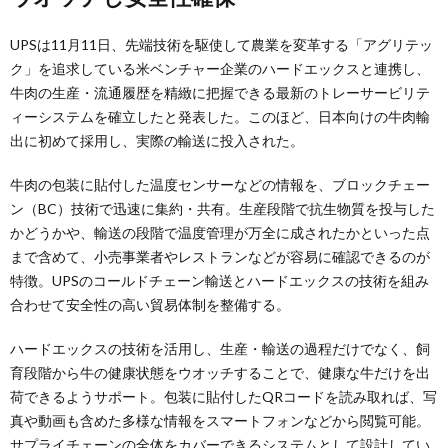
UPSは11月11日、先端技術を駆使して農業を変革する「アグリテッ
ク」を追求している米ベンチャー企業のハードエックスと連携し、
牛肉の生産・流通履歴を精緻に把握できる最新のトレーサービリテ
ィーシステムを確立したと発表した。このほど、日本向けの牛肉輸
出に初めて採用し、実際の輸送に投入された。
牛肉の包装に貼付した温度センサーなどの情報を、ブロックチェー
ン（BC）技術で迅速に集約・共有。生産段階で抗生物質を投与した
かどうかや、輸送の段階で温度管理が万全に成されたかといった点
まで含めて、小売事業者やレストランなどが容易に確認できるのが
特徴。UPSのコールドチェーン輸送とハードエックスの技術を組み
合わせて安全性の高い貿易体制を整備する。
ハードエックスの技術を活用し、生産・輸送の過程だけでなく、飼
育段階から牛の健康状態をウオッチすることで、健康な牛だけを出
荷できるようサポート。包装に貼付したQRコードを読み取れば、写
真や動画も含めた多様な情報をスマートフォンなどから閲覧可能。
サプライチェーンの全体をカバーできるシステムとして設計してい