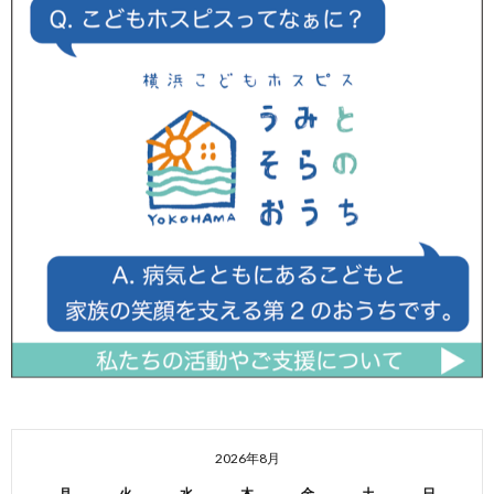
2026年8月
月
火
水
木
金
土
日