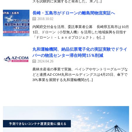
スを試験的に実施すると発表した。 米ノ[…]
長崎・五島市がドローンの離島間物流実証へ
2018.10.02
内閣府交付金を活用、委託事業者公募 長崎県五島市は10月
1日、ドローン（小型無人機）を活用した地域振興を目指す
「ドローンｉ－Ｌａｎｄプロジェクト」を[…]
丸和運輸機関、納品伝票電子化の実証実験でドライ
バーの物流センター滞在時間15％削減
2024.04.26
農林水産省の事業で実施、ベイシアやサントリーグループな
どと連携 AZ-COM丸和ホールディングスは4月25日、傘下で
3PL事業を展開する丸和運輸機関が[…]