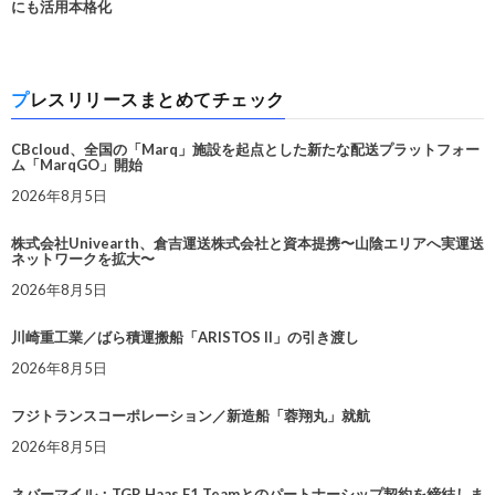
にも活用本格化
プレスリリースまとめてチェック
CBcloud、全国の「Marq」施設を起点とした新たな配送プラットフォー
ム「MarqGO」開始
2026年8月5日
株式会社Univearth、倉吉運送株式会社と資本提携〜山陰エリアへ実運送
ネットワークを拡大〜
2026年8月5日
川崎重工業／ばら積運搬船「ARISTOS II」の引き渡し
2026年8月5日
フジトランスコーポレーション／新造船「蓉翔丸」就航
2026年8月5日
ネバーマイル：TGR Haas F1 Teamとのパートナーシップ契約を締結しま