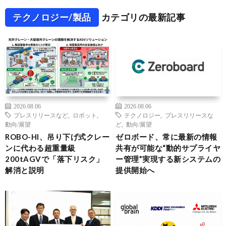
テクノロジー/製品
カテゴリの最新記事
2026.08.06
2026.08.06
プレスリリースなど
,
ロボット
,
テクノロジー
,
プレスリリースな
動向/展望
ど
,
動向/展望
ROBO-HI、吊り下げ式クレー
ゼロボード、常に最新の情報
ンに代わる超重量級
共有が可能な“動的サプライヤ
200tAGVで「落下リスク」
ー管理”実現する新システムの
解消と説明
提供開始へ