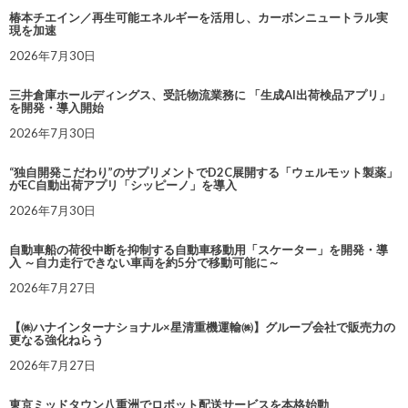
椿本チエイン／再生可能エネルギーを活用し、カーボンニュートラル実
現を加速
2026年7月30日
三井倉庫ホールディングス、受託物流業務に 「生成AI出荷検品アプリ」
を開発・導入開始
2026年7月30日
“独自開発こだわり”のサプリメントでD2C展開する「ウェルモット製薬」
がEC自動出荷アプリ「シッピーノ」を導入
2026年7月30日
自動車船の荷役中断を抑制する自動車移動用「スケーター」を開発・導
入 ～自力走行できない車両を約5分で移動可能に～
2026年7月27日
【㈱ハナインターナショナル×星清重機運輸㈱】グループ会社で販売力の
更なる強化ねらう
2026年7月27日
東京ミッドタウン八重洲でロボット配送サービスを本格始動