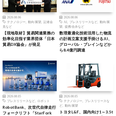
2026.08.06
2026.08.06
テクノロジー
,
動向/展望
,
記者会
AI
,
プレスリリースなど
,
動向/展
見など
望
,
提携/合弁など
【現地取材】貿易関連業務の
数理最適化技術活用した物流
効率化目指す業界団体「日本
の計画立案支援手掛けるJIJ、
貿易DX協会」が発足
グローバル・ブレインなどか
ら8.4億円調達
2026.08.05
2026.08.05
プレスリリースなど
,
ロボット
テクノロジー
,
プレスリリースな
ど
,
動向/展望
RobotBank、次世代自律走行
トヨタL&F、国内向け1～3.5t
フォークリフト「StarFork