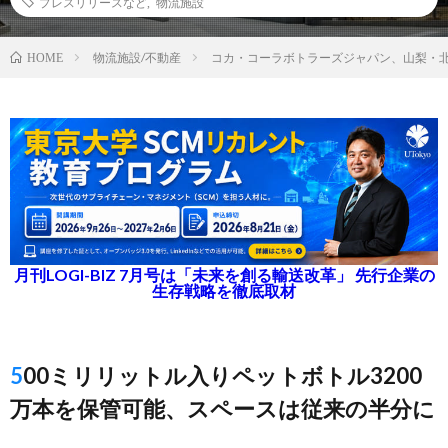
プレスリリースなど
,
物流施設
物流施設/不動産
コカ・コーラボトラーズジャパン、山梨・
HOME
月刊LOGI-BIZ 7月号は「未来を創る輸送改革」 先行企業の
生存戦略を徹底取材
500ミリリットル入りペットボトル3200
万本を保管可能、スペースは従来の半分に