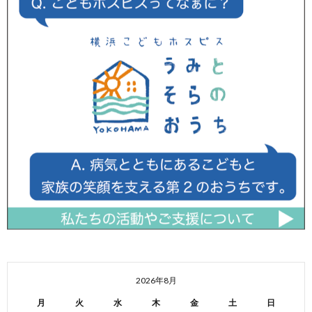
2026年8月
月
火
水
木
金
土
日