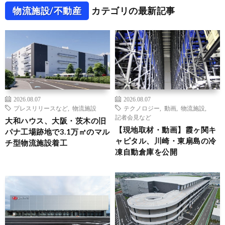
物流施設/不動産
カテゴリの最新記事
2026.08.07
2026.08.07
プレスリリースなど
,
物流施設
テクノロジー
,
動画
,
物流施設
,
記者会見など
大和ハウス、大阪・茨木の旧
【現地取材・動画】霞ヶ関キ
パナ工場跡地で3.1万㎡のマル
ャピタル、川崎・東扇島の冷
チ型物流施設着工
凍自動倉庫を公開