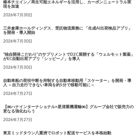
椿本チエイン／再生可能エネルギーを活用し、カーボンニュートラル実
現を加速
2026年7月30日
三井倉庫ホールディングス、受託物流業務に 「生成AI出荷検品アプリ」
を開発・導入開始
2026年7月30日
“独自開発こだわり”のサプリメントでD2C展開する「ウェルモット製薬」
がEC自動出荷アプリ「シッピーノ」を導入
2026年7月30日
自動車船の荷役中断を抑制する自動車移動用「スケーター」を開発・導
入 ～自力走行できない車両を約5分で移動可能に～
2026年7月27日
【㈱ハナインターナショナル×星清重機運輸㈱】グループ会社で販売力の
更なる強化ねらう
2026年7月27日
東京ミッドタウン八重洲でロボット配送サービスを本格始動