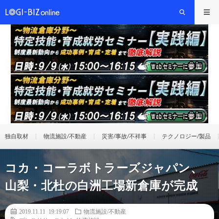
独自取材
物流施設/不動産
災害/事故/不祥事
テクノロジー/製品
コカ・コーラボトラーズジャパン、
山梨・北杜の白洲工場新倉庫が完成
2019.11.11 19:19:07
物流施設/不動産