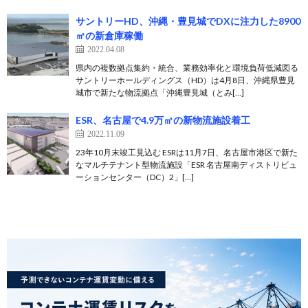
サントリーHD、沖縄・豊見城でDXに注力した8900
㎡の新倉庫稼働
2022.04.08
県内の複数拠点集約・統合、業務効率化と環境負荷低減図る
サントリーホールディングス（HD）は4月8日、沖縄県豊見
城市で新たな物流拠点「沖縄豊見城（とみ[…]
ESR、名古屋で4.9万㎡の新物流施設着⼯
2022.11.09
23年10⽉末竣⼯見込む ESRは11月7日、名古屋市港区で新た
なマルチテナント型物流施設「ESR 名古屋南ディストリビュ
ーションセンター（DC）2」[…]