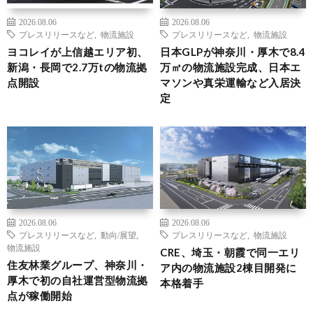
2026.08.06
2026.08.06
プレスリリースなど
,
物流施設
プレスリリースなど
,
物流施設
ヨコレイが上信越エリア初、
日本GLPが神奈川・厚木で8.4
新潟・長岡で2.7万tの物流拠
万㎡の物流施設完成、日本エ
点開設
マソンや真栄運輸など入居決
定
2026.08.06
2026.08.06
プレスリリースなど
,
動向/展望
,
プレスリリースなど
,
物流施設
物流施設
CRE、埼玉・朝霞で同一エリ
住友林業グループ、神奈川・
ア内の物流施設2棟目開発に
厚木で初の自社運営型物流拠
本格着手
点が稼働開始