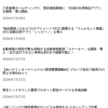
三井倉庫ホールディングス、受託物流業務に 「生成AI出荷検品アプリ」
を開発・導入開始
2026年7月30日
“独自開発こだわり”のサプリメントでD2C展開する「ウェルモット製薬」
がEC自動出荷アプリ「シッピーノ」を導入
2026年7月30日
自動車船の荷役中断を抑制する自動車移動用「スケーター」を開発・導
入 ～自力走行できない車両を約5分で移動可能に～
2026年7月27日
【㈱ハナインターナショナル×星清重機運輸㈱】グループ会社で販売力の
更なる強化ねらう
2026年7月27日
東京ミッドタウン八重洲でロボット配送サービスを本格始動
2026年7月27日
上組／コンテナ物流最適化サービスを提供する スタートアップ企業