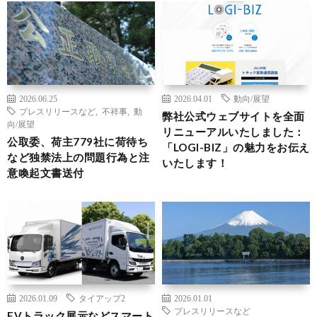
2026.06.25
2026.04.01
動向/展望
プレスリリースなど
,
不祥事
,
動
弊社公式ウェブサイトを全面
向/展望
リニューアルいたしました：
公取委、荷主779社に荷待ち
「LOGI-BIZ」の魅力をお伝え
など独禁法上の問題行為と注
いたします！
意喚起文書送付
2026.01.09
タイアップ2
2026.01.01
プレスリリースなど
EVトラック展示などスマート