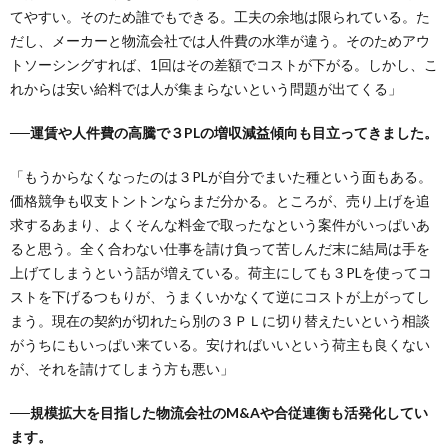
てやすい。そのため誰でもできる。工夫の余地は限られている。た
だし、メーカーと物流会社では人件費の水準が違う。そのためアウ
トソーシングすれば、1回はその差額でコストが下がる。しかし、こ
れからは安い給料では人が集まらないという問題が出てくる」
──運賃や人件費の高騰で３PLの増収減益傾向も目立ってきました。
「もうからなくなったのは３PLが自分でまいた種という面もある。
価格競争も収支トントンならまだ分かる。ところが、売り上げを追
求するあまり、よくそんな料金で取ったなという案件がいっぱいあ
ると思う。全く合わない仕事を請け負って苦しんだ末に結局は手を
上げてしまうという話が増えている。荷主にしても３PLを使ってコ
ストを下げるつもりが、うまくいかなくて逆にコストが上がってし
まう。現在の契約が切れたら別の３ＰＬに切り替えたいという相談
がうちにもいっぱい来ている。安ければいいという荷主も良くない
が、それを請けてしまう方も悪い」
──規模拡大を目指した物流会社のM&Aや合従連衡も活発化してい
ます。