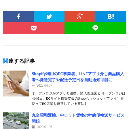
関連する記事
Shopify利用のEC事業者、LINEアプリ介し商品購入
者へ発送完了や配送予定日を自動通知可能に
2022.04.07
オープンロジがアプリと連携、購入促進図る オープンロジは
4月6日、ECサイト構築支援のShopify（ショッピファイ）を
使ってEC店舗を運営している事[…]
丸全昭和運輸、中ロット貨物の幹線便輸送サービス
開始
2020.01.06