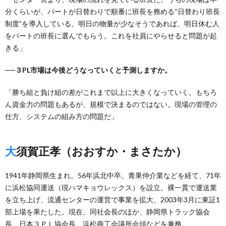
分くらいが、パートが日替わりで順番に班長を務める“日替わり班長
制度”を導入している。明日の物量が少なそうであれば、明日休む人
をパートの班長に選んでもらう。これを社員にやらせると問題が起
きる」
──３PL市場は今後どうなっていくと予測しますか。
「勝ち組と負け組の差がこれまで以上に大きくなっていく。もちろ
ん資金力の問題もあるが、規模で決まるのではない。現場の管理の
仕方、システムの組み方の問題だ」
大須賀正孝（おおすか・まさたか）
1941年静岡県生まれ。56年浜北中卒。青果仲介業などを経て、71年
に浜松協同運送（現ハマキョウレックス）を設立。裸一貫で運送業
を立ち上げ、流通センターの運営で事業を拡大、2003年3月に東証1
部上場を果たした。現在、同社会長のほか、静岡県トラック協会
長、日本３ＰＬ協会長、浜松商工会議所会頭などを兼務。