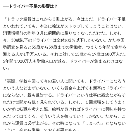
──ドライバー不足の影響は？
「トラック運賃はこれから３割上がる。今はまだ、ドライバー不足
といわれていても、本当に輸送がストップしてしまうことはない。
消費増税前の昨年３月に瞬間的に足りなくなっただけだ。しかし
今、30歳以下のドライバーは全体の2％以下しかいない。かたや国
勢調査を見ると55歳から59歳までの労働者、つまり５年間で定年を
迎える人が1千万人いる。それに対して15歳から19歳は680万人だ。
5年間で320万人も労働人口が減る。ドライバーが集まるわけはな
い」
「実際、学校を回って今の若い人に聞いても、ドライバーになろう
という人などまずいない。いくら賃金を上げても新卒はドライバー
にならない。親も反対する。ドライバーという仕事は残念ながらそ
れだけ世間から低く見られている。しかし、１回就職をしてうまく
いかずに転職を考えた際、給料が良ければドライバーに興味を持つ
人だって出てくる。そういう人を拾っていくしかない。だから、こ
れから運賃は必ず上がる。その時になって『しまった』とならない
ように、今から準備しておく必要がある」