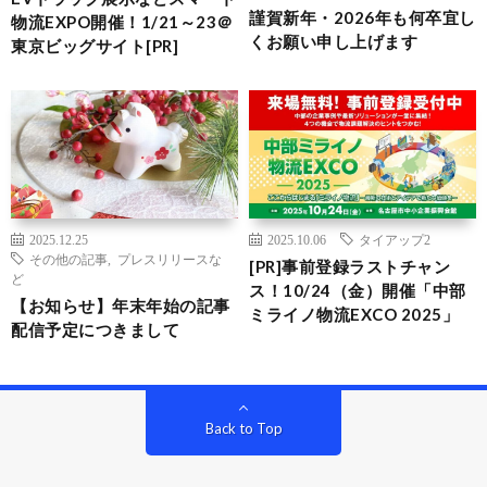
謹賀新年・2026年も何卒宜し
物流EXPO開催！1/21～23＠
くお願い申し上げます
東京ビッグサイト[PR]
2025.12.25
2025.10.06
タイアップ2
その他の記事
,
プレスリリースな
[PR]事前登録ラストチャン
ど
ス！10/24（金）開催「中部
【お知らせ】年末年始の記事
ミライノ物流EXCO 2025」
配信予定につきまして
Back to Top