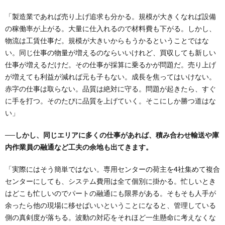
「製造業であれば売り上げ追求も分かる。規模が大きくなれば設備
の稼働率が上がる。大量に仕入れるので材料費も下がる。しかし、
物流は工賃仕事だ。規模が大きいからもうかるということではな
い。同じ仕事の物量が増えるのならいいけれど、買収しても新しい
仕事が増えるだけだ。その仕事が採算に乗るかが問題だ。売り上げ
が増えても利益が減れば元も子もない。成長を焦ってはいけない。
赤字の仕事は取らない。品質は絶対に守る。問題が起きたら、すぐ
に手を打つ。そのたびに品質を上げていく。そこにしか勝つ道はな
い」
──しかし、同じエリアに多くの仕事があれば、積み合わせ輸送や庫
内作業員の融通など工夫の余地も出てきます。
「実際にはそう簡単ではない。専用センターの荷主を4社集めて複合
センターにしても、システム費用は全て個別に掛かる。忙しいとき
はどこも忙しいのでパートの融通にも限界がある。そもそも人手が
余ったら他の現場に移せばいいということになると、管理している
側の真剣度が落ちる。波動の対応をそれほど一生懸命に考えなくな