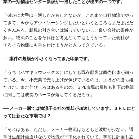
業の一括物流センター新設が一巡したことが理由の一つです。
「確かに大手は一巡したかもしれないが、これまで自社物流でやっ
てきて、今からアウトソーシングしたいというところもまだまだた
くさんある。新規の引き合いは減っていないし、良い会社の案件が
多い。物流のことをそれほど考えなくてももうかっていた会社が、
そろそろ物流にも手を付けようかと入ってきている」
──案件の規模が小さくなってきた印象です。
「うち（ハマキョウレックス）にしても既存顧客は商売自体が細っ
ている。今、小売業で売り上げが伸びているのは、よほどの勝ち組
だけだ。まだ伸びしろはあるものの、３PL市場の規模も川下の物流
に関しては成長のペースが落ちてくるだろう」
──メーカー層では物流子会社の売却が加速しています。３ＰＬにと
っては新たな市場では？
「それはある。ただし、メーカー物流はもともと波動が少ない。通
常は生産計画通りなので物流が平準化されていて、事前に計画も立