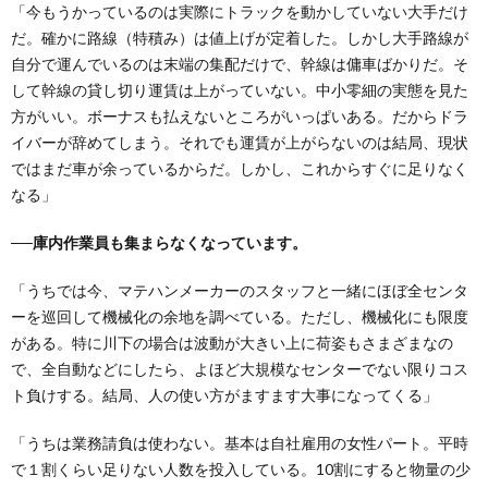
「今もうかっているのは実際にトラックを動かしていない大手だけ
だ。確かに路線（特積み）は値上げが定着した。しかし大手路線が
自分で運んでいるのは末端の集配だけで、幹線は傭車ばかりだ。そ
して幹線の貸し切り運賃は上がっていない。中小零細の実態を見た
方がいい。ボーナスも払えないところがいっぱいある。だからドラ
イバーが辞めてしまう。それでも運賃が上がらないのは結局、現状
ではまだ車が余っているからだ。しかし、これからすぐに足りなく
なる」
──庫内作業員も集まらなくなっています。
「うちでは今、マテハンメーカーのスタッフと一緒にほぼ全センタ
ーを巡回して機械化の余地を調べている。ただし、機械化にも限度
がある。特に川下の場合は波動が大きい上に荷姿もさまざまなの
で、全自動などにしたら、よほど大規模なセンターでない限りコス
ト負けする。結局、人の使い方がますます大事になってくる」
「うちは業務請負は使わない。基本は自社雇用の女性パート。平時
で１割くらい足りない人数を投入している。10割にすると物量の少