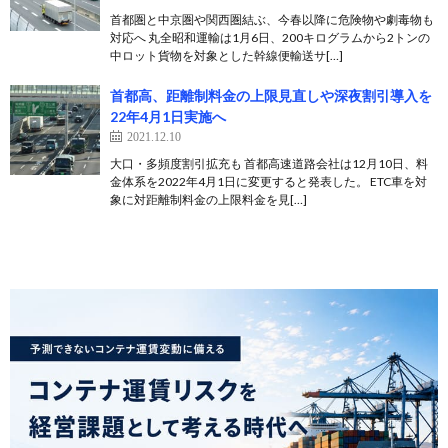
首都圏と中京圏や関西圏結ぶ、今春以降に危険物や劇毒物も
対応へ 丸全昭和運輸は1月6日、200キログラムから2トンの
中ロット貨物を対象とした幹線便輸送サ[…]
首都高、距離制料金の上限見直しや深夜割引導入を
22年4月1日実施へ
2021.12.10
大口・多頻度割引拡充も 首都高速道路会社は12月10日、料
金体系を2022年4月1日に変更すると発表した。 ETC車を対
象に対距離制料金の上限料金を見[…]