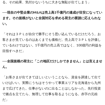
る。その結果、気付かないうちに大きな無駄が出てしまう」
──現在の中堅企業のM&Aは売上高1千億円の達成が目安になってい
ます。その規模がないと全国対応を求める荷主の要請に応えられな
い。
「それは３ＰＬが自分で勝手にそう思い込んでいるだけだろう。お
客さまが見ているのはあくまでも価格だ。売上高で３ＰＬを評価し
ているわけではない。1千億円の売上高ではなく、100億円の利益を
目指すべきだ」
──全国規模の荷主に「この地区だけしかできません」とは言えませ
ん。
「お客さまが出てきてほしいということなら、資金を調達して出て
いけばいい。実際にうちはそうやって事業エリアを北海道から九州
まで広げてきた。仕事がないのに出ることはしなかった。先行投資
で拠点を立てたら、無理して仕事を取るようになる。赤字の元凶
だ」