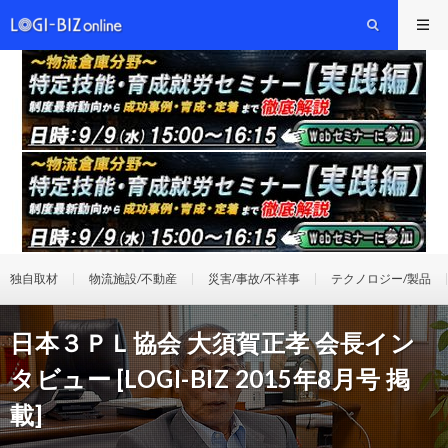
独自取材
物流施設/不動産
災害/事故/不祥事
テクノロジー/製品
日本３ＰＬ協会 大須賀正孝 会長イン
タビュー [LOGI-BIZ 2015年8月号 掲
載]