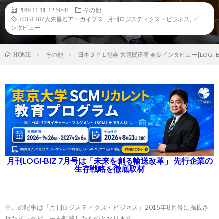
2019.11.19 12:50:44
その他
LOGI-BIZ大矢昌浩アーカイブス
,
月刊ロジスティクス・ビジネス
,
イ
ンタビュー
その他
日本３ＰＬ協会 大須賀正孝 会長インタビュー [LOGI-BIZ
HOME
月刊LOGI-BIZ 7月号は「未来を創る輸送改革」 先行企業の
生存戦略を徹底取材
※この記事は『月刊ロジスティクス・ビジネス』2015年8月号に掲載さ
れたインタビューを転載したものとなります。