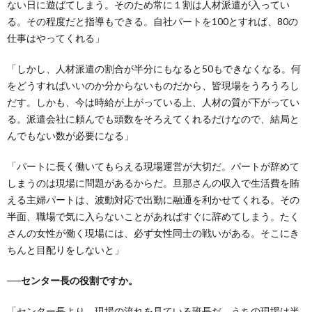
ない日に遊ばてしまう。そのため常に１割は人材派遣が入ってい
る。その程度だと指導もできる。自社パートを100とすれば、80の
仕事はやってくれる」
「しかし、人材派遣の割合が半分にもなると50もできなくなる。何
をどうすればいいのか分からないものだから、皆現場をうろうろし
だす。しかも、今は時給が上がっている上、人材の質が下がってい
る。派遣会社に頼んでも頭数をそろえてくれるだけなので、結局と
んでもない数が必要になる」
「パートに長く働いてもらえる現場運営が大切だ。パートが辞めて
しまうのは現場に問題があるからだ。旦那さんの収入で生活費を賄
える主婦パートは、波動対応で出勤に融通を利かせてくれる。その
半面、職場で気に入らないことがあればすぐに辞めてしまう。たく
さんの女性が働く現場には、必ず女性同士の戦いがある。そこにき
ちんと目配りをしないと」
──センター長の役割ですか。
「センター長より、現場の流れを見ている班長だ。うちの現場は半