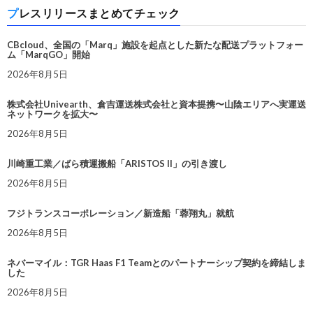
プレスリリースまとめてチェック
CBcloud、全国の「Marq」施設を起点とした新たな配送プラットフォー
ム「MarqGO」開始
2026年8月5日
株式会社Univearth、倉吉運送株式会社と資本提携〜山陰エリアへ実運送
ネットワークを拡大〜
2026年8月5日
川崎重工業／ばら積運搬船「ARISTOS II」の引き渡し
2026年8月5日
フジトランスコーポレーション／新造船「蓉翔丸」就航
2026年8月5日
ネバーマイル：TGR Haas F1 Teamとのパートナーシップ契約を締結しま
した
2026年8月5日