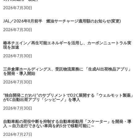
2026年7月30日
JAL／2026年8月前半 燃油サーチャージ適用額のお知らせ(変更)
2026年7月30日
椿本チエイン／再生可能エネルギーを活用し、カーボンニュートラル実
現を加速
2026年7月30日
三井倉庫ホールディングス、受託物流業務に 「生成AI出荷検品アプリ」
を開発・導入開始
2026年7月30日
“独自開発こだわり”のサプリメントでD2C展開する「ウェルモット製薬」
がEC自動出荷アプリ「シッピーノ」を導入
2026年7月30日
自動車船の荷役中断を抑制する自動車移動用「スケーター」を開発・導
入 ～自力走行できない車両を約5分で移動可能に～
2026年7月27日