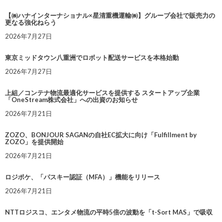
【㈱ハナインターナショナル×星清重機運輸㈱】グループ会社で販売力の
更なる強化ねらう
2026年7月27日
東京ミッドタウン八重洲でロボット配送サービスを本格始動
2026年7月27日
上組／コンテナ物流最適化サービスを提供する スタートアップ企業
「OneStream株式会社」への出資のお知らせ
2026年7月21日
ZOZO、BONJOUR SAGANの自社EC拡大に向け「Fulfillment by
ZOZO」を提供開始
2026年7月21日
ロジポケ、「パスキー認証（MFA）」機能をリリース
2026年7月21日
NTTロジスコ、エンタメ物流の平時5倍の波動を「t-Sort MAS」で吸収