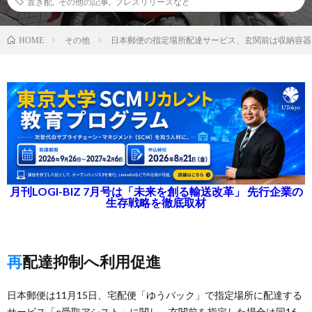
置き配
,
その他の記事
,
プレスリリースなど
その他
日本郵便の指定場所配達サービス、玄関前は収納容器
HOME
月刊LOGI-BIZ 7月号は「未来を創る輸送改革」 先行企業の
生存戦略を徹底取材
再配達抑制へ利用促進
日本郵便は11月15日、宅配便「ゆうパック」で指定場所に配達する
サービス「e受取アシスト」に関し、玄関前を指定した場合は同16