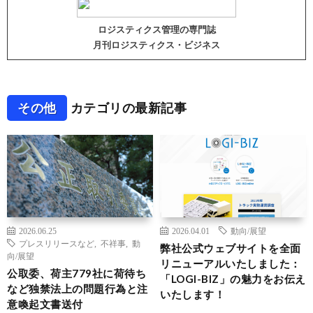
ロジスティクス管理の専門誌
月刊ロジスティクス・ビジネス
その他
カテゴリの最新記事
2026.06.25
2026.04.01
動向/展望
プレスリリースなど
,
不祥事
,
動
弊社公式ウェブサイトを全面
向/展望
リニューアルいたしました：
公取委、荷主779社に荷待ち
「LOGI-BIZ」の魅力をお伝え
など独禁法上の問題行為と注
いたします！
意喚起文書送付