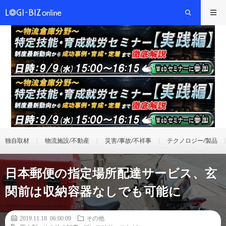
独自取材
物流施設/不動産
災害/事故/不祥事
テクノロジー/製品
日本郵便の指定場所配達サービス、玄
関前は収納容器なしでも可能に
2019.11.18 06:00:09
その他