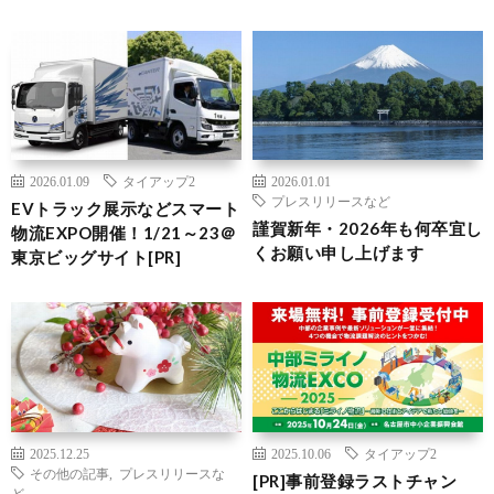
2026.01.09
タイアップ2
2026.01.01
プレスリリースなど
EVトラック展示などスマート
謹賀新年・2026年も何卒宜し
物流EXPO開催！1/21～23＠
くお願い申し上げます
東京ビッグサイト[PR]
2025.12.25
2025.10.06
タイアップ2
その他の記事
,
プレスリリースな
[PR]事前登録ラストチャン
ど