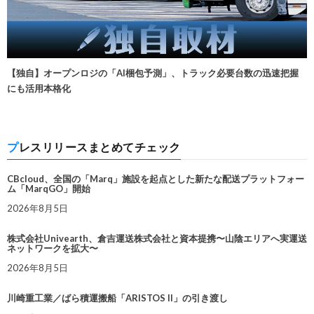
【独自】オープンロジの「AI梱包予測」、トラック必要台数の迅速把握
にも活用本格化
プレスリリースまとめてチェック
CBcloud、全国の「Marq」施設を起点とした新たな配送プラットフォー
ム「MarqGO」開始
2026年8月5日
株式会社Univearth、倉吉運送株式会社と資本提携〜山陰エリアへ実運送
ネットワークを拡大〜
2026年8月5日
川崎重工業／ばら積運搬船「ARISTOS II」の引き渡し