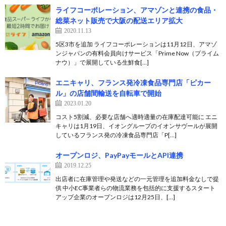
ライフコーポレーション、アマゾンと連携の食品・
総菜ネット販売で大阪の配送エリア拡大
2020.11.13
5区3市を追加 ライフコーポレーションは11月12日、アマゾ
ンジャパンの有料会員向けサービス「Prime Now（プライム
ナウ）」で展開している生鮮食[…]
エニキャリ、フランス発冷凍食品専門店「ピカー
ル」の店舗間輸送を自転車で開始
2023.01.20
コスト5割減、必要な店舗へ適時適量の在庫配達可能に エニ
キャリは1月19日、イオングループのイオンサヴールが展開
しているフランス発の冷凍食品専門店「P[…]
オープンロジ、PayPayモールとAPI連携
2019.12.25
出店者に在庫管理や発送などの一元管理を追加料金なしで提
供 中小EC事業者らの物流業務を包括的に支援するスタート
アップ企業のオープンロジは12月25日、[…]