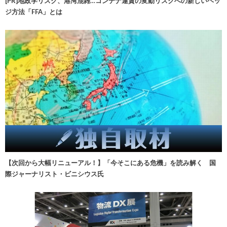
[PR]地政学リスク、港湾混雑…コンテナ運賃の変動リスクへの新しいヘッ
ジ方法「FFA」とは
【次回から大幅リニューアル！】「今そこにある危機」を読み解く 国
際ジャーナリスト・ビニシウス氏