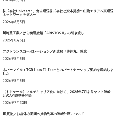
株式会社Univearth、倉吉運送株式会社と資本提携〜山陰エリアへ実運送
ネットワークを拡大〜
2026年8月5日
川崎重工業／ばら積運搬船「ARISTOS II」の引き渡し
2026年8月5日
フジトランスコーポレーション／新造船「蓉翔丸」就航
2026年8月5日
ネバーマイル：TGR Haas F1 Teamとのパートナーシップ契約を締結しま
した
2026年8月5日
【トドケール】マルチキャリア化に向けて、2026年7月よりヤマト運輸
とのAPI連携を開始
2026年7月30日
JR貨物／お盆休み期間の貨物列車の運転計画について