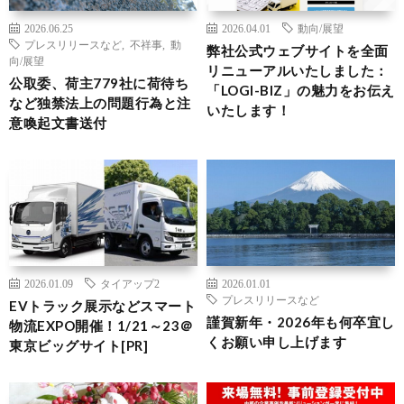
2026.06.25
2026.04.01
動向/展望
プレスリリースなど
,
不祥事
,
動
弊社公式ウェブサイトを全面
向/展望
リニューアルいたしました：
公取委、荷主779社に荷待ち
「LOGI-BIZ」の魅力をお伝え
など独禁法上の問題行為と注
いたします！
意喚起文書送付
2026.01.09
タイアップ2
2026.01.01
プレスリリースなど
EVトラック展示などスマート
謹賀新年・2026年も何卒宜し
物流EXPO開催！1/21～23＠
くお願い申し上げます
東京ビッグサイト[PR]