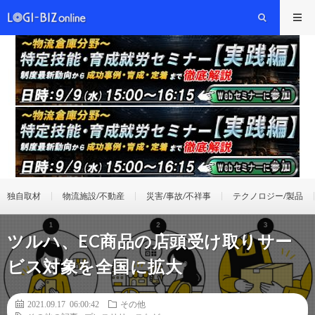
独自取材
物流施設/不動産
災害/事故/不祥事
テクノロジー/製品
ツルハ、EC商品の店頭受け取りサー
ビス対象を全国に拡大
2021.09.17 06:00:42
その他