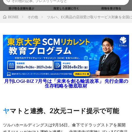
その他の記事
,
プレスリリースなど
その他
ツルハ、EC商品の店頭受け取りサービス対象を全国
HOME
月刊LOGI-BIZ 7月号は「未来を創る輸送改革」 先行企業の
生存戦略を徹底取材
ヤマトと連携、2次元コード提示で可能
ツルハホールディングスは9月16日、傘下でドラッグストアを展開
するツルハがヤマト運輸と連携し、北海道内で実施しているEC商品