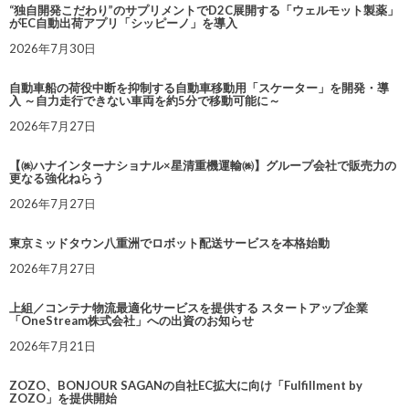
“独自開発こだわり”のサプリメントでD2C展開する「ウェルモット製薬」
がEC自動出荷アプリ「シッピーノ」を導入
2026年7月30日
自動車船の荷役中断を抑制する自動車移動用「スケーター」を開発・導
入 ～自力走行できない車両を約5分で移動可能に～
2026年7月27日
【㈱ハナインターナショナル×星清重機運輸㈱】グループ会社で販売力の
更なる強化ねらう
2026年7月27日
東京ミッドタウン八重洲でロボット配送サービスを本格始動
2026年7月27日
上組／コンテナ物流最適化サービスを提供する スタートアップ企業
「OneStream株式会社」への出資のお知らせ
2026年7月21日
ZOZO、BONJOUR SAGANの自社EC拡大に向け「Fulfillment by
ZOZO」を提供開始