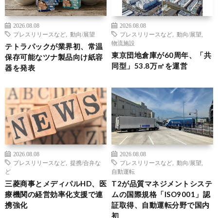
2026.08.08
2026.08.08
プレスリリースなど
,
動向/展望
プレスリリースなど
,
動向/展望
,
物流施設
テトラパックが業界初、常温
東京団地倉庫が60周年、「共
保存可能なツナ製品向け紙容
同型」53.8万㎡を運営
器を発表
2026.08.08
2026.08.08
プレスリリースなど
,
提携/合弁な
プレスリリースなど
,
動向/展望
,
ど
自動運転
三菱商事とメディパルHD、医
T2が品質マネジメントシステ
療機関の経営効率化支援で連
ムの国際規格「ISO9001」認
携強化
証取得、自動運転分野で国内
初