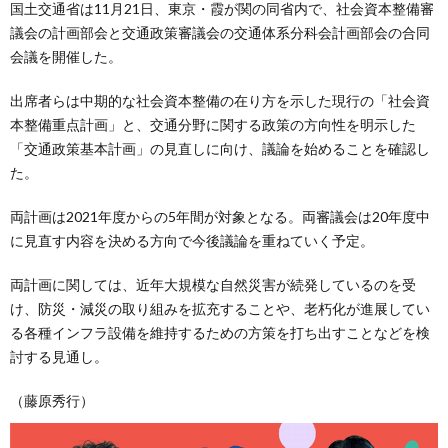
国土交通省は11月21日、東京・霞が関の同省内で、社会資本整備審
議会の計画部会と交通政策審議会の交通体系分科会計画部会の合同
会議を開催した。
出席者らは中期的な社会資本整備の在り方を示した現行の「社会資
本整備重点計画」と、交通分野に関する政策の方向性を明示した
「交通政策基本計画」の見直しに向け、議論を始めることを確認し
た。
両計画は2021年度からの5年間が対象となる。両審議会は20年度中
に見直す内容を決める方向で今後議論を重ねていく予定。
両計画に関しては、近年大規模な自然災害が続発しているのを受
け、防災・減災の取り組みを拡充することや、老朽化が進展してい
る各種インフラ設備を維持するための方策を打ち出すことなどを検
討する見通し。
（藤原秀行）