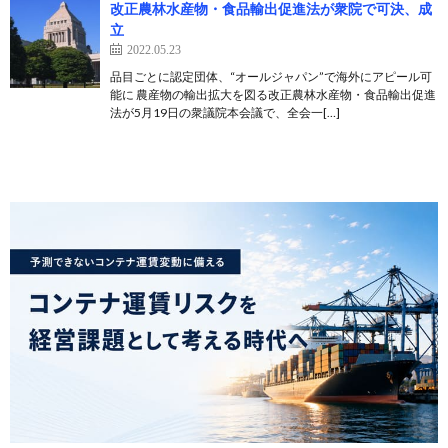
改正農林水産物・食品輸出促進法が衆院で可決、成
立
2022.05.23
品目ごとに認定団体、“オールジャパン”で海外にアピール可
能に 農産物の輸出拡大を図る改正農林水産物・食品輸出促進
法が5月19日の衆議院本会議で、全会一[…]