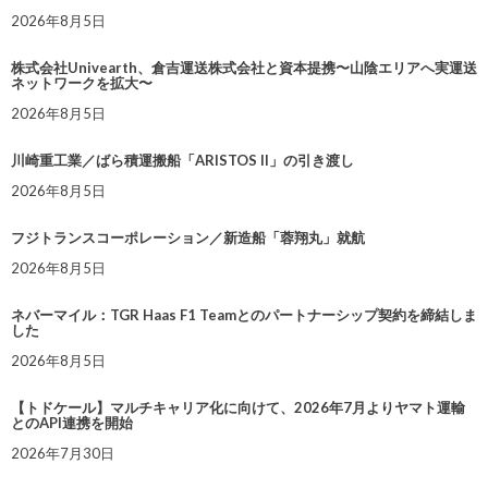
2026年8月5日
株式会社Univearth、倉吉運送株式会社と資本提携〜山陰エリアへ実運送
ネットワークを拡大〜
2026年8月5日
川崎重工業／ばら積運搬船「ARISTOS II」の引き渡し
2026年8月5日
フジトランスコーポレーション／新造船「蓉翔丸」就航
2026年8月5日
ネバーマイル：TGR Haas F1 Teamとのパートナーシップ契約を締結しま
した
2026年8月5日
【トドケール】マルチキャリア化に向けて、2026年7月よりヤマト運輸
とのAPI連携を開始
2026年7月30日