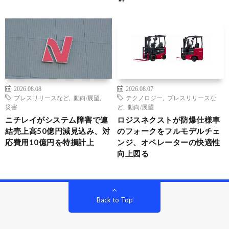
2026.08.08
2026.08.07
プレスリリースなど
,
動向/展望
,
テクノロジー
,
プレスリリースな
災害
ど
,
動向/展望
ニチレイがシステム障害で連
ロジスネクストが防爆仕様車
結売上高50億円減見込み、対
のフォークをフルモデルチェ
応費用10億円を特損計上
ンジ、オペレーターの快適性
向上図る
Back to Top