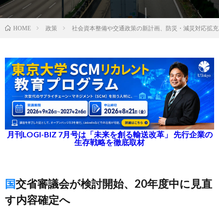
政策
社会資本整備や交通政策の新計画、防災・減災対応拡充
HOME
月刊LOGI-BIZ 7月号は「未来を創る輸送改革」 先行企業の
生存戦略を徹底取材
国交省審議会が検討開始、20年度中に見直
す内容確定へ