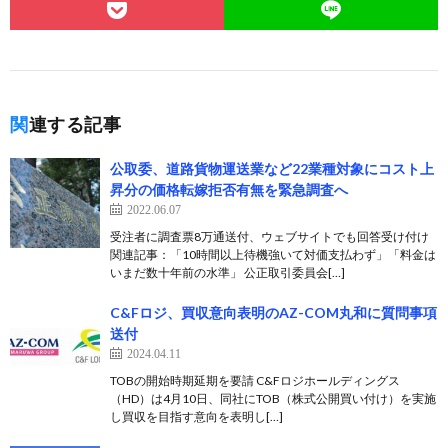
関連する記事
公取委、道路貨物運送業など22業種対象にコスト上
昇分の価格転嫁拒否有無を緊急調査へ
2022.06.07
受注者に調査票8万通送付、ウェブサイトでも回答受け付け
関連記事：「10時間以上待機強いて対価支払わず」「料金は
いまだ数十年前の水準」 公正取引委員会[…]
C&Fロジ、買収意向表明のAZ-COM丸和に質問事項
送付
2024.04.11
TOBの開始時期延期を要請 C&Fロジホールディングス
（HD）は4月10日、同社にTOB（株式公開買い付け）を実施
し買収を目指す意向を表明し[…]