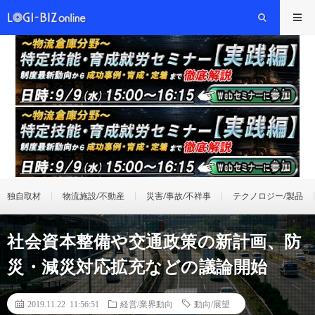
独自取材
物流施設/不動産
災害/事故/不祥事
テクノロジー/製品
社会資本整備や交通政策の新計画、防
災・減災対応拡充などの議論開始
2019.11.22 11:56:51
経営/業界動向
動向/展望