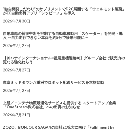
“独自開発こだわり”のサプリメントでD2C展開する「ウェルモット製薬」
がEC自動出荷アプリ「シッピーノ」を導入
2026年7月30日
自動車船の荷役中断を抑制する自動車移動用「スケーター」を開発・導
入 ～自力走行できない車両を約5分で移動可能に～
2026年7月27日
【㈱ハナインターナショナル×星清重機運輸㈱】グループ会社で販売力の
更なる強化ねらう
2026年7月27日
東京ミッドタウン八重洲でロボット配送サービスを本格始動
2026年7月27日
上組／コンテナ物流最適化サービスを提供する スタートアップ企業
「OneStream株式会社」への出資のお知らせ
2026年7月21日
ZOZO、BONJOUR SAGANの自社EC拡大に向け「Fulfillment by