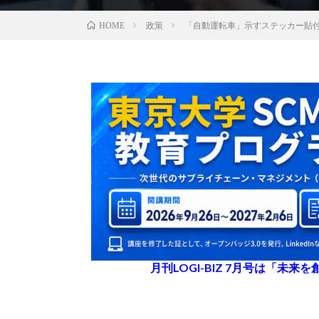
政策
「自動運転車」示すステッカー貼
HOME
月刊LOGI-BIZ 7月号は「未