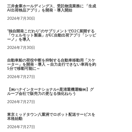
三井倉庫ホールディングス、受託物流業務に 「生成
AI出荷検品アプリ」を開発・導入開始
2026年7月30日
“独自開発こだわり”のサプリメントでD2C展開する
「ウェルモット製薬」がEC自動出荷アプリ「シッピ
ーノ」を導入
2026年7月30日
自動車船の荷役中断を抑制する自動車移動用「スケ
ーター」を開発・導入 ～自力走行できない車両を約
5分で移動可能に～
2026年7月27日
【㈱ハナインターナショナル×星清重機運輸㈱】グ
ループ会社で販売力の更なる強化ねらう
2026年7月27日
東京ミッドタウン八重洲でロボット配送サービスを
本格始動
2026年7月27日