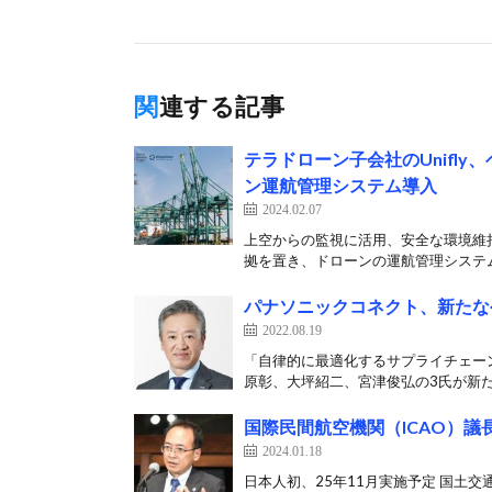
関連する記事
テラドローン子会社のUnifl
ン運航管理システム導入
2024.02.07
上空からの監視に活用、安全な環境維持図
拠を置き、ドローンの運航管理システム
パナソニックコネクト、新たな
2022.08.19
「自律的に最適化するサプライチェーン
原彰、大坪紹二、宮津俊弘の3氏が新た
国際民間航空機関（ICAO）
2024.01.18
日本人初、25年11月実施予定 国土交