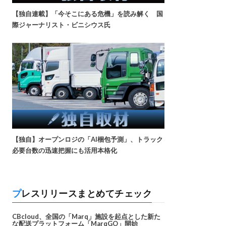
【独自連載】「今そこにある危機」を読み解く 国
際ジャーナリスト・ビニシウス氏
【独自】オープンロジの「AI梱包予測」、トラック
必要台数の迅速把握にも活用本格化
プレスリリースまとめてチェック
CBcloud、全国の「Marq」施設を起点とした新た
な配送プラットフォーム「MarqGO」開始