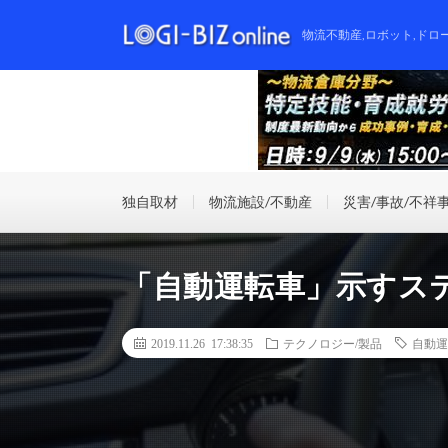
物流不動産,ロボット,ドロ
独自取材
物流施設/不動産
災害/事故/不祥
「自動運転車」示すス
2019.11.26 17:38:35
テクノロジー/製品
自動運