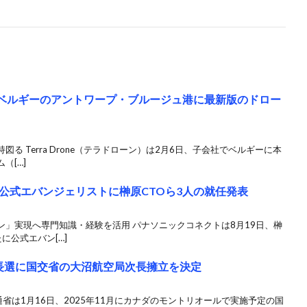
y、ベルギーのアントワープ・ブルージュ港に最新版のドロー
る Terra Drone（テラドローン）は2月6日、子会社でベルギーに本
（[…]
公式エバンジェリストに榊原CTOら3人の就任発表
」実現へ専門知識・経験を活用 パナソニックコネクトは8月19日、榊
に公式エバン[…]
議長選に国交省の大沼航空局次長擁立を決定
通省は1月16日、2025年11月にカナダのモントリオールで実施予定の国