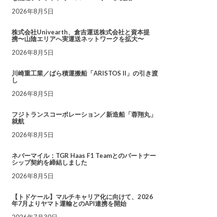
2026年8月5日
株式会社Univearth、倉吉運送株式会社と資本提
携〜山陰エリアへ実運送ネットワークを拡大〜
2026年8月5日
川崎重工業／ばら積運搬船「ARISTOS II」の引き渡
し
2026年8月5日
フジトランスコーポレーション／新造船「蓉翔丸」
就航
2026年8月5日
ネバーマイル：TGR Haas F1 Teamとのパートナー
シップ契約を締結しました
2026年8月5日
【トドケール】マルチキャリア化に向けて、2026
年7月よりヤマト運輸とのAPI連携を開始
2026年7月30日