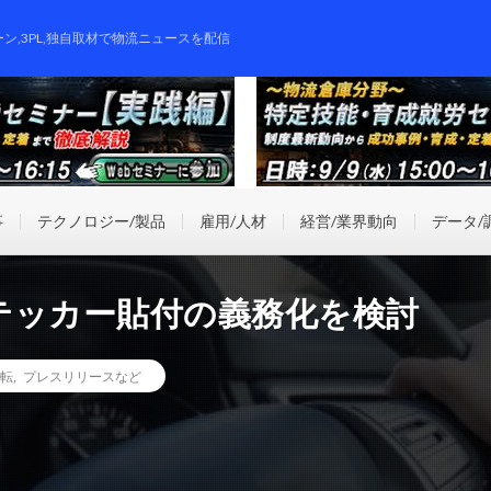
ーン,3PL,独自取材で物流ニュースを配信
事
テクノロジー/製品
雇用/人材
経営/業界動向
データ/
テッカー貼付の義務化を検討
転
,
プレスリリースなど