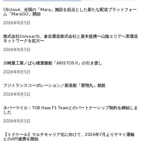
CBcloud、全国の「Marq」施設を起点とした新たな配送プラットフォー
ム「MarqGO」開始
2026年8月5日
株式会社Univearth、倉吉運送株式会社と資本提携〜山陰エリアへ実運送
ネットワークを拡大〜
2026年8月5日
川崎重工業／ばら積運搬船「ARISTOS II」の引き渡し
2026年8月5日
フジトランスコーポレーション／新造船「蓉翔丸」就航
2026年8月5日
ネバーマイル：TGR Haas F1 Teamとのパートナーシップ契約を締結しま
した
2026年8月5日
【トドケール】マルチキャリア化に向けて、2026年7月よりヤマト運輸
とのAPI連携を開始