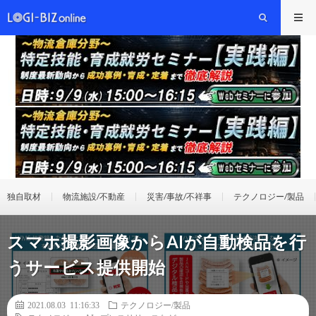
独自取材
物流施設/不動産
災害/事故/不祥事
テクノロジー/製品
スマホ撮影画像からAIが自動検品を行
うサービス提供開始
2021.08.03 11:16:33
テクノロジー/製品