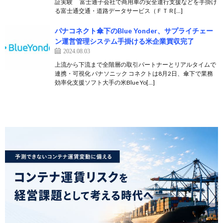
証実験 富士通子会社で商用車の安全運行支援などを手掛け
る富士通交通・道路データサービス（ＦＴＲ[…]
パナコネクト傘下のBlue Yonder、サプライチェー
ン運営管理システム手掛ける米企業買収完了
2024.08.03
上流から下流まで全階層の取引パートナーとリアルタイムで
連携・可視化 パナソニック コネクトは8月2日、傘下で業務
効率化支援ソフト大手の米Blue Yo[…]