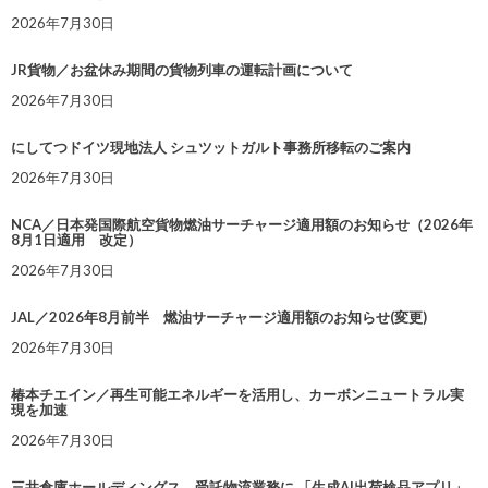
2026年7月30日
JR貨物／お盆休み期間の貨物列車の運転計画について
2026年7月30日
にしてつドイツ現地法人 シュツットガルト事務所移転のご案内
2026年7月30日
NCA／日本発国際航空貨物燃油サーチャージ適用額のお知らせ（2026年
8月1日適用 改定）
2026年7月30日
JAL／2026年8月前半 燃油サーチャージ適用額のお知らせ(変更)
2026年7月30日
椿本チエイン／再生可能エネルギーを活用し、カーボンニュートラル実
現を加速
2026年7月30日
三井倉庫ホールディングス、受託物流業務に 「生成AI出荷検品アプリ」