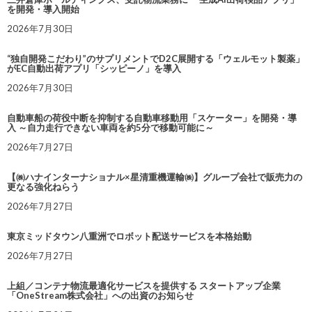
を開発・導入開始
2026年7月30日
“独自開発こだわり”のサプリメントでD2C展開する「ウェルモット製薬」
がEC自動出荷アプリ「シッピーノ」を導入
2026年7月30日
自動車船の荷役中断を抑制する自動車移動用「スケーター」を開発・導
入 ～自力走行できない車両を約5分で移動可能に～
2026年7月27日
【㈱ハナインターナショナル×星清重機運輸㈱】グループ会社で販売力の
更なる強化ねらう
2026年7月27日
東京ミッドタウン八重洲でロボット配送サービスを本格始動
2026年7月27日
上組／コンテナ物流最適化サービスを提供する スタートアップ企業
「OneStream株式会社」への出資のお知らせ