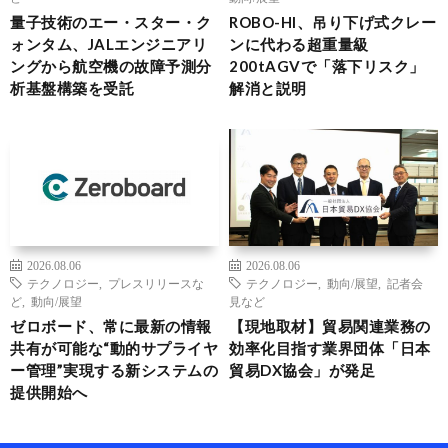
量子技術のエー・スター・ク
ROBO-HI、吊り下げ式クレー
ォンタム、JALエンジニアリ
ンに代わる超重量級
ングから航空機の故障予測分
200tAGVで「落下リスク」
析基盤構築を受託
解消と説明
2026.08.06
2026.08.06
テクノロジー
,
プレスリリースな
テクノロジー
,
動向/展望
,
記者会
ど
,
動向/展望
見など
ゼロボード、常に最新の情報
【現地取材】貿易関連業務の
共有が可能な“動的サプライヤ
効率化目指す業界団体「日本
ー管理”実現する新システムの
貿易DX協会」が発足
提供開始へ