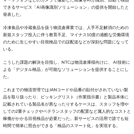
できるサービス「AI画像識別ソリューション」の提供を開始したと
発表した。
冷凍食品や冷蔵食品を扱う物流倉庫業では、人手不足解消のための
新規スタッフ投入に伴う教育不足、マイナス10度の過酷な労働環境
のために生じやすい目視検品での誤配送などが深刻な問題になって
いる。
こうした課題の解決を目指し、NTCは物流倉庫様向けに、 AI技術に
よる「デジタル検品」が可能なソリューションを提供することにし
た。
これまでの物流管理ではJANコードや品番の貼付がされていない製
品を取り扱ったり、ピッキングリスト（作業指示書）と製品本体に
記載されている製品名が異なったりするケースは、スタッフを増や
しての2重チェックやベテランスタッフの配置など属人的なコストと
稼働がかかる目視検品が必要だった。新サービスの活用で誰でも短
時間で簡単に照合ができる「検品のスマート化」を実現する。