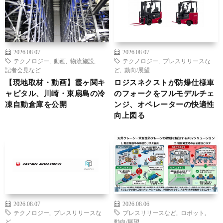
2026.08.07
2026.08.07
テクノロジー
,
動画
,
物流施設
,
テクノロジー
,
プレスリリースな
記者会見など
ど
,
動向/展望
【現地取材・動画】霞ヶ関キ
ロジスネクストが防爆仕様車
ャピタル、川崎・東扇島の冷
のフォークをフルモデルチェ
凍自動倉庫を公開
ンジ、オペレーターの快適性
向上図る
2026.08.07
2026.08.06
テクノロジー
,
プレスリリースな
プレスリリースなど
,
ロボット
,
ど
動向/展望