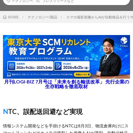
テクノロジー
,
AI
,
プレスリリースなど
テクノロジー/製品
スマホ撮影画像からAIが自動検品を行う
HOME
月刊LOGI-BIZ 7月号は「未来を創る輸送改革」 先行企業の
生存戦略を徹底取材
NTC、誤配送回避など実現
情報システム開発などを手掛けるNTCは8月3日、物流倉庫向けにス
マートフォンなどのカメラで撮影した画像をAIが識別、自動で検品