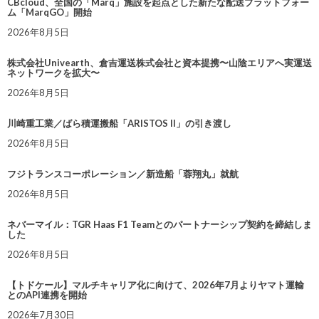
CBcloud、全国の「Marq」施設を起点とした新たな配送プラットフォー
ム「MarqGO」開始
2026年8月5日
株式会社Univearth、倉吉運送株式会社と資本提携〜山陰エリアへ実運送
ネットワークを拡大〜
2026年8月5日
川崎重工業／ばら積運搬船「ARISTOS II」の引き渡し
2026年8月5日
フジトランスコーポレーション／新造船「蓉翔丸」就航
2026年8月5日
ネバーマイル：TGR Haas F1 Teamとのパートナーシップ契約を締結しま
した
2026年8月5日
【トドケール】マルチキャリア化に向けて、2026年7月よりヤマト運輸
とのAPI連携を開始
2026年7月30日