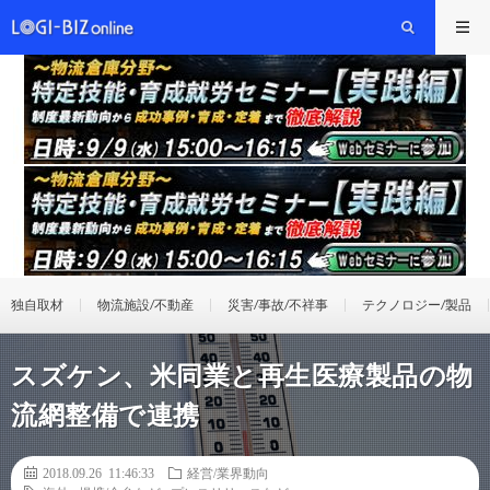
独自取材
物流施設/不動産
災害/事故/不祥事
テクノロジー/製品
スズケン、米同業と再生医療製品の物
流網整備で連携
2018.09.26 11:46:33
経営/業界動向