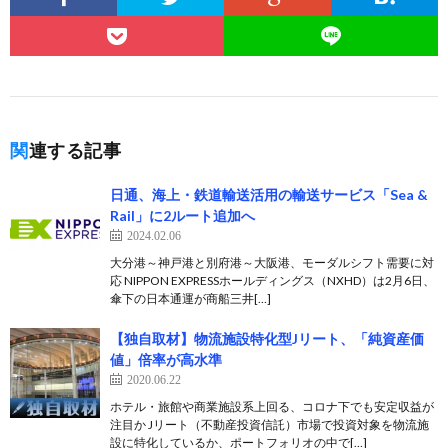
関連する記事
日通、海上・鉄道輸送活用の輸送サービス「Sea &
Rail」に2ルート追加へ
2024.02.06
大分港～神戸港と別府港～大阪港、モーダルシフト需要に対
応 NIPPON EXPRESSホールディングス（NXHD）は2月6日、
傘下の日本通運が商船三井[…]
【独自取材】物流施設特化型Jリート、「純資産価
値」倍率が高水準
2020.06.22
ホテル・旅館や商業施設系上回る、コロナ下でも安定収益が
注目か Jリート（不動産投資信託）市場で投資対象を物流施
設に特化しているか、ポートフォリオの中で[…]