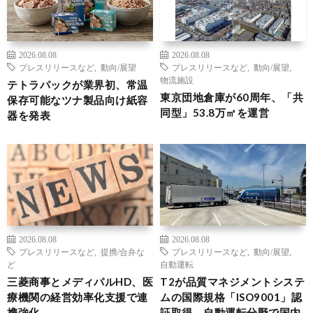
2026.08.08
2026.08.08
プレスリリースなど
,
動向/展望
プレスリリースなど
,
動向/展望
,
物流施設
テトラパックが業界初、常温
東京団地倉庫が60周年、「共
保存可能なツナ製品向け紙容
同型」53.8万㎡を運営
器を発表
2026.08.08
2026.08.08
プレスリリースなど
,
提携/合弁な
プレスリリースなど
,
動向/展望
,
ど
自動運転
三菱商事とメディパルHD、医
T2が品質マネジメントシステ
療機関の経営効率化支援で連
ムの国際規格「ISO9001」認
携強化
証取得、自動運転分野で国内