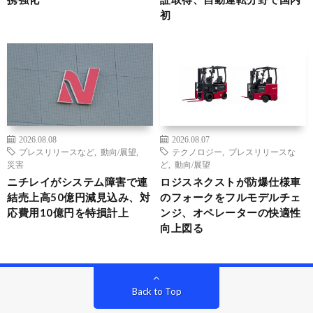
初
2026.08.08
2026.08.07
プレスリリースなど
,
動向/展望
,
テクノロジー
,
プレスリリースな
災害
ど
,
動向/展望
ニチレイがシステム障害で連
ロジスネクストが防爆仕様車
結売上高50億円減見込み、対
のフォークをフルモデルチェ
応費用10億円を特損計上
ンジ、オペレーターの快適性
向上図る
Back to Top