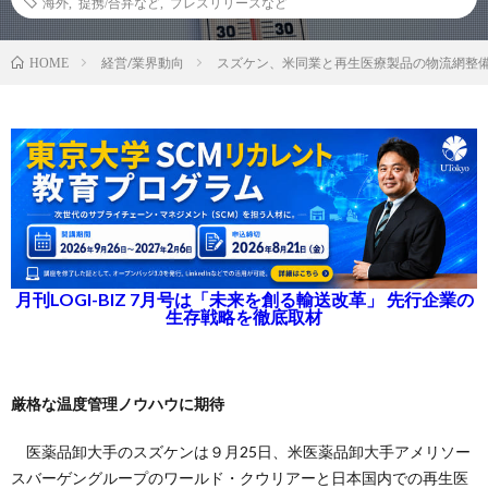
海外
,
提携/合弁など
,
プレスリリースなど
経営/業界動向
スズケン、米同業と再生医療製品の物流網整
HOME
月刊LOGI-BIZ 7月号は「未来を創る輸送改革」 先行企業の
生存戦略を徹底取材
厳格な温度管理ノウハウに期待
医薬品卸大手のスズケンは９月25日、米医薬品卸大手アメリソー
スバーゲングループのワールド・クウリアーと日本国内での再生医