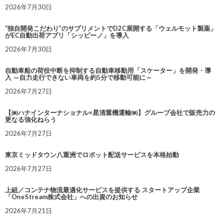
2026年7月30日
“独自開発こだわり”のサプリメントでD2C展開する「ウェルモット製薬」
がEC自動出荷アプリ「シッピーノ」を導入
2026年7月30日
自動車船の荷役中断を抑制する自動車移動用「スケーター」を開発・導
入 ～自力走行できない車両を約5分で移動可能に～
2026年7月27日
【㈱ハナインターナショナル×星清重機運輸㈱】グループ会社で販売力の
更なる強化ねらう
2026年7月27日
東京ミッドタウン八重洲でロボット配送サービスを本格始動
2026年7月27日
上組／コンテナ物流最適化サービスを提供する スタートアップ企業
「OneStream株式会社」への出資のお知らせ
2026年7月21日