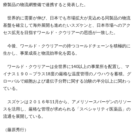
療製品の物流網整備で連携すると発表した。
世界的に需要が伸び、日本でも市場拡大が見込める同製品の物流
基盤を確立して海外展開も進めたいスズケンと、日本市場へのアク
セス拡充を目指すワールド・クウリアーの思惑が一致した。
今後、ワールド・クウリアーの持つコールドチェーンを積極的に
生かし、事業成長と物流効率化を図る。
ワールド・クウリアーは全世界に140以上の事業所を配置し、マ
イナス１９０～プラス18度の厳格な温度管理のノウハウを蓄積。グ
ローバルで細胞および遺伝子分野に関する治験の半分以上に関わっ
ている。
スズケンは２０１６年11月から、アメリソースバーゲンのリソー
スを活用し、厳格な管理が求められる「スペシャリティ医薬品」の
流通を展開している。
（藤原秀行）