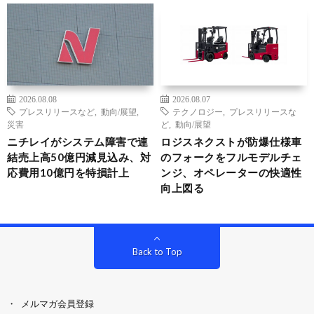
2026.08.08
2026.08.07
プレスリリースなど
,
動向/展望
,
テクノロジー
,
プレスリリースな
災害
ど
,
動向/展望
ニチレイがシステム障害で連
ロジスネクストが防爆仕様車
結売上高50億円減見込み、対
のフォークをフルモデルチェ
応費用10億円を特損計上
ンジ、オペレーターの快適性
向上図る
Back to Top
メルマガ会員登録