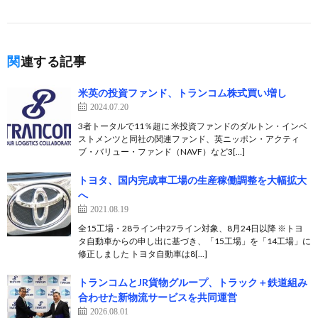
関連する記事
米英の投資ファンド、トランコム株式買い増し
2024.07.20
3者トータルで11％超に 米投資ファンドのダルトン・インベ
ストメンツと同社の関連ファンド、英ニッポン・アクティ
ブ・バリュー・ファンド（NAVF）など3[…]
トヨタ、国内完成車工場の生産稼働調整を大幅拡大
へ
2021.08.19
全15工場・28ライン中27ライン対象、8月24日以降 ※トヨ
タ自動車からの申し出に基づき、「15工場」を「14工場」に
修正しました トヨタ自動車は8[…]
トランコムとJR貨物グループ、トラック＋鉄道組み
合わせた新物流サービスを共同運営
2026.08.01