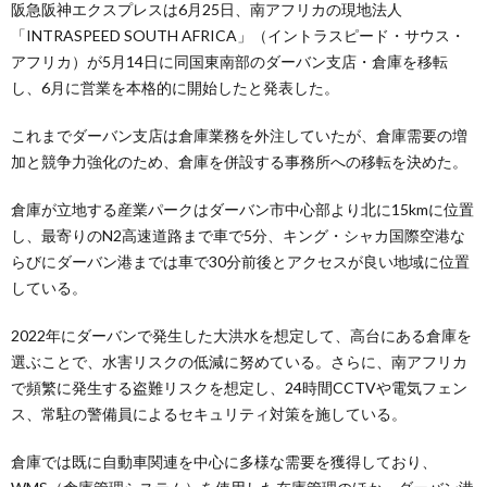
阪急阪神エクスプレスは6月25日、南アフリカの現地法人
「INTRASPEED SOUTH AFRICA」（イントラスピード・サウス・
アフリカ）が5月14日に同国東南部のダーバン支店・倉庫を移転
し、6月に営業を本格的に開始したと発表した。
これまでダーバン支店は倉庫業務を外注していたが、倉庫需要の増
加と競争力強化のため、倉庫を併設する事務所への移転を決めた。
倉庫が立地する産業パークはダーバン市中心部より北に15kmに位置
し、最寄りのN2高速道路まで車で5分、キング・シャカ国際空港な
らびにダーバン港までは車で30分前後とアクセスが良い地域に位置
している。
2022年にダーバンで発生した大洪水を想定して、高台にある倉庫を
選ぶことで、水害リスクの低減に努めている。さらに、南アフリカ
で頻繁に発生する盗難リスクを想定し、24時間CCTVや電気フェン
ス、常駐の警備員によるセキュリティ対策を施している。
倉庫では既に自動車関連を中心に多様な需要を獲得しており、