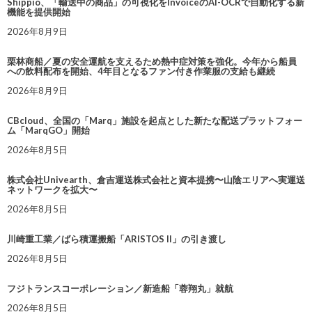
Shippio、「輸送中の商品」の可視化をInvoiceのAI-OCRで自動化する新
機能を提供開始
2026年8月9日
栗林商船／夏の安全運航を支えるため熱中症対策を強化。今年から船員
への飲料配布を開始、4年目となるファン付き作業服の支給も継続
2026年8月9日
CBcloud、全国の「Marq」施設を起点とした新たな配送プラットフォー
ム「MarqGO」開始
2026年8月5日
株式会社Univearth、倉吉運送株式会社と資本提携〜山陰エリアへ実運送
ネットワークを拡大〜
2026年8月5日
川崎重工業／ばら積運搬船「ARISTOS II」の引き渡し
2026年8月5日
フジトランスコーポレーション／新造船「蓉翔丸」就航
2026年8月5日