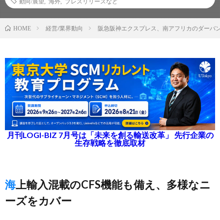
動向/展望
,
海外
,
プレスリリースなど
経営/業界動向
阪急阪神エクスプレス、南アフリカのダーバ
HOME
月刊LOGI-BIZ 7月号は「未来を創る輸送改革」 先行企業の
生存戦略を徹底取材
海上輸入混載のCFS機能も備え、多様なニ
ーズをカバー