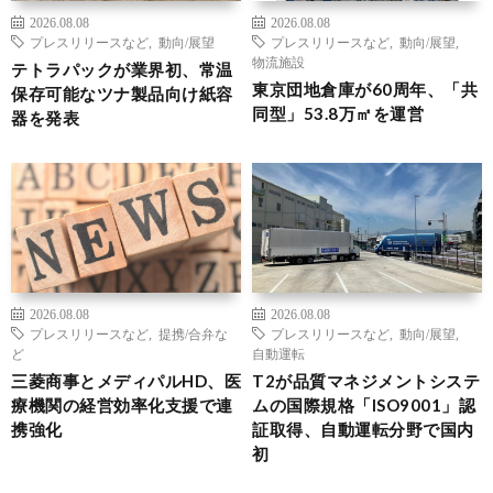
2026.08.08
2026.08.08
プレスリリースなど
,
動向/展望
プレスリリースなど
,
動向/展望
,
物流施設
テトラパックが業界初、常温
東京団地倉庫が60周年、「共
保存可能なツナ製品向け紙容
同型」53.8万㎡を運営
器を発表
2026.08.08
2026.08.08
プレスリリースなど
,
提携/合弁な
プレスリリースなど
,
動向/展望
,
ど
自動運転
三菱商事とメディパルHD、医
T2が品質マネジメントシステ
療機関の経営効率化支援で連
ムの国際規格「ISO9001」認
携強化
証取得、自動運転分野で国内
初