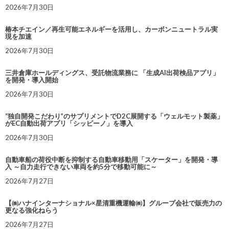
2026年7月30日
椿本チエイン／再生可能エネルギーを活用し、カーボンニュートラル実
現を加速
2026年7月30日
三井倉庫ホールディングス、受託物流業務に 「生成AI出荷検品アプリ」
を開発・導入開始
2026年7月30日
“独自開発こだわり”のサプリメントでD2C展開する「ウェルモット製薬」
がEC自動出荷アプリ「シッピーノ」を導入
2026年7月30日
自動車船の荷役中断を抑制する自動車移動用「スケーター」を開発・導
入 ～自力走行できない車両を約5分で移動可能に～
2026年7月27日
【㈱ハナインターナショナル×星清重機運輸㈱】グループ会社で販売力の
更なる強化ねらう
2026年7月27日