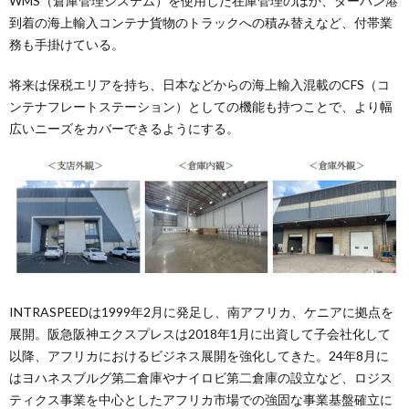
WMS（倉庫管理システム）を使用した在庫管理のほか、ダーバン港
到着の海上輸入コンテナ貨物のトラックへの積み替えなど、付帯業
務も手掛けている。
将来は保税エリアを持ち、日本などからの海上輸入混載のCFS（コ
ンテナフレートステーション）としての機能も持つことで、より幅
広いニーズをカバーできるようにする。
INTRASPEEDは1999年2月に発足し、南アフリカ、ケニアに拠点を
展開。阪急阪神エクスプレスは2018年1月に出資して子会社化して
以降、アフリカにおけるビジネス展開を強化してきた。24年8月に
はヨハネスブルグ第二倉庫やナイロビ第二倉庫の設立など、ロジス
ティクス事業を中心としたアフリカ市場での強固な事業基盤確立に