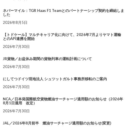
ネバーマイル：TGR Haas F1 Teamとのパートナーシップ契約を締結しま
した
2026年8月5日
【トドケール】マルチキャリア化に向けて、2026年7月よりヤマト運輸
とのAPI連携を開始
2026年7月30日
JR貨物／お盆休み期間の貨物列車の運転計画について
2026年7月30日
にしてつドイツ現地法人 シュツットガルト事務所移転のご案内
2026年7月30日
NCA／日本発国際航空貨物燃油サーチャージ適用額のお知らせ（2026年
8月1日適用 改定）
2026年7月30日
JAL／2026年8月前半 燃油サーチャージ適用額のお知らせ(変更)