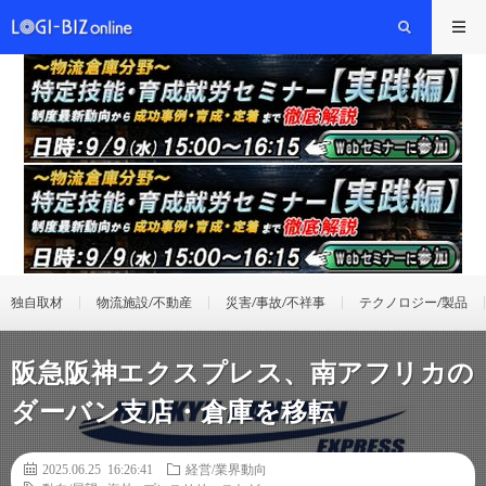
独自取材
物流施設/不動産
災害/事故/不祥事
テクノロジー/製品
阪急阪神エクスプレス、南アフリカの
ダーバン支店・倉庫を移転
2025.06.25 16:26:41
経営/業界動向