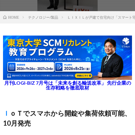
テクノロジー/製品
ＬＩＸＩＬが戸建て住宅向け「スマート
HOME
月刊LOGI-BIZ 7月号は「未来を創る輸送改革」 先行企業の
生存戦略を徹底取材
ＩｏＴでスマホから開錠や集荷依頼可能、
10月発売