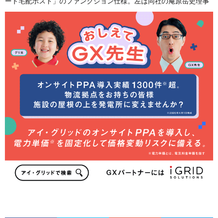
ート宅配ポスト」のファンクション仕様。左は同社の庵原岳史理事