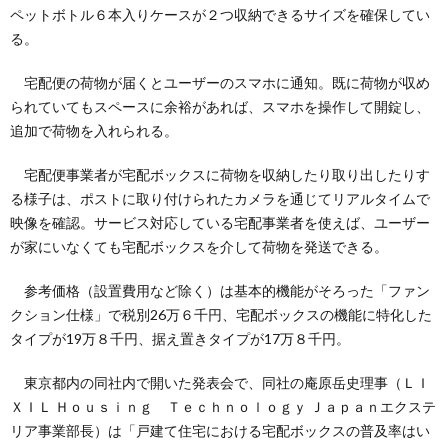
ペットボトル６本入りケースが２つ収納できるサイズを確保してい
る。
宅配便の荷物が届くとユーザーのスマホに通知。既に荷物が収め
られていてもスペースに余裕があれば、スマホを操作して開錠し、
追加で荷物を入れられる。
宅配便事業者が宅配ボックスに荷物を収納したり取り出したりす
る様子は、ポストに取り付けられたカメラを通じてリアルタイムで
映像を確認。サービス対応している宅配事業者を使えば、ユーザー
が家にいなくても宅配ボックスを介して荷物を発送できる。
参考価格（設置費用など除く）は基本的機能がそろった「ファン
クション仕様」で税別26万６千円、宅配ボックスの機能に特化した
タイプが19万８千円、据え置きタイプが17万８千円。
東京都内の同社内で開いた発表会で、同社の庵原岳史理事（ＬＩ
ＸＩＬ Ｈｏｕｓｉｎｇ Ｔｅｃｈｎｏｌｏｇｙ Ｊａｐａｎエクステ
リア事業部長）は「戸建て住宅における宅配ボックスの普及率はい