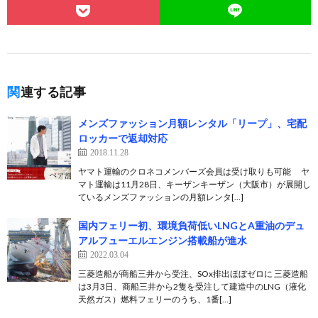
関連する記事
メンズファッション月額レンタル「リープ」、宅配
ロッカーで返却対応
2018.11.28
ヤマト運輸のクロネコメンバーズ会員は受け取りも可能 ヤ
マト運輸は11月28日、キーザンキーザン（大阪市）が展開し
ているメンズファッションの月額レンタ[…]
国内フェリー初、環境負荷低いLNGとA重油のデュ
アルフューエルエンジン搭載船が進水
2022.03.04
三菱造船が商船三井から受注、SOx排出ほぼゼロに 三菱造船
は3月3日、商船三井から2隻を受注して建造中のLNG（液化
天然ガス）燃料フェリーのうち、1番[…]