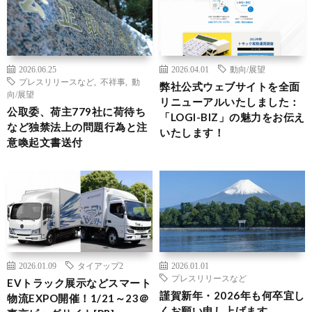
2026.06.25
2026.04.01
動向/展望
プレスリリースなど
,
不祥事
,
動
弊社公式ウェブサイトを全面
向/展望
リニューアルいたしました：
公取委、荷主779社に荷待ち
「LOGI-BIZ」の魅力をお伝え
など独禁法上の問題行為と注
いたします！
意喚起文書送付
2026.01.09
タイアップ2
2026.01.01
プレスリリースなど
EVトラック展示などスマート
謹賀新年・2026年も何卒宜し
物流EXPO開催！1/21～23＠
くお願い申し上げます