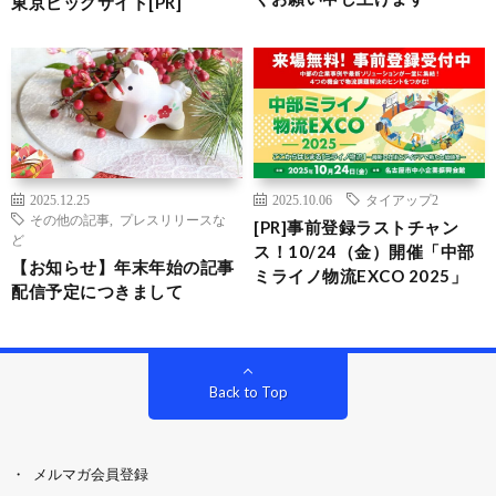
東京ビッグサイト[PR]
2025.12.25
2025.10.06
タイアップ2
その他の記事
,
プレスリリースな
[PR]事前登録ラストチャン
ど
ス！10/24（金）開催「中部
【お知らせ】年末年始の記事
ミライノ物流EXCO 2025」
配信予定につきまして
Back to Top
メルマガ会員登録