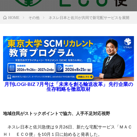
その他
ネスレ日本と佐川が共同で新宅配サービスを展開
HOME
月刊LOGI-BIZ 7月号は「未来を創る輸送改革」 先行企業の
生存戦略を徹底取材
地域住民がストックポイントで協力、人手不足対応視野
ネスレ日本と佐川急便は９月26日、新たな宅配サービス「ＭＡＣ
ＨＩ ＥＣＯ便」を10月１日に始めると発表した。