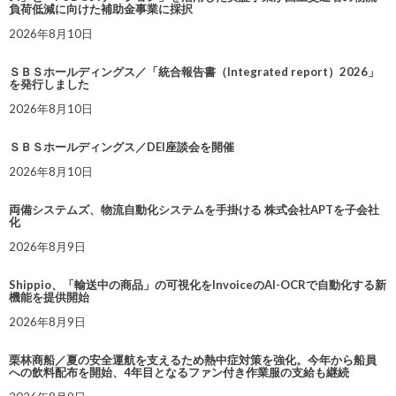
負荷低減に向けた補助金事業に採択
2026年8月10日
ＳＢＳホールディングス／「統合報告書（Integrated report）2026」
を発行しました
2026年8月10日
ＳＢＳホールディングス／DEI座談会を開催
2026年8月10日
両備システムズ、物流自動化システムを手掛ける 株式会社APTを子会社
化
2026年8月9日
Shippio、「輸送中の商品」の可視化をInvoiceのAI-OCRで自動化する新
機能を提供開始
2026年8月9日
栗林商船／夏の安全運航を支えるため熱中症対策を強化。今年から船員
への飲料配布を開始、4年目となるファン付き作業服の支給も継続