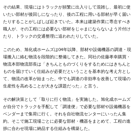
その結果、現場にはトラックが頻繁に出入りして混雑し、最初に使
いたい部材が後回しになったり、後の工程に用いる部材が早く届い
たりすることがしばしば起きていた。本来は建築作業に専念すべき
職人が、その工程には必要ない部材をじゃまにならないよう片付け
たり、トラックの交通整理に追われたりしていた。
このため、旭化成ホームズは04年以降、部材や設備機器の調達・現
場搬入に絡む物流を段階的に整備してきた。同社の佐藤孝幸購買・
物流本部物流部長は「きちんとものづくりをするためにはきちんと
ものを届けていく仕組みが必要だということを基本的な考え方とし
て、物流の改革が始まった。中でも調達の非効率を改善して現場の
生産性を高めることが大きな課題だった」と言う。
その解決策として「取りに行く物流」を実施した。旭化成ホームズ
が自分でトラックを手配して「調達便」で必要な部材や設備機器を
ベンダーまで集荷に行く。それを自社物流センターにいったん集
約。そこで施工現場ごとに必要な部材・機器をまとめて、工程の進
捗に合わせ現場に納品する仕組みを構築した。