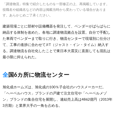
「調達物流」特集で紹介したものを一部修正の上、再掲載しています。
役職名や組織名などの内容は掲載当時から変わっている場合がありま
す。あらかじめご了承ください。
建築現場ごとに部材や設備機器を発注して、ベンダーがばらばらに
納品する体制を改めた。各地に調達物流拠点を設置。自分で手配し
た車両でベンダーまで取りに行き、物流センターで現場別に仕分け
て、工事の進捗に合わせてJIT（ジャスト・イン・タイム）納入す
る。調達物流を自社化したことで東日本大震災に直面しても混乱は
最小限に抑えられた。
全国6カ所に物流センター
旭化成ホームズは、旭化成の100％子会社のハウスメーカーだ。
「ヘーベルハウス」ブランドの戸建て注文住宅や「ヘーベルメゾ
ン」ブランドの集合住宅を展開し、連結売上高は4862億円（2013年
3月期）と業界大手の一角を占める。