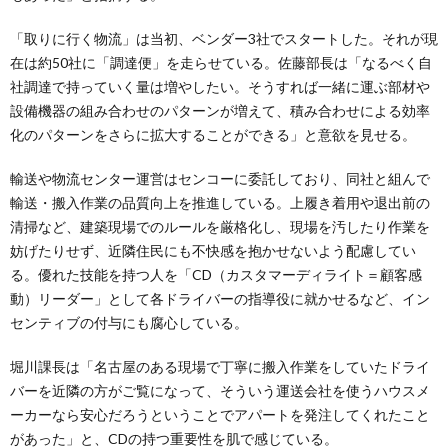
「取りに行く物流」は当初、ベンダー3社でスタートした。それが現
在は約50社に「調達便」を走らせている。佐藤部長は「なるべく自
社調達で持っていく量は増やしたい。そうすれば一緒に運ぶ部材や
設備機器の組み合わせのパターンが増えて、積み合わせによる効率
化のパターンをさらに拡大することができる」と意欲を見せる。
輸送や物流センター運営はセンコーに委託しており、同社と組んで
輸送・搬入作業の品質向上を推進している。上履き着用や退出前の
清掃など、建築現場でのルールを厳格化し、現場を汚したり作業を
妨げたりせず、近隣住民にも不快感を抱かせないよう配慮してい
る。優れた技能を持つ人を「CD（カスタマーディライト＝顧客感
動）リーダー」として各ドライバーの指導役に就かせるなど、イン
センティブの付与にも腐心している。
堀川課長は「名古屋のある現場で丁寧に搬入作業をしていたドライ
バーを近隣の方がご覧になって、そういう運送会社を使うハウスメ
ーカーなら安心だろうということでアパートを発注してくれたこと
があった」と、CDの持つ重要性を肌で感じている。