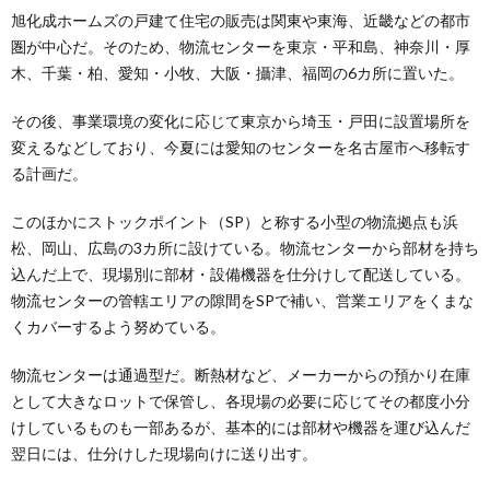
旭化成ホームズの戸建て住宅の販売は関東や東海、近畿などの都市
圏が中心だ。そのため、物流センターを東京・平和島、神奈川・厚
木、千葉・柏、愛知・小牧、大阪・攝津、福岡の6カ所に置いた。
その後、事業環境の変化に応じて東京から埼玉・戸田に設置場所を
変えるなどしており、今夏には愛知のセンターを名古屋市へ移転す
る計画だ。
このほかにストックポイント（SP）と称する小型の物流拠点も浜
松、岡山、広島の3カ所に設けている。物流センターから部材を持ち
込んだ上で、現場別に部材・設備機器を仕分けして配送している。
物流センターの管轄エリアの隙間をSPで補い、営業エリアをくまな
くカバーするよう努めている。
物流センターは通過型だ。断熱材など、メーカーからの預かり在庫
として大きなロットで保管し、各現場の必要に応じてその都度小分
けしているものも一部あるが、基本的には部材や機器を運び込んだ
翌日には、仕分けした現場向けに送り出す。