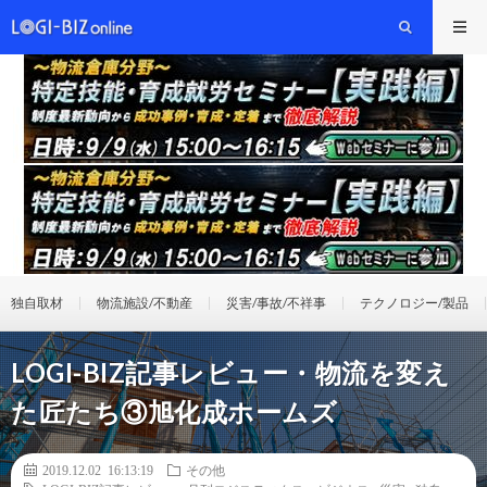
独自取材
物流施設/不動産
災害/事故/不祥事
テクノロジー/製品
LOGI-BIZ記事レビュー・物流を変え
た匠たち③旭化成ホームズ
2019.12.02 16:13:19
その他