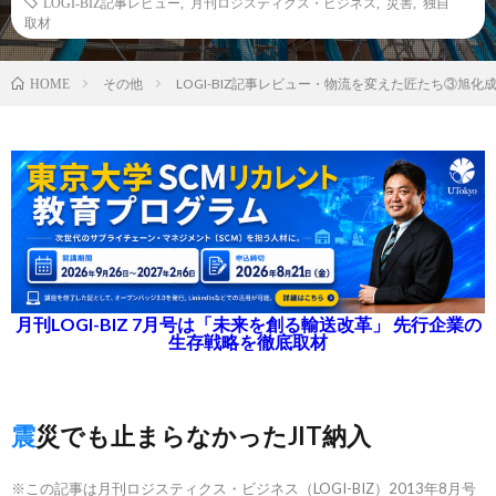
LOGI-BIZ記事レビュー
,
月刊ロジスティクス・ビジネス
,
災害
,
独自
取材
その他
LOGI-BIZ記事レビュー・物流を変えた匠たち③旭化
HOME
月刊LOGI-BIZ 7月号は「未来を創る輸送改革」 先行企業の
生存戦略を徹底取材
震災でも止まらなかったJIT納入
※この記事は月刊ロジスティクス・ビジネス（LOGI-BIZ）2013年8月号