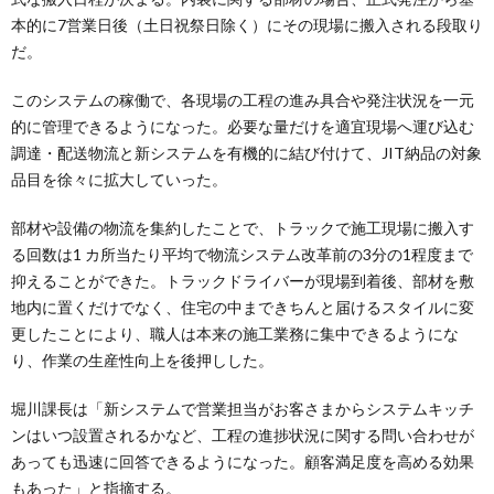
本的に7営業日後（土日祝祭日除く）にその現場に搬入される段取り
だ。
このシステムの稼働で、各現場の工程の進み具合や発注状況を一元
的に管理できるようになった。必要な量だけを適宜現場へ運び込む
調達・配送物流と新システムを有機的に結び付けて、JIT納品の対象
品目を徐々に拡大していった。
部材や設備の物流を集約したことで、トラックで施工現場に搬入す
る回数は1 カ所当たり平均で物流システム改革前の3分の1程度まで
抑えることができた。トラックドライバーが現場到着後、部材を敷
地内に置くだけでなく、住宅の中まできちんと届けるスタイルに変
更したことにより、職人は本来の施工業務に集中できるようにな
り、作業の生産性向上を後押しした。
堀川課長は「新システムで営業担当がお客さまからシステムキッチ
ンはいつ設置されるかなど、工程の進捗状況に関する問い合わせが
あっても迅速に回答できるようになった。顧客満足度を高める効果
もあった」と指摘する。