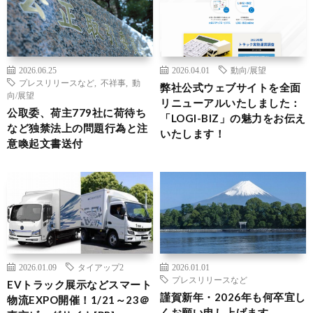
2026.06.25
2026.04.01
動向/展望
プレスリリースなど
,
不祥事
,
動
弊社公式ウェブサイトを全面
向/展望
リニューアルいたしました：
公取委、荷主779社に荷待ち
「LOGI-BIZ」の魅力をお伝え
など独禁法上の問題行為と注
いたします！
意喚起文書送付
2026.01.09
タイアップ2
2026.01.01
プレスリリースなど
EVトラック展示などスマート
謹賀新年・2026年も何卒宜し
物流EXPO開催！1/21～23＠
くお願い申し上げます