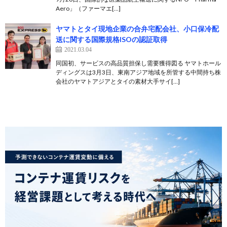
Aero」（ファーマエ[…]
ヤマトとタイ現地企業の合弁宅配会社、小口保冷配
送に関する国際規格ISOの認証取得
2021.03.04
同国初、サービスの高品質担保し需要獲得図る ヤマトホール
ディングスは3月3日、東南アジア地域を所管する中間持ち株
会社のヤマトアジアとタイの素材大手サイ[…]