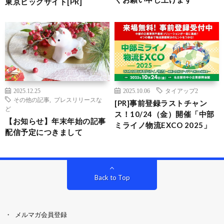
東京ビッグサイト[PR]
2025.12.25
2025.10.06
タイアップ2
その他の記事
,
プレスリリースな
[PR]事前登録ラストチャン
ど
ス！10/24（金）開催「中部
【お知らせ】年末年始の記事
ミライノ物流EXCO 2025」
配信予定につきまして
Back to Top
メルマガ会員登録