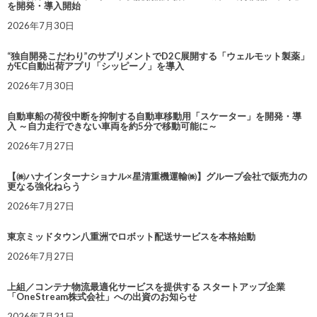
を開発・導入開始
2026年7月30日
“独自開発こだわり”のサプリメントでD2C展開する「ウェルモット製薬」
がEC自動出荷アプリ「シッピーノ」を導入
2026年7月30日
自動車船の荷役中断を抑制する自動車移動用「スケーター」を開発・導
入 ～自力走行できない車両を約5分で移動可能に～
2026年7月27日
【㈱ハナインターナショナル×星清重機運輸㈱】グループ会社で販売力の
更なる強化ねらう
2026年7月27日
東京ミッドタウン八重洲でロボット配送サービスを本格始動
2026年7月27日
上組／コンテナ物流最適化サービスを提供する スタートアップ企業
「OneStream株式会社」への出資のお知らせ
2026年7月21日