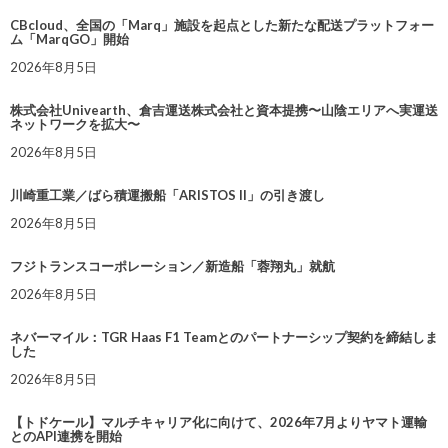
CBcloud、全国の「Marq」施設を起点とした新たな配送プラットフォー
ム「MarqGO」開始
2026年8月5日
株式会社Univearth、倉吉運送株式会社と資本提携〜山陰エリアへ実運送
ネットワークを拡大〜
2026年8月5日
川崎重工業／ばら積運搬船「ARISTOS II」の引き渡し
2026年8月5日
フジトランスコーポレーション／新造船「蓉翔丸」就航
2026年8月5日
ネバーマイル：TGR Haas F1 Teamとのパートナーシップ契約を締結しま
した
2026年8月5日
【トドケール】マルチキャリア化に向けて、2026年7月よりヤマト運輸
とのAPI連携を開始