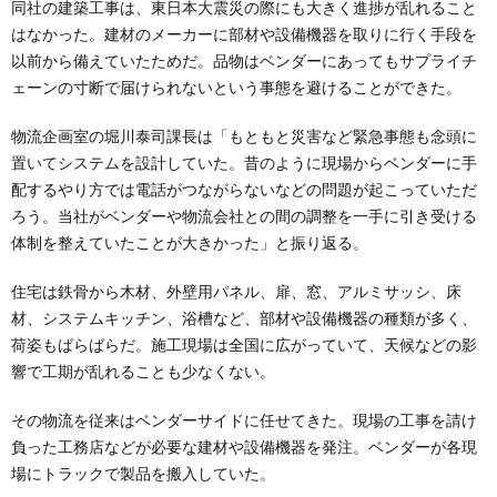
同社の建築工事は、東日本大震災の際にも大きく進捗が乱れること
はなかった。建材のメーカーに部材や設備機器を取りに行く手段を
以前から備えていたためだ。品物はベンダーにあってもサプライチ
ェーンの寸断で届けられないという事態を避けることができた。
物流企画室の堀川泰司課長は「もともと災害など緊急事態も念頭に
置いてシステムを設計していた。昔のように現場からベンダーに手
配するやり方では電話がつながらないなどの問題が起こっていただ
ろう。当社がベンダーや物流会社との間の調整を一手に引き受ける
体制を整えていたことが大きかった」と振り返る。
住宅は鉄骨から木材、外壁用パネル、扉、窓、アルミサッシ、床
材、システムキッチン、浴槽など、部材や設備機器の種類が多く、
荷姿もばらばらだ。施工現場は全国に広がっていて、天候などの影
響で工期が乱れることも少なくない。
その物流を従来はベンダーサイドに任せてきた。現場の工事を請け
負った工務店などが必要な建材や設備機器を発注。ベンダーが各現
場にトラックで製品を搬入していた。