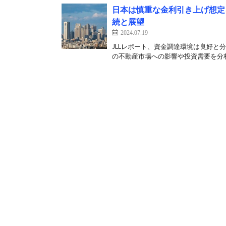
日本は慎重な金利引き上げ想定
続と展望
2024.07.19
JLLレポート、資金調達環境は良好と分
の不動産市場への影響や投資需要を分析