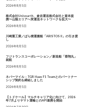
2026年8月5日
株式会社Univearth、倉吉運送株式会社と資本提
携〜山陰エリアへ実運送ネットワークを拡大〜
2026年8月5日
川崎重工業／ばら積運搬船「ARISTOS II」の引き渡
し
2026年8月5日
フジトランスコーポレーション／新造船「蓉翔丸」
就航
2026年8月5日
ネバーマイル：TGR Haas F1 Teamとのパートナー
シップ契約を締結しました
2026年8月5日
【トドケール】マルチキャリア化に向けて、2026
年7月よりヤマト運輸とのAPI連携を開始
2026年7月30日