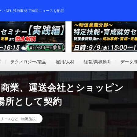
ーン,3PL,独自取材で物流ニュースを配信
事
テクノロジー/製品
雇用/人材
経営/業界動向
データ/
ス商業、運送会社とショッピン
場所として契約
リースなど
,
物流施設