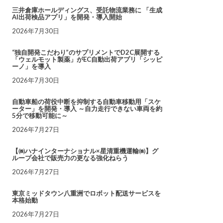
三井倉庫ホールディングス、受託物流業務に 「生成
AI出荷検品アプリ」を開発・導入開始
2026年7月30日
“独自開発こだわり”のサプリメントでD2C展開する
「ウェルモット製薬」がEC自動出荷アプリ「シッピ
ーノ」を導入
2026年7月30日
自動車船の荷役中断を抑制する自動車移動用「スケ
ーター」を開発・導入 ～自力走行できない車両を約
5分で移動可能に～
2026年7月27日
【㈱ハナインターナショナル×星清重機運輸㈱】グ
ループ会社で販売力の更なる強化ねらう
2026年7月27日
東京ミッドタウン八重洲でロボット配送サービスを
本格始動
2026年7月27日