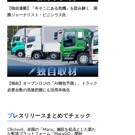
【独自連載】「今そこにある危機」を読み解く 国
際ジャーナリスト・ビニシウス氏
【独自】オープンロジの「AI梱包予測」、トラック
必要台数の迅速把握にも活用本格化
プレスリリースまとめてチェック
CBcloud、全国の「Marq」施設を起点とした新た
な配送プラットフォーム「MarqGO」開始