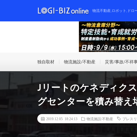
物流不動産,ロボット,ドロ
独自取材
物流施設/不動産
災害/事故/不祥
Jリートのケネディク
グセンターを積み替え
2019.12.05 18:24:13
物流施設/不動産
プレスリ