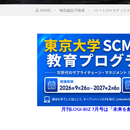
物流施設/不動産
Jリートのケネディク
HOME
月刊LOGI-BIZ 7月号は「未