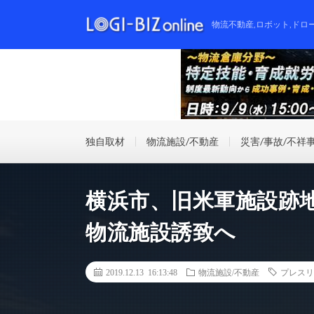
物流不動産,ロボット,ドロ
独自取材
物流施設/不動産
災害/事故/不祥
横浜市、旧米軍施設跡地
物流施設誘致へ
2019.12.13 16:13:48
物流施設/不動産
プレスリ