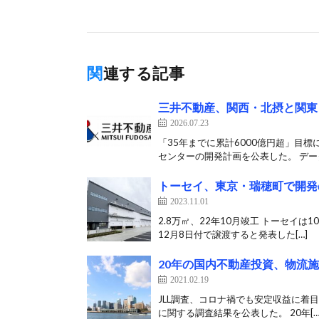
関連する記事
三井不動産、関西・北摂と関東
2026.07.23
「35年までに累計6000億円超」目標
センターの開発計画を公表した。 データ
トーセイ、東京・瑞穂町で開発
2023.11.01
2.8万㎡、22年10月竣工 トーセイは
12月8日付で譲渡すると発表した[…]
20年の国内不動産投資、物流施
2021.02.19
JLL調査、コロナ禍でも安定収益に着目 
に関する調査結果を公表した。 20年[…