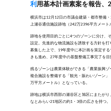
利用基本計画素案を報告、
横浜市は12月12日の市議会建築・都市整備・
上瀬谷通信施設跡地（242万2396平方メー
跡地を使用目的ごとに4つのゾーンに分け、
設定。先進的な物流施設を誘致する方針を打ち
募集した上で、19年度中に本計画を策定す
きも進め、27年度中の基盤整備工事完了を目
残るゾーンは農業体験ができる「農業振興ゾ
複合施設を整備する「観光・賑わいゾーン」（
万平方メートル）となっている。
跡地は横浜市西部の瀬谷区と旭区にまたがり
なとみらい21地区の約1・3倍の広さを持つ。