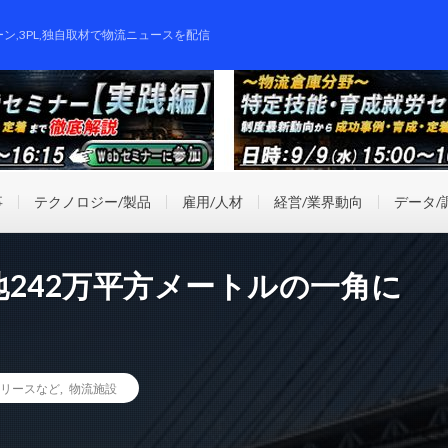
ーン,3PL,独自取材で物流ニュースを配信
事
テクノロジー/製品
雇用/人材
経営/業界動向
データ/
242万平方メートルの一角に
リースなど
,
物流施設