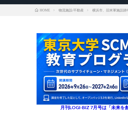
物流施設/不動産
横浜市、旧米軍施設跡
HOME
月刊LOGI-BIZ 7月号は「未