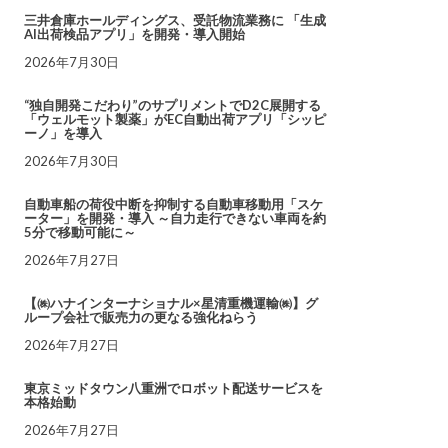
三井倉庫ホールディングス、受託物流業務に 「生成
AI出荷検品アプリ」を開発・導入開始
2026年7月30日
“独自開発こだわり”のサプリメントでD2C展開する
「ウェルモット製薬」がEC自動出荷アプリ「シッピ
ーノ」を導入
2026年7月30日
自動車船の荷役中断を抑制する自動車移動用「スケ
ーター」を開発・導入 ～自力走行できない車両を約
5分で移動可能に～
2026年7月27日
【㈱ハナインターナショナル×星清重機運輸㈱】グ
ループ会社で販売力の更なる強化ねらう
2026年7月27日
東京ミッドタウン八重洲でロボット配送サービスを
本格始動
2026年7月27日