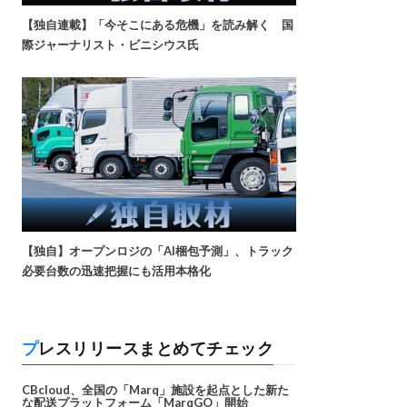
【独自連載】「今そこにある危機」を読み解く 国
際ジャーナリスト・ビニシウス氏
【独自】オープンロジの「AI梱包予測」、トラック
必要台数の迅速把握にも活用本格化
プレスリリースまとめてチェック
CBcloud、全国の「Marq」施設を起点とした新た
な配送プラットフォーム「MarqGO」開始