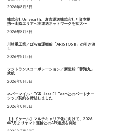
2026年8月5日
株式会社Univearth、倉吉運送株式会社と資本提
携〜山陰エリアへ実運送ネットワークを拡大〜
2026年8月5日
川崎重工業／ばら積運搬船「ARISTOS II」の引き渡
し
2026年8月5日
フジトランスコーポレーション／新造船「蓉翔丸」
就航
2026年8月5日
ネバーマイル：TGR Haas F1 Teamとのパートナー
シップ契約を締結しました
2026年8月5日
【トドケール】マルチキャリア化に向けて、2026
年7月よりヤマト運輸とのAPI連携を開始
2026年7月30日