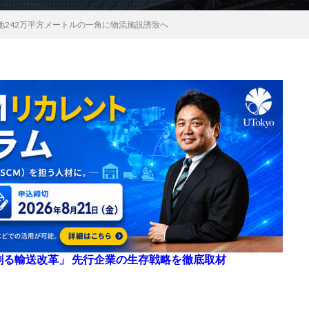
地242万平方メートルの一角に物流施設誘致へ
来を創る輸送改革」 先行企業の生存戦略を徹底取材