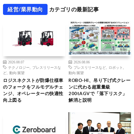
経営/業界動向
カテゴリの最新記事
2026.08.07
2026.08.06
テクノロジー
,
プレスリリースな
プレスリリースなど
,
ロボット
,
ど
,
動向/展望
動向/展望
ロジスネクストが防爆仕様車
ROBO-HI、吊り下げ式クレー
のフォークをフルモデルチェ
ンに代わる超重量級
ンジ、オペレーターの快適性
200tAGVで「落下リスク」
向上図る
解消と説明