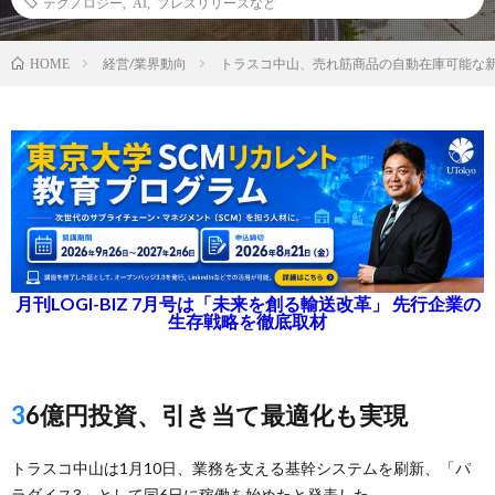
テクノロジー
,
AI
,
プレスリリースなど
経営/業界動向
トラスコ中山、売れ筋商品の自動在庫可能な
HOME
月刊LOGI-BIZ 7月号は「未来を創る輸送改革」 先行企業の
生存戦略を徹底取材
36億円投資、引き当て最適化も実現
トラスコ中山は1月10日、業務を支える基幹システムを刷新、「パ
ラダイス3」として同6日に稼働を始めたと発表した。