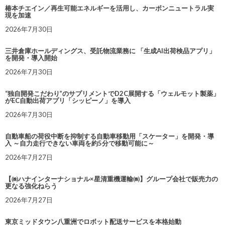
椿本チエイン／再生可能エネルギーを活用し、カーボンニュートラル実
現を加速
2026年7月30日
三井倉庫ホールディングス、受託物流業務に 「生成AI出荷検品アプリ」
を開発・導入開始
2026年7月30日
“独自開発こだわり”のサプリメントでD2C展開する「ウェルモット製薬」
がEC自動出荷アプリ「シッピーノ」を導入
2026年7月30日
自動車船の荷役中断を抑制する自動車移動用「スケーター」を開発・導
入 ～自力走行できない車両を約5分で移動可能に～
2026年7月27日
【㈱ハナインターナショナル×星清重機運輸㈱】グループ会社で販売力の
更なる強化ねらう
2026年7月27日
東京ミッドタウン八重洲でロボット配送サービスを本格始動