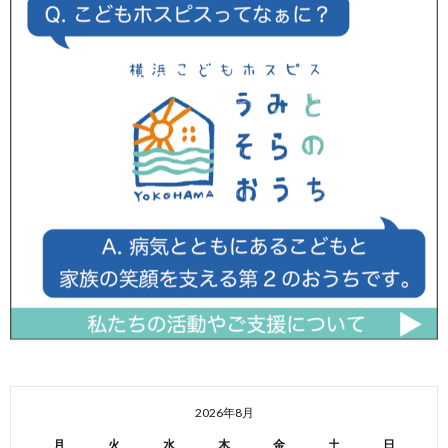
2026年8月
月
火
水
木
金
土
日