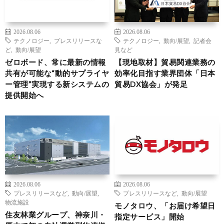
2026.08.06
2026.08.06
テクノロジー
,
プレスリリースな
テクノロジー
,
動向/展望
,
記者会
ど
,
動向/展望
見など
ゼロボード、常に最新の情報
【現地取材】貿易関連業務の
共有が可能な“動的サプライヤ
効率化目指す業界団体「日本
ー管理”実現する新システムの
貿易DX協会」が発足
提供開始へ
2026.08.06
2026.08.06
プレスリリースなど
,
動向/展望
,
プレスリリースなど
,
動向/展望
物流施設
モノタロウ、「お届け希望日
住友林業グループ、神奈川・
指定サービス」開始