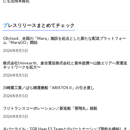
にも活用本格化
プレスリリースまとめてチェック
CBcloud、全国の「Marq」施設を起点とした新たな配送プラットフォー
ム「MarqGO」開始
2026年8月5日
株式会社Univearth、倉吉運送株式会社と資本提携〜山陰エリアへ実運送
ネットワークを拡大〜
2026年8月5日
川崎重工業／ばら積運搬船「ARISTOS II」の引き渡し
2026年8月5日
フジトランスコーポレーション／新造船「蓉翔丸」就航
2026年8月5日
ネバーマイル：TGR Haas F1 Teamとのパートナーシップ契約を締結しま