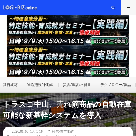
独自取材
物流施設/不動産
災害/事故/不祥事
テクノロジー/製品
トラスコ中山、売れ筋商品の自動在庫
可能な新基幹システムを導入
2020.01.10 18:43:18
経営/業界動向