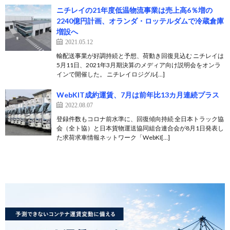
ニチレイの21年度低温物流事業は売上高6％増の
2240億円計画、オランダ・ロッテルダムで冷蔵倉庫
増設へ
2021.05.12
輸配送事業が好調持続と予想、荷動き回復見込む ニチレイは
5月11日、2021年3月期決算のメディア向け説明会をオンラ
インで開催した。 ニチレイロジグル[…]
WebKIT成約運賃、7月は前年比13カ月連続プラス
2022.08.07
登録件数もコロナ前水準に、回復傾向持続 全日本トラック協
会（全ト協）と日本貨物運送協同組合連合会が8月1日発表し
た求荷求車情報ネットワーク「WebKI[…]