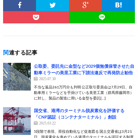
関連する記事
公取委、委託先に金型など2029個無償保管させた自
動車ミラーの美里工業に下請法違反で再発防止勧告
2025.07.30
不当な返品261万円分も判明 公正取引委員会は7月29日、自
動車用ミラーなどを手掛けている美里工業（群馬県藤岡市）
に対し、製品の製造に用いる金型を委託[…]
国交省、港湾のターミナル脱炭素化を評価する
「CNP認証（コンテナターミナル）」創設
2025.03.22
5段階で表現、荷役自動化など促進図る 国土交通省は3月21
日、脱炭素化を進めている港湾のターミナルを認証する制度