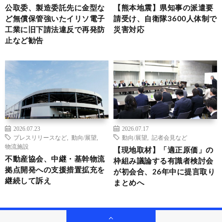
公取委、製造委託先に金型な
【熊本地震】県知事の派遣要
ど無償保管強いたイリソ電子
請受け、自衛隊3600人体制で
工業に旧下請法違反で再発防
災害対応
止など勧告
2026.07.23
2026.07.17
プレスリリースなど
,
動向/展望
,
動向/展望
,
記者会見など
物流施設
【現地取材】「適正原価」の
不動産協会、中継・基幹物流
枠組み議論する有識者検討会
拠点開発への支援措置拡充を
が初会合、26年中に提言取り
継続して訴え
まとめへ