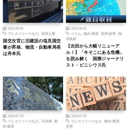
2026.08.03
2026.08.03
プレスリリースなど
,
幹部人事
コラム
,
動向/展望
,
戦争/紛争
,
独
自取材
国交次官に旧建設の塩見国交
【次回から大幅リニューア
審が昇格、物流・自動車局長
ル！】「今そこにある危機」
は舟本氏
を読み解く 国際ジャーナリ
スト・ビニシウス氏
2026.07.29
2026.07.29
プレスリリースなど
,
不祥事
,
動
プレスリリースなど
,
動向/展望
,
向/展望
災害