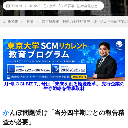
2020.01.17 18:20:23
政策
不祥事
,
記者会見など
政策
高市総務相、郵便の土曜配達廃止盛り込んだ法改正案の
HOME
月刊LOGI-BIZ 7月号は「未来を創る輸送改革」 先行企業の
生存戦略を徹底取材
かんぽ問題受け「当分四半期ごとの報告精
査が必要」