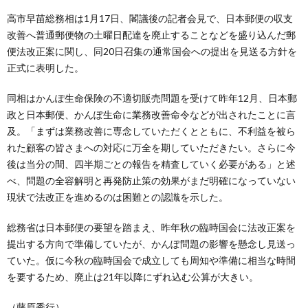
高市早苗総務相は1月17日、閣議後の記者会見で、日本郵便の収支
改善へ普通郵便物の土曜日配達を廃止することなどを盛り込んだ郵
便法改正案に関し、同20日召集の通常国会への提出を見送る方針を
正式に表明した。
同相はかんぽ生命保険の不適切販売問題を受けて昨年12月、日本郵
政と日本郵便、かんぽ生命に業務改善命令などが出されたことに言
及。「まずは業務改善に専念していただくとともに、不利益を被ら
れた顧客の皆さまへの対応に万全を期していただきたい。さらに今
後は当分の間、四半期ごとの報告を精査していく必要がある」と述
べ、問題の全容解明と再発防止策の効果がまだ明確になっていない
現状で法改正を進めるのは困難との認識を示した。
総務省は日本郵便の要望を踏まえ、昨年秋の臨時国会に法改正案を
提出する方向で準備していたが、かんぽ問題の影響を懸念し見送っ
ていた。仮に今秋の臨時国会で成立しても周知や準備に相当な時間
を要するため、廃止は21年以降にずれ込む公算が大きい。
（藤原秀行）