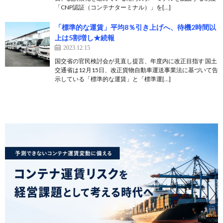
「CNP認証（コンテナターミナル）」を[…]
「標準的な運賃」平均8％引き上げへ、待機2時間以
上は5割増し★続報
2023.12.15
国交省の官民検討会が見直し提言、年度内に改正目指す 国土
交通省は12月15日、改正貨物自動車運送事業法に基づいて告
示している「標準的な運賃」と「標準運[…]