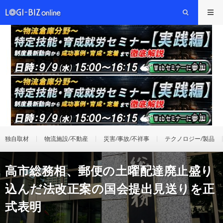
独自取材
物流施設/不動産
災害/事故/不祥事
テクノロジー/製品
高市総務相、郵便の土曜配達廃止盛り
込んだ法改正案の国会提出見送りを正
式表明