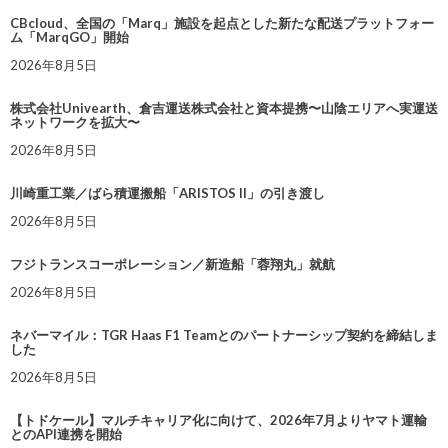
CBcloud、全国の「Marq」施設を起点とした新たな配送プラットフォー
ム「MarqGO」開始
2026年8月5日
株式会社Univearth、倉吉運送株式会社と資本提携〜山陰エリアへ実運送
ネットワークを拡大〜
2026年8月5日
川崎重工業／ばら積運搬船「ARISTOS II」の引き渡し
2026年8月5日
フジトランスコーポレーション／新造船「蓉翔丸」就航
2026年8月5日
ネバーマイル：TGR Haas F1 Teamとのパートナーシップ契約を締結しま
した
2026年8月5日
【トドケール】マルチキャリア化に向けて、2026年7月よりヤマト運輸
とのAPI連携を開始