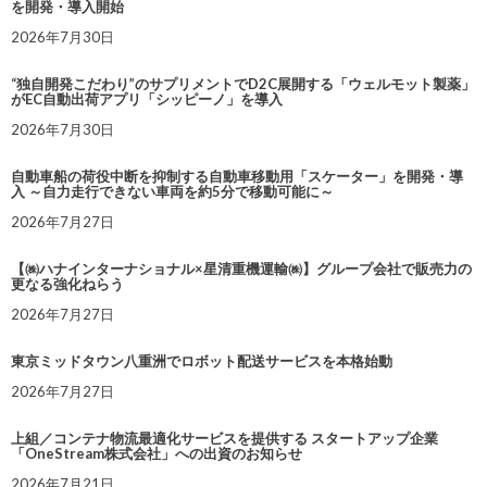
を開発・導入開始
2026年7月30日
“独自開発こだわり”のサプリメントでD2C展開する「ウェルモット製薬」
がEC自動出荷アプリ「シッピーノ」を導入
2026年7月30日
自動車船の荷役中断を抑制する自動車移動用「スケーター」を開発・導
入 ～自力走行できない車両を約5分で移動可能に～
2026年7月27日
【㈱ハナインターナショナル×星清重機運輸㈱】グループ会社で販売力の
更なる強化ねらう
2026年7月27日
東京ミッドタウン八重洲でロボット配送サービスを本格始動
2026年7月27日
上組／コンテナ物流最適化サービスを提供する スタートアップ企業
「OneStream株式会社」への出資のお知らせ
2026年7月21日