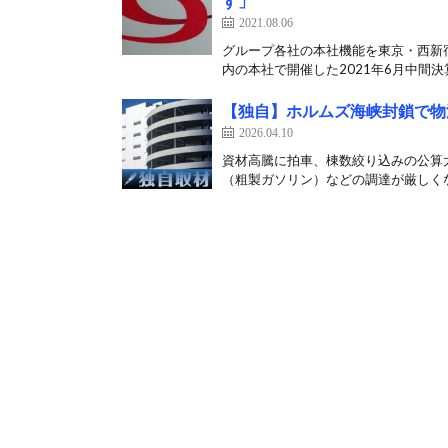
す」
2021.08.06
グループ各社の本社機能を東京・西新宿
内の本社で開催した2021年6月中間決算
【独自】ホルムズ海峡封鎖で物
2026.04.10
資材高騰に拍車、棟数絞り込みの公算
（粗製ガソリン）などの調達が厳しくな