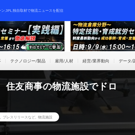
ーン,3PL,独自取材で物流ニュースを配信
事
テクノロジー/製品
雇用/人材
経営/業界動向
データ/
、住友商事の物流施設でドロ
,
プレスリリースなど
,
物流施設