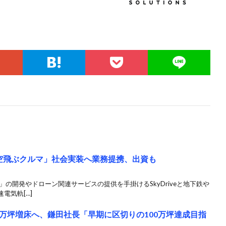
troが「空飛ぶクルマ」社会実装へ業務提携、出資も
の開発やドローン関連サービスの提供を手掛けるSkyDriveと地下鉄や
電気軌[…]
・1万坪増床へ、鎌田社長「早期に区切りの100万坪達成目指