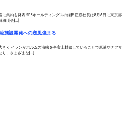
に集約も発表 SBSホールディングスの鎌田正彦社長は8月6日に東京都
説明会[…]
流施設開発への逆風強まる
大きく イランがホルムズ海峡を事実上封鎖していることで原油やナフサ
り、さまざまな[…]