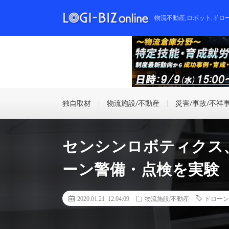
物流不動産,ロボット,ドロ
独自取材
物流施設/不動産
災害/事故/不祥
センシンロボティクス
ーン警備・点検を実験
2020.01.21 12:04:09
物流施設/不動産
ドローン