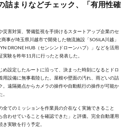
や災害対策、警備監視を手掛けるスタートアップ企業のセ
商事が埼玉県川越市で開発した物流施設「SOSiLA川越」
N DRONE HUB（センシンドローンハブ）」などを活用
証実験を昨年11月に行ったと発表した。
じめ設定したルートに沿って、決まった時刻になるとドロ
着用設備に無事着陸した。屋根や壁面の汚れ、雨どいの詰
ク。遠隔拠点からカメラの操作や自動航行の操作が可能か
た。
の全てのミッションを作業員の介在なく実施できること
ち合わせていることを確認できた」と評価。完全自動運用
続き実験を行う予定。