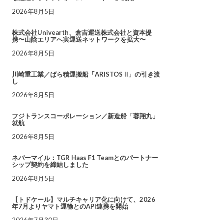
2026年8月5日
株式会社Univearth、倉吉運送株式会社と資本提
携〜山陰エリアへ実運送ネットワークを拡大〜
2026年8月5日
川崎重工業／ばら積運搬船「ARISTOS II」の引き渡
し
2026年8月5日
フジトランスコーポレーション／新造船「蓉翔丸」
就航
2026年8月5日
ネバーマイル：TGR Haas F1 Teamとのパートナー
シップ契約を締結しました
2026年8月5日
【トドケール】マルチキャリア化に向けて、2026
年7月よりヤマト運輸とのAPI連携を開始
2026年7月30日