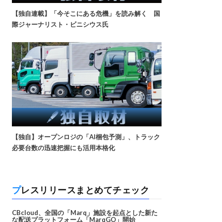
【独自連載】「今そこにある危機」を読み解く 国
際ジャーナリスト・ビニシウス氏
【独自】オープンロジの「AI梱包予測」、トラック
必要台数の迅速把握にも活用本格化
プレスリリースまとめてチェック
CBcloud、全国の「Marq」施設を起点とした新た
な配送プラットフォーム「MarqGO」開始