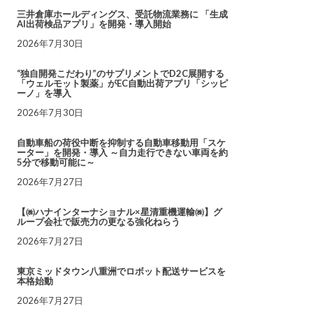
三井倉庫ホールディングス、受託物流業務に 「生成
AI出荷検品アプリ」を開発・導入開始
2026年7月30日
“独自開発こだわり”のサプリメントでD2C展開する
「ウェルモット製薬」がEC自動出荷アプリ「シッピ
ーノ」を導入
2026年7月30日
自動車船の荷役中断を抑制する自動車移動用「スケ
ーター」を開発・導入 ～自力走行できない車両を約
5分で移動可能に～
2026年7月27日
【㈱ハナインターナショナル×星清重機運輸㈱】グ
ループ会社で販売力の更なる強化ねらう
2026年7月27日
東京ミッドタウン八重洲でロボット配送サービスを
本格始動
2026年7月27日