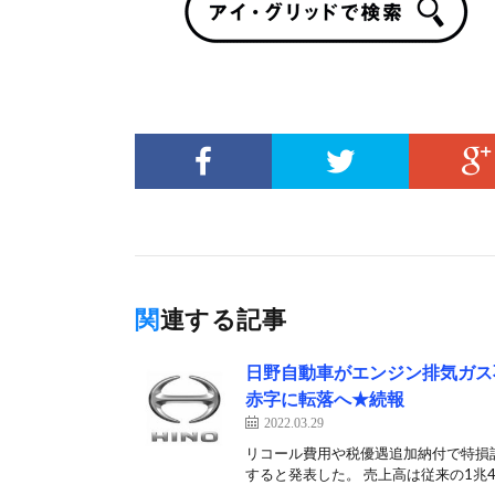
関連する記事
日野自動車がエンジン排気ガス
赤字に転落へ★続報
2022.03.29
リコール費用や税優遇追加納付で特損計
すると発表した。 売上高は従来の1兆460