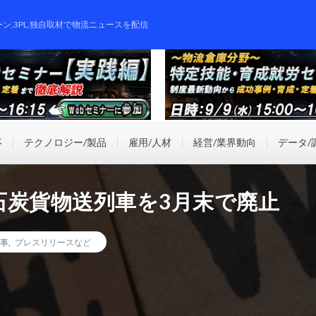
ーン,3PL,独自取材で物流ニュースを配信
事
テクノロジー/製品
雇用/人材
経営/業界動向
データ/
石炭貨物送列車を3月末で廃止
事
,
プレスリリースなど