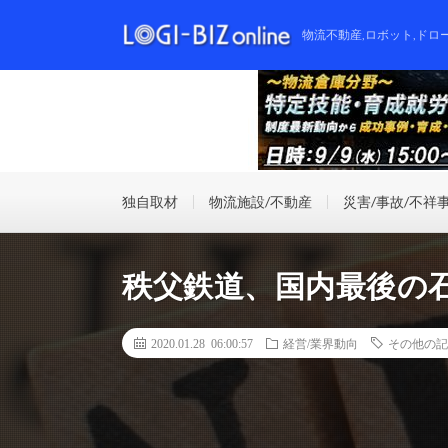
物流不動産,ロボット,ドロ
独自取材
物流施設/不動産
災害/事故/不祥
秩父鉄道、国内最後の
2020.01.28 06:00:57
経営/業界動向
その他の記