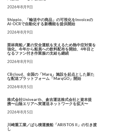
2026年8月9日
Shippio、「輸送中の商品」の可視化をInvoiceの
AI-OCRで自動化する新機能を提供開始
2026年8月9日
栗林商船／夏の安全運航を支えるため熱中症対策を
強化。今年から船員への飲料配布を開始、4年目と
なるファン付き作業服の支給も継続
2026年8月9日
CBcloud、全国の「Marq」施設を起点とした新た
な配送プラットフォーム「MarqGO」開始
2026年8月5日
株式会社Univearth、倉吉運送株式会社と資本提
携〜山陰エリアへ実運送ネットワークを拡大〜
2026年8月5日
川崎重工業／ばら積運搬船「ARISTOS II」の引き渡
し