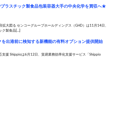
でプラスチック製食品包装容器大手の中央化学を買収へ★
容拡大図る センコーグループホールディングス（GHD）は11月14日、
ク製食品[…]
リスクを出港前に検知する新機能の有料オプション提供開始
 Shippioは6月12日、貿易業務効率化支援サービス「Shippio