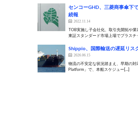
センコーGHD、三菱商事傘下
続報
2022.11.14
TOB実施し子会社化、取引先開拓や業
東証スタンダード市場上場でプラスチッ
Shippio、国際輸送の遅延
2026.06.15
物流の不安定な状況踏まえ、早期の対応支援
Platform」で、本船スケジュー[…]