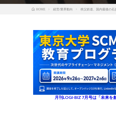
経営/業界動向
秩父鉄道、国内最後の石
HOME
月刊LOGI-BIZ 7月号は「未