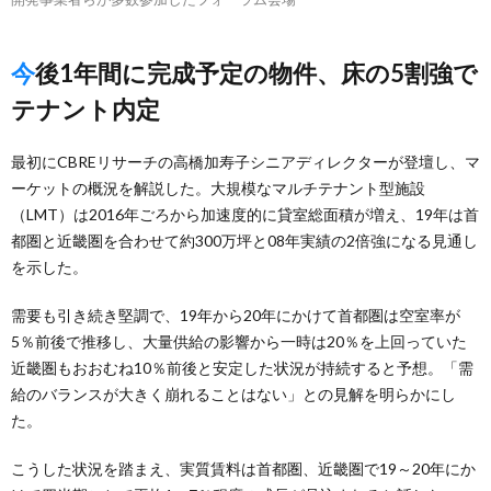
今後1年間に完成予定の物件、床の5割強で
テナント内定
最初にCBREリサーチの高橋加寿子シニアディレクターが登壇し、マ
ーケットの概況を解説した。大規模なマルチテナント型施設
（LMT）は2016年ごろから加速度的に貸室総面積が増え、19年は首
都圏と近畿圏を合わせて約300万坪と08年実績の2倍強になる見通し
を示した。
需要も引き続き堅調で、19年から20年にかけて首都圏は空室率が
5％前後で推移し、大量供給の影響から一時は20％を上回っていた
近畿圏もおおむね10％前後と安定した状況が持続すると予想。「需
給のバランスが大きく崩れることはない」との見解を明らかにし
た。
こうした状況を踏まえ、実質賃料は首都圏、近畿圏で19～20年にか