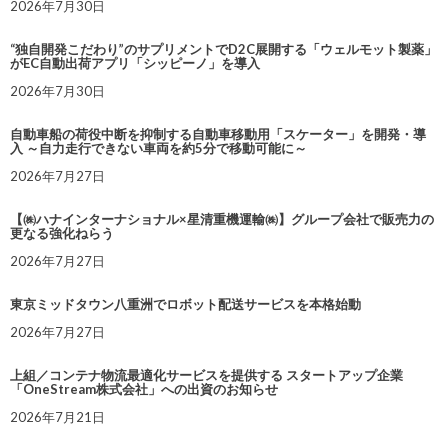
2026年7月30日
“独自開発こだわり”のサプリメントでD2C展開する「ウェルモット製薬」
がEC自動出荷アプリ「シッピーノ」を導入
2026年7月30日
自動車船の荷役中断を抑制する自動車移動用「スケーター」を開発・導
入 ～自力走行できない車両を約5分で移動可能に～
2026年7月27日
【㈱ハナインターナショナル×星清重機運輸㈱】グループ会社で販売力の
更なる強化ねらう
2026年7月27日
東京ミッドタウン八重洲でロボット配送サービスを本格始動
2026年7月27日
上組／コンテナ物流最適化サービスを提供する スタートアップ企業
「OneStream株式会社」への出資のお知らせ
2026年7月21日