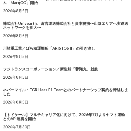
ム「MarqGO」開始
2026年8月5日
株式会社Univearth、倉吉運送株式会社と資本提携〜山陰エリアへ実運送
ネットワークを拡大〜
2026年8月5日
川崎重工業／ばら積運搬船「ARISTOS II」の引き渡し
2026年8月5日
フジトランスコーポレーション／新造船「蓉翔丸」就航
2026年8月5日
ネバーマイル：TGR Haas F1 Teamとのパートナーシップ契約を締結しま
した
2026年8月5日
【トドケール】マルチキャリア化に向けて、2026年7月よりヤマト運輸
とのAPI連携を開始
2026年7月30日