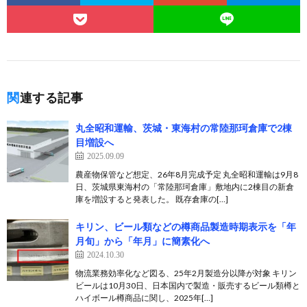
関連する記事
丸全昭和運輸、茨城・東海村の常陸那珂倉庫で2棟
目増設へ
2025.09.09
農産物保管など想定、26年8月完成予定 丸全昭和運輸は9月8
日、茨城県東海村の「常陸那珂倉庫」敷地内に2棟目の新倉
庫を増設すると発表した。 既存倉庫の[…]
キリン、ビール類などの樽商品製造時期表示を「年
月旬」から「年月」に簡素化へ
2024.10.30
物流業務効率化など図る、25年2月製造分以降が対象 キリン
ビールは10月30日、日本国内で製造・販売するビール類樽と
ハイボール樽商品に関し、2025年[…]