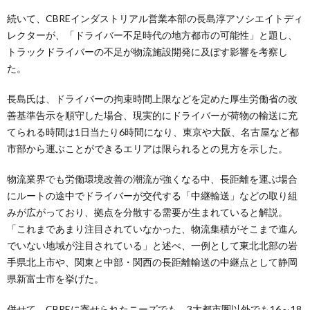
続いて、CBREインダストリアル営業本部の長島淳アソシエイトディ
レクターが、「ドライバー不足時代の地方都市の可能性」と題し、
トラックドライバーの不足が物流施設開発に及ぼす影響を考察し
た。
長島氏は、ドライバーの拘束時間上限などを定めた厚生労働省の改
善基準告示を順守した場合、現実的にドライバーが荷物の輸送に充
てられる時間は1日当たり6時間になり、東京や大阪、名古屋など都
市部から運ぶことができるエリアは限られるとの見方を示した。
物流業界でも労働環境改善の潮流が強くなる中、長距離を運ぶ場合
にルートの途中でドライバーが交代する「中継輸送」などの取り組
みが広がっており、拠点を分散する需要が生まれていると解説。
「これまであまり注目されていなかった、物流集積がそこまで進ん
でいない地域が注目されている」と述べ、一例として東北北部の岩
手県北上市や、関東と中部・関西の長距離輸送の中継点として静岡
県新富士市を挙げた。
併せて、CBREに寄せられたニーズでも、3大都市圏以外でも16～18