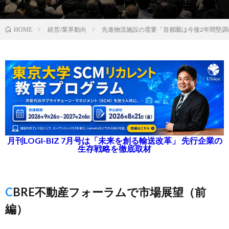
経営/業界動向
先進物流施設の需要「首都圏は今後2年間堅調
HOME
月刊LOGI-BIZ 7月号は「未来を創る輸送改革」 先行企業の
生存戦略を徹底取材
CBRE不動産フォーラムで市場展望（前
編）