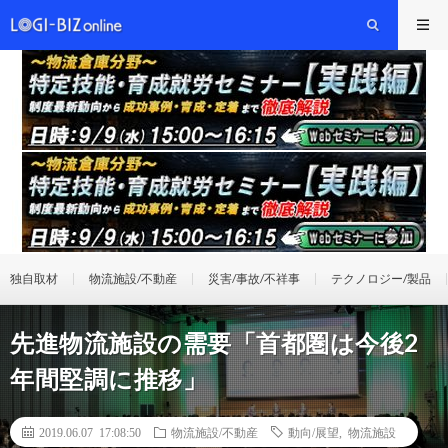
独自取材
物流施設/不動産
災害/事故/不祥事
テクノロジー/製品
先進物流施設の需要「首都圏は今後2
年間堅調に推移」
2019.06.07 17:08:50
物流施設/不動産
動向/展望
,
物流施設