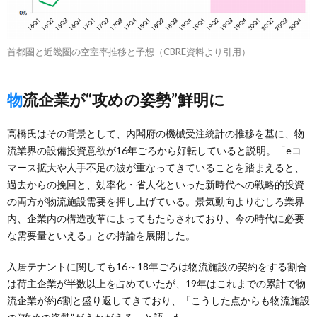
首都圏と近畿圏の空室率推移と予想（CBRE資料より引用）
物流企業が“攻めの姿勢”鮮明に
高橋氏はその背景として、内閣府の機械受注統計の推移を基に、物
流業界の設備投資意欲が16年ごろから好転していると説明。「eコ
マース拡大や人手不足の波が重なってきていることを踏まえると、
過去からの挽回と、効率化・省人化といった新時代への戦略的投資
の両方が物流施設需要を押し上げている。景気動向よりむしろ業界
内、企業内の構造改革によってもたらされており、今の時代に必要
な需要量といえる」との持論を展開した。
入居テナントに関しても16～18年ごろは物流施設の契約をする割合
は荷主企業が半数以上を占めていたが、19年はこれまでの累計で物
流企業が約6割と盛り返してきており、「こうした点からも物流施設