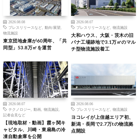
2026.08.08
2026.08.07
プレスリリースなど
,
動向/展望
,
プレスリリースなど
,
物流施設
物流施設
大和ハウス、大阪・茨木の旧
東京団地倉庫が60周年、「共
パナ工場跡地で3.1万㎡のマル
同型」53.8万㎡を運営
チ型物流施設着工
2026.08.07
2026.08.06
テクノロジー
,
動画
,
物流施設
,
プレスリリースなど
,
物流施設
記者会見など
ヨコレイが上信越エリア初、
【現地取材・動画】霞ヶ関キ
新潟・長岡で2.7万tの物流拠
ャピタル、川崎・東扇島の冷
点開設
凍自動倉庫を公開