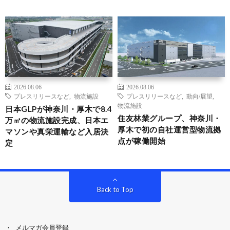
2026.08.06
2026.08.06
プレスリリースなど
,
物流施設
プレスリリースなど
,
動向/展望
,
物流施設
日本GLPが神奈川・厚木で8.4
住友林業グループ、神奈川・
万㎡の物流施設完成、日本エ
厚木で初の自社運営型物流拠
マソンや真栄運輸など入居決
点が稼働開始
定
Back to Top
メルマガ会員登録