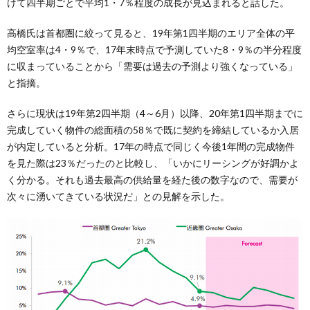
けて四半期ごとで平均1・7％程度の成長が見込まれると話した。
高橋氏は首都圏に絞って見ると、19年第1四半期のエリア全体の平
均空室率は4・9％で、17年末時点で予測していた8・9％の半分程度
に収まっていることから「需要は過去の予測より強くなっている」
と指摘。
さらに現状は19年第2四半期（4～6月）以降、20年第1四半期までに
完成していく物件の総面積の58％で既に契約を締結しているか入居
が内定していると分析。17年の時点で同じく今後1年間の完成物件
を見た際は23％だったのと比較し、「いかにリーシングが好調かよ
く分かる。それも過去最高の供給量を経た後の数字なので、需要が
次々に湧いてきている状況だ」との見解を示した。