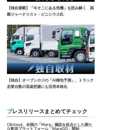
【独自連載】「今そこにある危機」を読み解く 国
際ジャーナリスト・ビニシウス氏
【独自】オープンロジの「AI梱包予測」、トラック
必要台数の迅速把握にも活用本格化
プレスリリースまとめてチェック
CBcloud、全国の「Marq」施設を起点とした新た
な配送プラットフォーム「MarqGO」開始