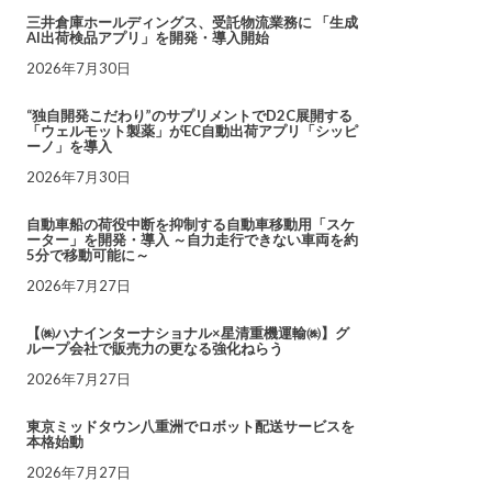
三井倉庫ホールディングス、受託物流業務に 「生成
AI出荷検品アプリ」を開発・導入開始
2026年7月30日
“独自開発こだわり”のサプリメントでD2C展開する
「ウェルモット製薬」がEC自動出荷アプリ「シッピ
ーノ」を導入
2026年7月30日
自動車船の荷役中断を抑制する自動車移動用「スケ
ーター」を開発・導入 ～自力走行できない車両を約
5分で移動可能に～
2026年7月27日
【㈱ハナインターナショナル×星清重機運輸㈱】グ
ループ会社で販売力の更なる強化ねらう
2026年7月27日
東京ミッドタウン八重洲でロボット配送サービスを
本格始動
2026年7月27日