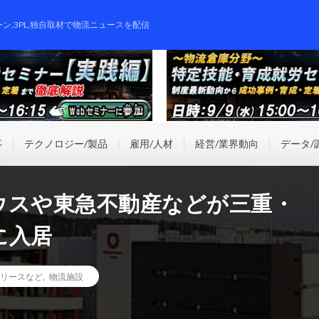
ーン,3PL,独自取材で物流ニュースを配信
事
テクノロジー/製品
雇用/人材
経営/業界動向
データ/
ウスや東急不動産などが三重・
に入居
リースなど
,
物流施設