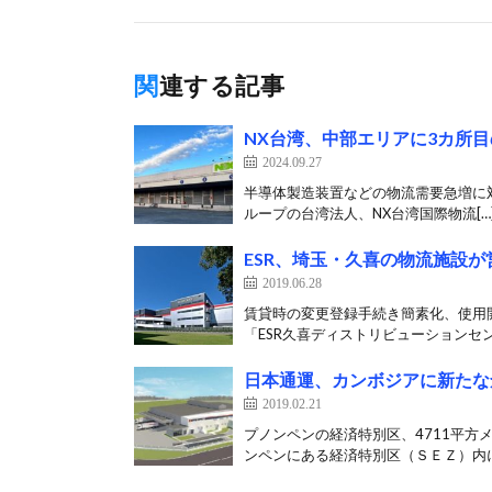
関連する記事
NX台湾、中部エリアに3カ所目
2024.09.27
半導体製造装置などの物流需要急増に対応図
ループの台湾法人、NX台湾国際物流[…
ESR、埼玉・久喜の物流施設
2019.06.28
賃貸時の変更登録手続き簡素化、使用開
「ESR久喜ディストリビューションセン
日本通運、カンボジアに新たな
2019.02.21
プノンペンの経済特別区、4711平方
ンペンにある経済特別区（ＳＥＺ）内に