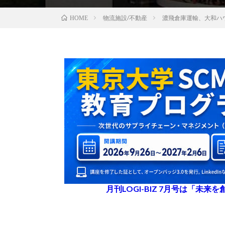
物流施設/不動産
濃飛倉庫運輸、大和ハ
HOME
月刊LOGI-BIZ 7月号は「未