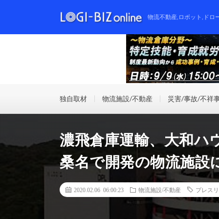
物流不動産,ロボット,ドロ
独自取材
物流施設/不動産
災害/事故/不祥
濃飛倉庫運輸、大和ハ
桑名で開発の物流施設
2020.02.06 06:00:23
物流施設/不動産
プレスリ