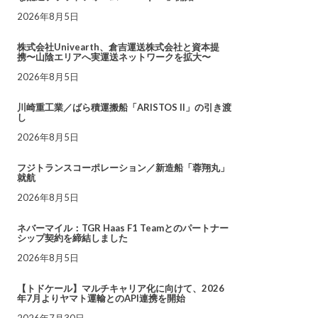
2026年8月5日
株式会社Univearth、倉吉運送株式会社と資本提
携〜山陰エリアへ実運送ネットワークを拡大〜
2026年8月5日
川崎重工業／ばら積運搬船「ARISTOS II」の引き渡
し
2026年8月5日
フジトランスコーポレーション／新造船「蓉翔丸」
就航
2026年8月5日
ネバーマイル：TGR Haas F1 Teamとのパートナー
シップ契約を締結しました
2026年8月5日
【トドケール】マルチキャリア化に向けて、2026
年7月よりヤマト運輸とのAPI連携を開始
2026年7月30日