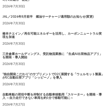
2026年7月30日
JAL／2026年8月前半 燃油サーチャージ適用額のお知らせ(変更)
2026年7月30日
椿本チエイン／再生可能エネルギーを活用し、カーボンニュートラル実
現を加速
2026年7月30日
三井倉庫ホールディングス、受託物流業務に 「生成AI出荷検品アプリ」
を開発・導入開始
2026年7月30日
“独自開発こだわり”のサプリメントでD2C展開する「ウェルモット製薬」
がEC自動出荷アプリ「シッピーノ」を導入
2026年7月30日
自動車船の荷役中断を抑制する自動車移動用「スケーター」を開発・導
入 ～自力走行できない車両を約5分で移動可能に～
2026年7月27日