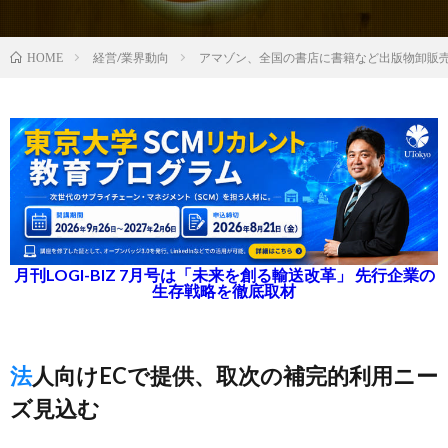
経営/業界動向
アマゾン、全国の書店に書籍など出版物卸販
HOME
月刊LOGI-BIZ 7月号は「未来を創る輸送改革」 先行企業の
生存戦略を徹底取材
法人向けECで提供、取次の補完的利用ニー
ズ見込む