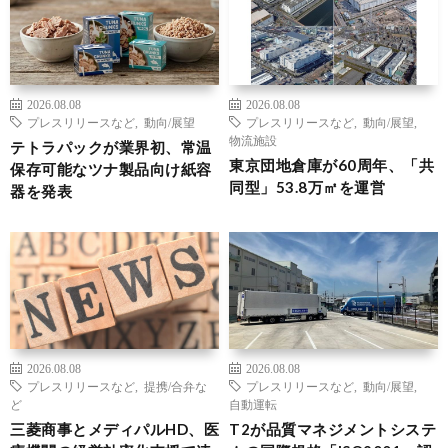
2026.08.08
2026.08.08
プレスリリースなど
,
動向/展望
プレスリリースなど
,
動向/展望
,
物流施設
テトラパックが業界初、常温
東京団地倉庫が60周年、「共
保存可能なツナ製品向け紙容
同型」53.8万㎡を運営
器を発表
2026.08.08
2026.08.08
プレスリリースなど
,
提携/合弁な
プレスリリースなど
,
動向/展望
,
ど
自動運転
三菱商事とメディパルHD、医
T2が品質マネジメントシステ