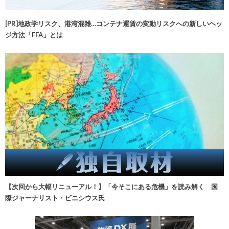
[PR]地政学リスク、港湾混雑…コンテナ運賃の変動リスクへの新しいヘッ
ジ方法「FFA」とは
【次回から大幅リニューアル！】「今そこにある危機」を読み解く 国
際ジャーナリスト・ビニシウス氏