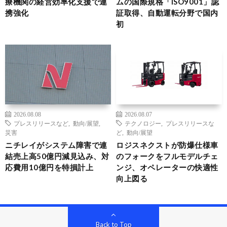
療機関の経営効率化支援で連
ムの国際規格「ISO9001」認
携強化
証取得、自動運転分野で国内
初
2026.08.08
2026.08.07
プレスリリースなど
,
動向/展望
,
テクノロジー
,
プレスリリースな
災害
ど
,
動向/展望
ニチレイがシステム障害で連
ロジスネクストが防爆仕様車
結売上高50億円減見込み、対
のフォークをフルモデルチェ
応費用10億円を特損計上
ンジ、オペレーターの快適性
向上図る
Back to Top