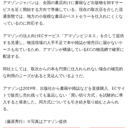
アマゾンジャパンは、全国の書店向けに書籍など出版物を卸すサー
ビスを近く開始する方向で準備している。現在の取次店を介した流
通形態では、地方の小規模な書店がベストセラーを仕入れにくくな
っているのに対応する。
アマゾンの法人向けECサービス「アマゾンビジネス」を介して提供
する見通し。物流現場の人手不足で本や雑誌が発売日に届かないケ
ースも出ているため、アマゾンが構築しているECの物流網で確実に
配送する。
同社としては、取次からの本を円滑に仕入れられない場合の補完的
な利用のニーズがあると見込んでいるようだ。
アマゾンは2019年、出版社から書籍や雑誌などを直接購入、ECサイ
トで販売し売れ残っても返品しない「買い切り方式」を試験的に導
入すると発表した。同方式についても引き続き取り組むとみられ
る。
（藤原秀行）※写真はアマゾン提供