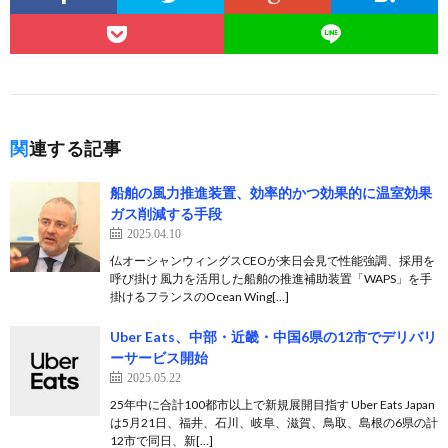
関連する記事
船舶の風力推進装置、効率的かつ効果的に温室効果
ガス削減する手段
2025.04.10
仏オーシャンウィングスCEOが来日会見で性能強調、採用を
呼び掛け 風力を活用した船舶の推進補助装置「WAPS」を手
掛けるフランスのOcean Wing[…]
Uber Eats、中部・近畿・中国6県の12市でデリバリ
ーサービス開始
2025.05.22
25年中に合計100都市以上で新規展開目指す Uber Eats Japan
は5月21日、福井、石川、岐阜、滋賀、鳥取、島根の6県の計
12市で同日、新[…]