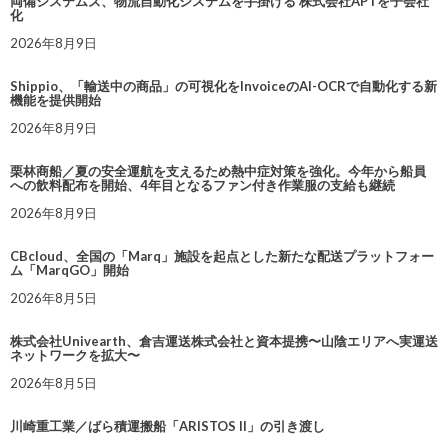
両備システムズ、物流自動化システムを手掛ける 株式会社APTを子会社
化
2026年8月9日
Shippio、「輸送中の商品」の可視化をInvoiceのAI-OCRで自動化する新
機能を提供開始
2026年8月9日
栗林商船／夏の安全運航を支えるため熱中症対策を強化。今年から船員
への飲料配布を開始、4年目となるファン付き作業服の支給も継続
2026年8月9日
CBcloud、全国の「Marq」施設を起点とした新たな配送プラットフォー
ム「MarqGO」開始
2026年8月5日
株式会社Univearth、倉吉運送株式会社と資本提携〜山陰エリアへ実運送
ネットワークを拡大〜
2026年8月5日
川崎重工業／ばら積運搬船「ARISTOS II」の引き渡し