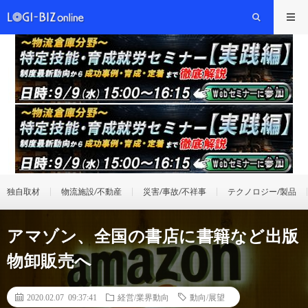
独自取材
物流施設/不動産
災害/事故/不祥事
テクノロジー/製品
アマゾン、全国の書店に書籍など出版
物卸販売へ
2020.02.07 09:37:41
経営/業界動向
動向/展望