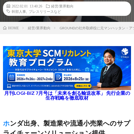
2022.02.01 13:40:26
経営/業界動向
幹部人事
,
プレスリリースなど
経営/業界動向
GROUNDの社外取締役に元マンハッタン・
HOME
月刊LOGI-BIZ 7月号は「未来を創る輸送改革」 先行企業の
生存戦略を徹底取材
ホンダ出身、製造業や流通小売業へのサプ
ライチェーンソリューション提供