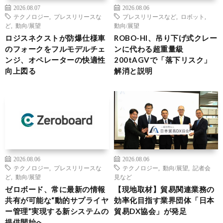
2026.08.07
2026.08.06
テクノロジー
,
プレスリリースな
プレスリリースなど
,
ロボット
,
ど
,
動向/展望
動向/展望
ロジスネクストが防爆仕様車
ROBO-HI、吊り下げ式クレー
のフォークをフルモデルチェ
ンに代わる超重量級
ンジ、オペレーターの快適性
200tAGVで「落下リスク」
向上図る
解消と説明
2026.08.06
2026.08.06
テクノロジー
,
プレスリリースな
テクノロジー
,
動向/展望
,
記者会
ど
,
動向/展望
見など
ゼロボード、常に最新の情報
【現地取材】貿易関連業務の
共有が可能な“動的サプライヤ
効率化目指す業界団体「日本
ー管理”実現する新システムの
貿易DX協会」が発足
提供開始へ