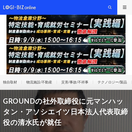
独自取材
物流施設/不動産
災害/事故/不祥事
テクノロジー/製品
GROUNDの社外取締役に元マンハッ
タン・アソシエイツ日本法人代表取締
役の清水氏が就任