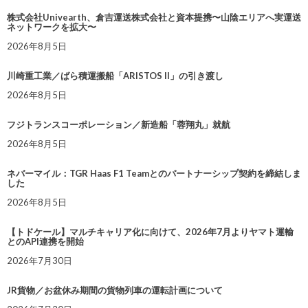
株式会社Univearth、倉吉運送株式会社と資本提携〜山陰エリアへ実運送
ネットワークを拡大〜
2026年8月5日
川崎重工業／ばら積運搬船「ARISTOS II」の引き渡し
2026年8月5日
フジトランスコーポレーション／新造船「蓉翔丸」就航
2026年8月5日
ネバーマイル：TGR Haas F1 Teamとのパートナーシップ契約を締結しま
した
2026年8月5日
【トドケール】マルチキャリア化に向けて、2026年7月よりヤマト運輸
とのAPI連携を開始
2026年7月30日
JR貨物／お盆休み期間の貨物列車の運転計画について