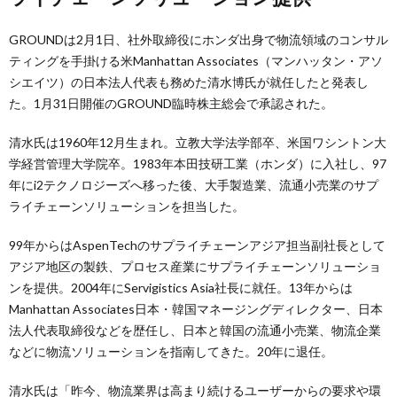
GROUNDは2月1日、社外取締役にホンダ出身で物流領域のコンサル
ティングを手掛ける米Manhattan Associates（マンハッタン・アソ
シエイツ）の日本法人代表も務めた清水博氏が就任したと発表し
た。1月31日開催のGROUND臨時株主総会で承認された。
清水氏は1960年12月生まれ。立教大学法学部卒、米国ワシントン大
学経営管理大学院卒。1983年本田技研工業（ホンダ）に入社し、97
年にi2テクノロジーズへ移った後、大手製造業、流通小売業のサプ
ライチェーンソリューションを担当した。
99年からはAspenTechのサプライチェーンアジア担当副社長として
アジア地区の製鉄、プロセス産業にサプライチェーンソリューショ
ンを提供。2004年にServigistics Asia社長に就任。13年からは
Manhattan Associates日本・韓国マネージングディレクター、日本
法人代表取締役などを歴任し、日本と韓国の流通小売業、物流企業
などに物流ソリューションを指南してきた。20年に退任。
清水氏は「昨今、物流業界は高まり続けるユーザーからの要求や環