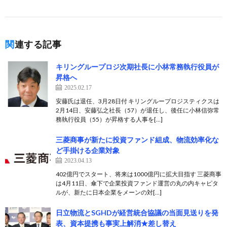
関連する記事
キリングループロジ次期社長に小林常務執行役員が
昇格へ
2025.02.17
安藤氏は退任、3月28日付 キリングループロジスティクスは
2月14日、安藤弘之社長（57）が退任し、後任に小林信弥常
務執行役員（55）が昇格する人事を[…]
三菱商事が新たに投資ファンド組成、物流効率化な
ど手掛ける企業対象
2023.04.13
402億円でスタート、将来は1000億円に拡大目指す 三菱商事
は4月11日、傘下で企業投資ファンド運営の丸の内キャピタ
ルが、新たに日本企業をメーンの対[…]
日立物流とSGHDが経営統合協議の当面見送りを発
表、資本提携も事実上解消★差し替え