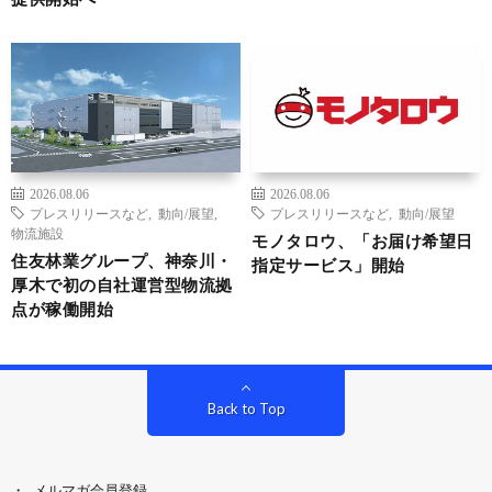
2026.08.06
2026.08.06
プレスリリースなど
,
動向/展望
,
プレスリリースなど
,
動向/展望
物流施設
モノタロウ、「お届け希望日
住友林業グループ、神奈川・
指定サービス」開始
厚木で初の自社運営型物流拠
点が稼働開始
Back to Top
メルマガ会員登録