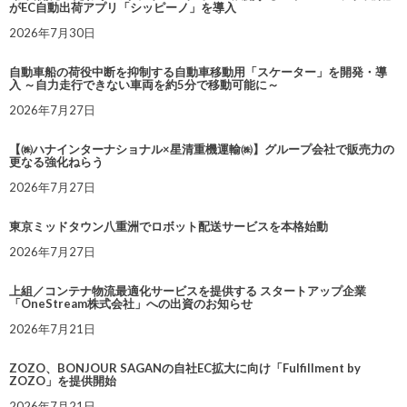
がEC自動出荷アプリ「シッピーノ」を導入
2026年7月30日
自動車船の荷役中断を抑制する自動車移動用「スケーター」を開発・導
入 ～自力走行できない車両を約5分で移動可能に～
2026年7月27日
【㈱ハナインターナショナル×星清重機運輸㈱】グループ会社で販売力の
更なる強化ねらう
2026年7月27日
東京ミッドタウン八重洲でロボット配送サービスを本格始動
2026年7月27日
上組／コンテナ物流最適化サービスを提供する スタートアップ企業
「OneStream株式会社」への出資のお知らせ
2026年7月21日
ZOZO、BONJOUR SAGANの自社EC拡大に向け「Fulfillment by
ZOZO」を提供開始
2026年7月21日