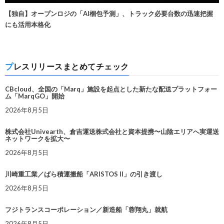
【独自】オープンロジの「AI梱包予測」、トラック必要台数の迅速把握
にも活用本格化
プレスリリースまとめてチェック
CBcloud、全国の「Marq」施設を起点とした新たな配送プラットフォー
ム「MarqGO」開始
2026年8月5日
株式会社Univearth、倉吉運送株式会社と資本提携〜山陰エリアへ実運送
ネットワークを拡大〜
2026年8月5日
川崎重工業／ばら積運搬船「ARISTOS II」の引き渡し
2026年8月5日
フジトランスコーポレーション／新造船「蓉翔丸」就航
2026年8月5日