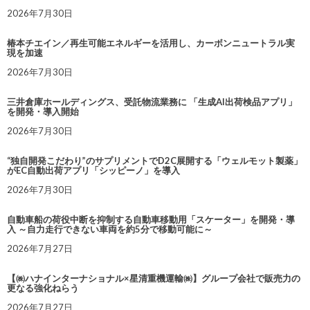
2026年7月30日
椿本チエイン／再生可能エネルギーを活用し、カーボンニュートラル実
現を加速
2026年7月30日
三井倉庫ホールディングス、受託物流業務に 「生成AI出荷検品アプリ」
を開発・導入開始
2026年7月30日
“独自開発こだわり”のサプリメントでD2C展開する「ウェルモット製薬」
がEC自動出荷アプリ「シッピーノ」を導入
2026年7月30日
自動車船の荷役中断を抑制する自動車移動用「スケーター」を開発・導
入 ～自力走行できない車両を約5分で移動可能に～
2026年7月27日
【㈱ハナインターナショナル×星清重機運輸㈱】グループ会社で販売力の
更なる強化ねらう
2026年7月27日