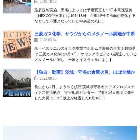
2019.10.18
路肩規制実施、天候によっては予定変更も 中日本高速道路
（NEXCO中日本）は10月18日、台風19号で法面が崩落する
などして不通となっていた中央道の八[…]
三菱ガス化学、サウジからのメタノール調達が中断
2026.03.04
米・イスラエルのイラク攻撃でホルムズ海峡の事実上封鎖受
け 三菱ガス化学は3月3日、サウジアラビアから調達している
メタノールに関し、米国とイスラエルによ[…]
【独自・動画】茨城・守谷の倉庫火災、ほぼ全焼か
2022.08.16
発生から2日、ようやく鎮圧 茨城県守谷市のアズマロジステ
ィクス物流拠点「守谷配送センター」で8月14日未明に発生
した火災は、2日以上が経過した8月16[…]