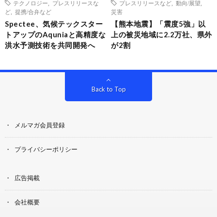
テクノロジー
,
プレスリリースな
プレスリリースなど
,
動向/展望
,
ど
,
提携/合弁など
災害
Spectee、気候テックスター
【熊本地震】「震度5強」以
トアップのAquniaと高精度な
上の被災地域に2.2万社、県外
洪水予測技術を共同開発へ
が2割
Back to Top
メルマガ会員登録
プライバシーポリシー
広告掲載
会社概要