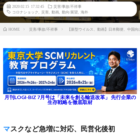
2020.02.15 17:32:45
災害/事故/不祥事
コロナショック
,
災害
,
動画
,
動向/展望
,
海外
災害/事故/不祥事
【新型ウイルス、動画】日本郵便、中国向
HOME
月刊LOGI-BIZ 7月号は「未来を創る輸送改革」 先行企業の
生存戦略を徹底取材
マスクなど急増に対応、民営化後初