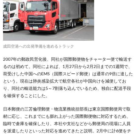
成田空港への出発準備を進めるトラック
2007年の郵政民営化後、同社が国際郵便物をチャーター便で輸送す
るのは初めて。同社によれば、1月27日から2月2日までの1週間で、
荷受けした中国へのEMS（国際スピード郵便）は通常の9倍に達した
という。現在は肺炎感染拡大で航空各社が中国向けを減便してお
り、同社の輸送能力は5～7割落ち込んでいるため、独自に配送手段
を確保することにした。
日本郵便の三苫倫理郵便・物流業務統括部長は東京国際郵便局で取
材に応じ、これまでにも膨れ上がった国際郵便物に対応するため、
臨時で倉庫を確保したり、本社や支社などから郵便局の現場に人員
を派遣したりといった対応を進めてきたと説明。2月中に計6便をチ