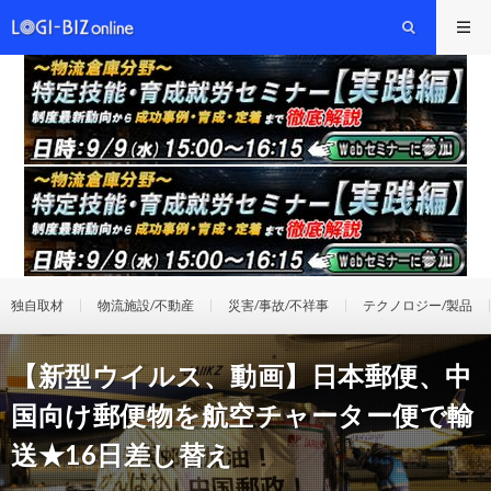
独自取材
物流施設/不動産
災害/事故/不祥事
テクノロジー/製品
【新型ウイルス、動画】日本郵便、中
国向け郵便物を航空チャーター便で輸
送★16日差し替え