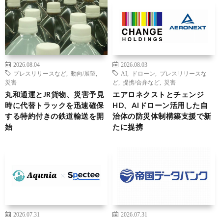
2026.08.04
2026.08.03
プレスリリースなど
,
動向/展望
,
AI
,
ドローン
,
プレスリリースな
災害
ど
,
提携/合弁など
,
災害
丸和通運とJR貨物、災害予見
エアロネクストとチェンジ
時に代替トラックを迅速確保
HD、AIドローン活用した自
する特約付きの鉄道輸送を開
治体の防災体制構築支援で新
始
たに提携
2026.07.31
2026.07.31