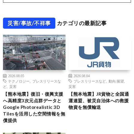
災害/事故/不祥事
カテゴリの最新記事
2026.08.05
2026.08.04
テクノロジー
,
プレスリリースな
プレスリリースなど
,
動向/展望
,
ど
,
災害
災害
【熊本地震】復旧・復興支援
【熊本地震】JR貨物と全国通
へ高精度3次元点群データと
運連盟、被災自治体への救援
Google Photorealistic 3D
物資を無償輸送
Tilesを活用した空間情報を無
償提供