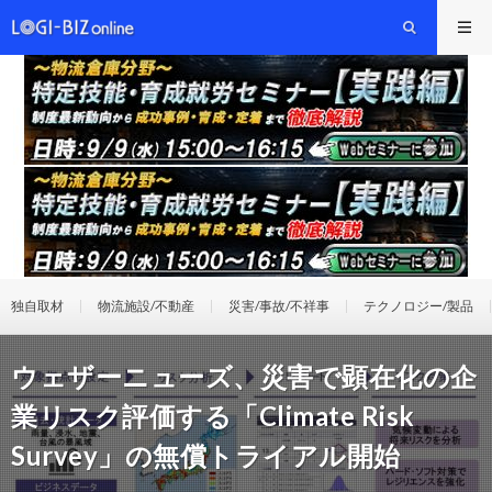
独自取材
物流施設/不動産
災害/事故/不祥事
テクノロジー/製品
ウェザーニューズ、災害で顕在化の企
業リスク評価する「Climate Risk
Survey」の無償トライアル開始