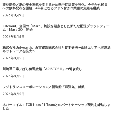
栗林商船／夏の安全運航を支えるため熱中症対策を強化。今年から船員
への飲料配布を開始、4年目となるファン付き作業服の支給も継続
2026年8月9日
CBcloud、全国の「Marq」施設を起点とした新たな配送プラットフォー
ム「MarqGO」開始
2026年8月5日
株式会社Univearth、倉吉運送株式会社と資本提携〜山陰エリアへ実運送
ネットワークを拡大〜
2026年8月5日
川崎重工業／ばら積運搬船「ARISTOS II」の引き渡し
2026年8月5日
フジトランスコーポレーション／新造船「蓉翔丸」就航
2026年8月5日
ネバーマイル：TGR Haas F1 Teamとのパートナーシップ契約を締結しま
した