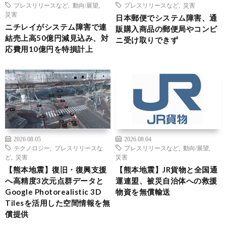
プレスリリースなど
,
動向/展望
,
プレスリリースなど
,
災害
災害
日本郵便でシステム障害、通
ニチレイがシステム障害で連
販購入商品の郵便局やコンビ
結売上高50億円減見込み、対
ニ受け取りできず
応費用10億円を特損計上
2026.08.05
2026.08.04
テクノロジー
,
プレスリリースな
プレスリリースなど
,
動向/展望
,
ど
,
災害
災害
【熊本地震】復旧・復興支援
【熊本地震】JR貨物と全国通
へ高精度3次元点群データと
運連盟、被災自治体への救援
Google Photorealistic 3D
物資を無償輸送
Tilesを活用した空間情報を無
償提供