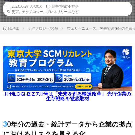
2023.05.26 06:00:06
災害/事故/不祥事
災害
,
テクノロジー
,
プレスリリースなど
テクノロジー/製品
ウェザーニューズ、災害で顕在化の企業リスク評
HOME
月刊LOGI-BIZ 7月号は「未来を創る輸送改革」 先行企業の
生存戦略を徹底取材
30年分の過去・統計データから企業の拠点
におけるリスクを見える化