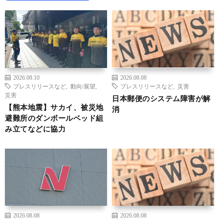
2026.08.10
2026.08.08
プレスリリースなど
,
動向/展望
,
プレスリリースなど
,
災害
災害
日本郵便のシステム障害が解
【熊本地震】サカイ、被災地
消
避難所のダンボールベッド組
み立てなどに協力
2026.08.08
2026.08.08