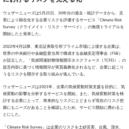
ウェザーニューズは5月25日、30年分の過去・統計データから、災
害により顕在化する企業リスクを評価するサービス「Climate Risk
Survey（クライメイト・リスク・サーベイ）」の無償トライアルを
開始したと発表した。
2022年4月以降、東京証券取引所プライム市場に上場する企業は、
世界の中央銀行や金融監督当局で構成する金融安定理事会（FSB）
が設立した。「気候関連財務情報開示タスクフォース（TCFD）」の
提言内容に基づく情報開示が実質義務化されるなど、企業に起こり
うるリスクを開示する取り組みが進んでいる。
ウェザーニューズは2021年、企業の気候変動対策支援を目的に、気
候変動の影響を分析するサービスを開始。また、気候変動対策を検
討する企業にとって、将来的なリスクにとどまらず現在のリスク把
握にもニーズがあることを確認したため、サービス開始に携わるこ
とにした。
「Climate Risk Survey」は企業のリスクを土砂災害、台風、浸水、