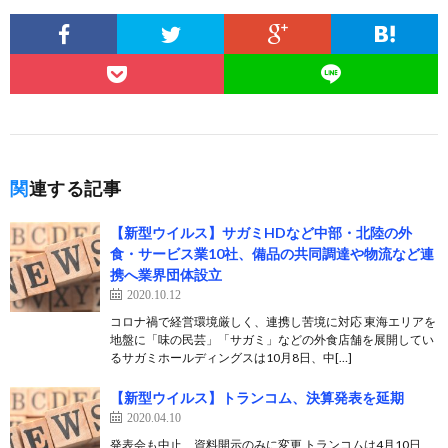
関連する記事
【新型ウイルス】サガミHDなど中部・北陸の外
食・サービス業10社、備品の共同調達や物流など連
携へ業界団体設立
2020.10.12
コロナ禍で経営環境厳しく、連携し苦境に対応 東海エリアを
地盤に「味の民芸」「サガミ」などの外食店舗を展開してい
るサガミホールディングスは10月8日、中[…]
【新型ウイルス】トランコム、決算発表を延期
2020.04.10
発表会も中止、資料開示のみに変更 トランコムは4月10日、